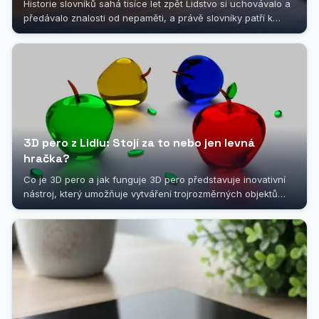
Historie slovníků sahá tisíce let zpět Lidstvo si uchovávalo a
předávalo znalosti od nepaměti, a právě slovníky patří k
nejstarším...
3D pero z Lidlu: Stojí za to nebo jen levná
hračka?
Co je 3D pero a jak funguje 3D pero představuje inovativní
nástroj, který umožňuje vytváření trojrozměrných objektů
přímo ve vzduchu...