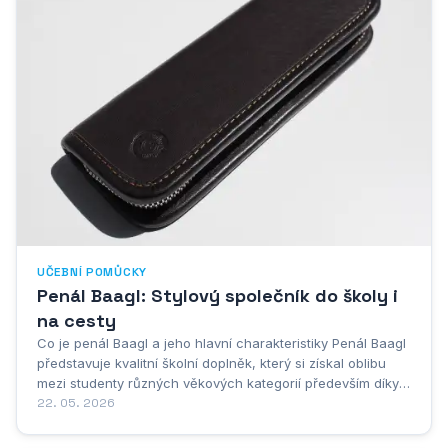
UČEBNÍ POMŮCKY
Penál Baagl: Stylový společník do školy i
na cesty
Co je penál Baagl a jeho hlavní charakteristiky Penál Baagl
představuje kvalitní školní doplněk, který si získal oblibu
mezi studenty různých věkových kategorií především díky
své praktičnosti a modernímu designu. Značka Baagl se
22. 05. 2026
zaměřuje na výrobu školních potřeb, které kombinují
funkčnost s atraktivním vzhledem,...