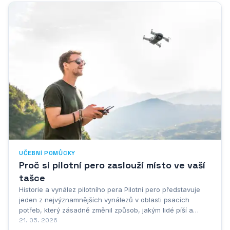
UČEBNÍ POMŮCKY
Proč si pilotní pero zaslouží místo ve vaší
tašce
Historie a vynález pilotního pera Pilotní pero představuje
jeden z nejvýznamnějších vynálezů v oblasti psacích
potřeb, který zásadně změnil způsob, jakým lidé píší a
zaznamenávají své myšlenky. Historie tohoto revolučního
21. 05. 2026