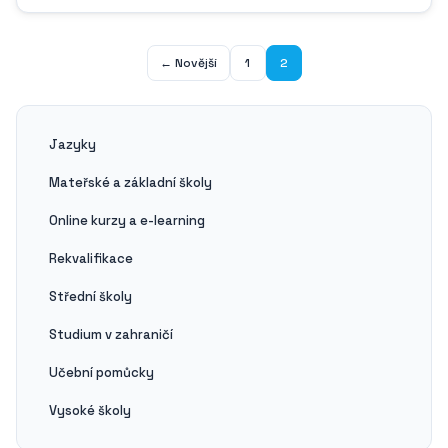
nástroje sahá do počátku dvacátého století, kdy japonská
společnost Namiki Manufacturing...
← Novější
1
2
Jazyky
Mateřské a základní školy
Online kurzy a e-learning
Rekvalifikace
Střední školy
Studium v zahraničí
Učební pomůcky
Vysoké školy