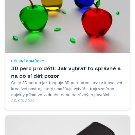
UČEBNÍ POMŮCKY
3D pero pro děti: Jak vybrat to správné a
na co si dát pozor
Co je 3D pero a jak funguje 3D pero představuje inovativní
kreatívní nástroj, který umožňuje vytvářet trojrozměrné
objekty přímo ve vzduchu nebo na různých površích.
Jedná se o zařízení podobné klasické tužce nebo peru,
23. 05. 2026
avšak místo inkoustu používá speciální plastový filament,
který se uvnitř pera zahřívá na...