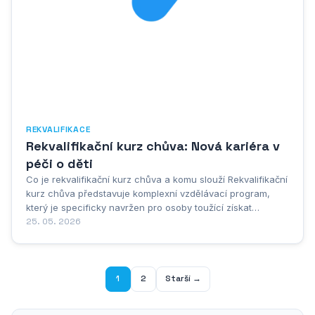
REKVALIFIKACE
Rekvalifikační kurz chůva: Nová kariéra v
péči o děti
Co je rekvalifikační kurz chůva a komu slouží Rekvalifikační
kurz chůva představuje komplexní vzdělávací program,
který je specificky navržen pro osoby toužící získat
odborné znalosti a praktické dovednosti v oblasti
25. 05. 2026
profesionální péče o děti. Tento typ vzdělávání má za cíl
připravit účastníky na náročnou, ale...
1
2
Starší →