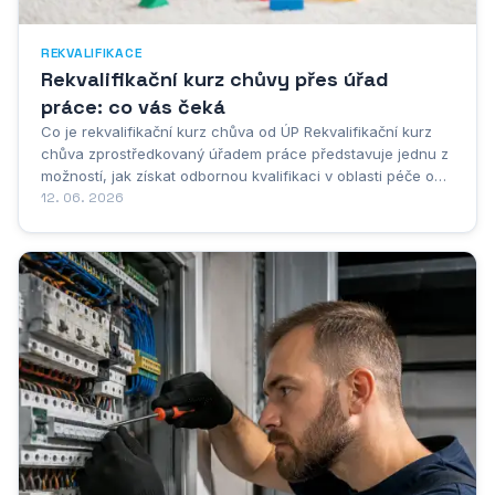
REKVALIFIKACE
Rekvalifikační kurz chůvy přes úřad
práce: co vás čeká
Co je rekvalifikační kurz chůva od ÚP Rekvalifikační kurz
chůva zprostředkovaný úřadem práce představuje jednu z
možností, jak získat odbornou kvalifikaci v oblasti péče o
děti, a to zcela zdarma nebo za výrazně snížené náklady.
12. 06. 2026
Jde o vzdělávací program, který je určen především lidem
evidovaným na úřadu práce...