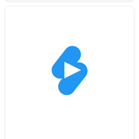
kurz, jehož hlavním...