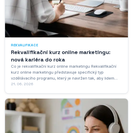
REKVALIFIKACE
Rekvalifikační kurz online marketingu:
nová kariéra do roka
Co je rekvalifikační kurz online marketingu Rekvalifikační
kurz online marketingu představuje specifický typ
vzdělávacího programu, který je navržen tak, aby lidem
umožnil změnit své profesní zaměření a vstoupit do
21. 06. 2026
dynamického světa digitálního marketingu. Nejde přitom o
běžný kurz určený k rozšíření stávajících...