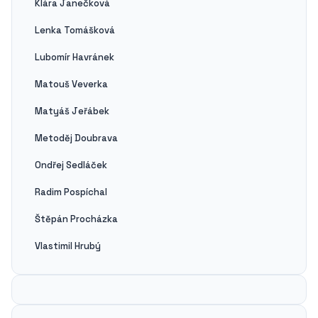
Klára Janečková
Lenka Tomášková
Lubomír Havránek
Matouš Veverka
Matyáš Jeřábek
Metoděj Doubrava
Ondřej Sedláček
Radim Pospíchal
Štěpán Procházka
Vlastimil Hrubý