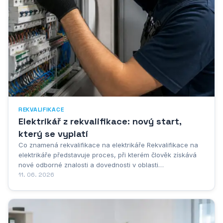
REKVALIFIKACE
Elektrikář z rekvalifikace: nový start,
který se vyplatí
Co znamená rekvalifikace na elektrikáře Rekvalifikace na
elektrikáře představuje proces, při kterém člověk získává
nové odborné znalosti a dovednosti v oblasti
elektrotechniky, aniž by nutně musel mít předchozí vzdělání
11. 06. 2026
v tomto oboru. Jde o oficiálně uznávaný vzdělávací
program, který umožňuje lidem změnit svůj...