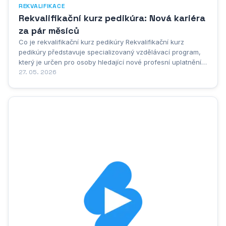
REKVALIFIKACE
Rekvalifikační kurz pedikúra: Nová kariéra
za pár měsíců
Co je rekvalifikační kurz pedikúry Rekvalifikační kurz
pedikúry představuje specializovaný vzdělávací program,
který je určen pro osoby hledající nové profesní uplatnění
nebo rozšíření svých stávajících dovedností v oblasti péče
27. 05. 2026
o nohy. Tento typ kurzu je navržen tak, aby účastníkům
poskytl komplexní teoretické...