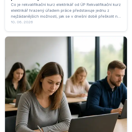
Co je rekvalifikační kurz elektrikář od ÚP Rekvalifikační kurz
elektrikář hrazený úřadem práce představuje jednu z
nejžádanějších možností, jak se v dnešní době přeškolit na
novou profesi a získat stabilní zaměstnání v oboru, který je
10. 06. 2026
dlouhodobě nedostatkový. Úřad práce České republiky
nabízí uchazečům o...