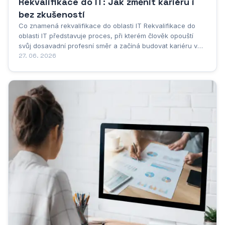
Rekvalifikace do IT: Jak změnit kariéru i
bez zkušeností
Co znamená rekvalifikace do oblasti IT Rekvalifikace do
oblasti IT představuje proces, při kterém člověk opouští
svůj dosavadní profesní směr a začíná budovat kariéru v
oboru informačních technologií. Nejde přitom o nic jiného
27. 06. 2026
než o systematické přeškolení, které umožňuje lidem z
nejrůznějších oborů vstoupit do...