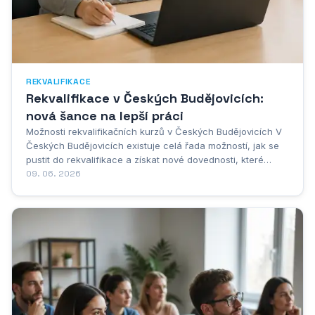
REKVALIFIKACE
Rekvalifikace v Českých Budějovicích:
nová šance na lepší práci
Možnosti rekvalifikačních kurzů v Českých Budějovicích V
Českých Budějovicích existuje celá řada možností, jak se
pustit do rekvalifikace a získat nové dovednosti, které
otevřou dveře k lepšímu zaměstnání nebo úplně jiné
09. 06. 2026
kariéře. Jihočeské hlavní město nabízí poměrně široké
spektrum kurzů a programů,...