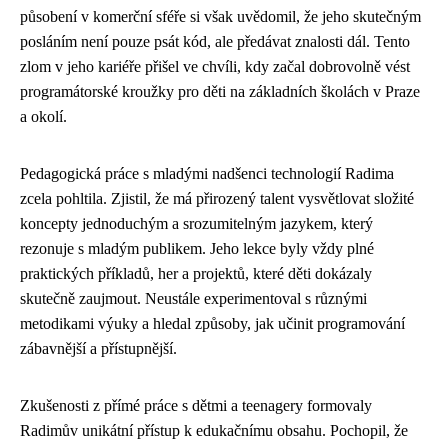
působení v komerční sféře si však uvědomil, že jeho skutečným
posláním není pouze psát kód, ale předávat znalosti dál. Tento
zlom v jeho kariéře přišel ve chvíli, kdy začal dobrovolně vést
programátorské kroužky pro děti na základních školách v Praze
a okolí.
Pedagogická práce s mladými nadšenci technologií Radima
zcela pohltila. Zjistil, že má přirozený talent vysvětlovat složité
koncepty jednoduchým a srozumitelným jazykem, který
rezonuje s mladým publikem. Jeho lekce byly vždy plné
praktických příkladů, her a projektů, které děti dokázaly
skutečně zaujmout. Neustále experimentoval s různými
metodikami výuky a hledal způsoby, jak učinit programování
zábavnější a přístupnější.
Zkušenosti z přímé práce s dětmi a teenagery formovaly
Radimův unikátní přístup k edukačnímu obsahu. Pochopil, že