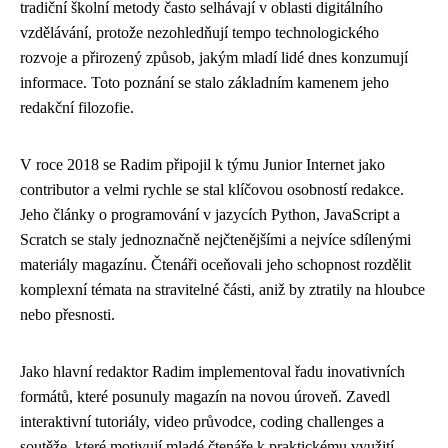
tradiční školní metody často selhávají v oblasti digitálního
vzdělávání, protože nezohledňují tempo technologického
rozvoje a přirozený způsob, jakým mladí lidé dnes konzumují
informace. Toto poznání se stalo základním kamenem jeho
redakční filozofie.
V roce 2018 se Radim připojil k týmu Junior Internet jako
contributor a velmi rychle se stal klíčovou osobností redakce.
Jeho články o programování v jazycích Python, JavaScript a
Scratch se staly jednoznačně nejčtenějšími a nejvíce sdílenými
materiály magazínu. Čtenáři oceňovali jeho schopnost rozdělit
komplexní témata na stravitelné části, aniž by ztratily na hloubce
nebo přesnosti.
Jako hlavní redaktor Radim implementoval řadu inovativních
formátů, které posunuly magazín na novou úroveň. Zavedl
interaktivní tutoriály, video průvodce, coding challenges a
soutěže, které motivují mladé čtenáře k praktickému využití