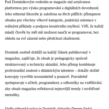
Pod Dominikovým vedením se magazín stal uznávanou
platformou pro výuku programování a digitálních dovedností.
Jeho editorial filozofie je založena na třech pilířích: přístupnost
obsahu pro všechny věkové kategorie, praktická orientace s
reálnými příklady a podpora kreativního myšlení. Věří, že každý
mladý člověk by měl mít možnost naučit se programovat, bez
ohledu na své zázemí nebo předchozí zkušenosti.
Dominik osobně dohlíží na každý článek publikovaný v
magazínu, zajišťuje, že obsah je pedagogicky správně
strukturovaný a technicky aktuální. Jeho přístup kombinuje
profesionální znalosti s didaktickým talentem – dokáže složité
koncepty vysvětlit srozumitelně a poutavě. Pravidelně
spolupracuje s učiteli, programátory a odborníky na vzdělávání,
aby obsah magazínu reflektoval nejnovější trendy i osvědčené
metodiky.
Vedle editorské práce je Dominik aktivním členem české