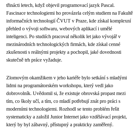
třinácti letech, když objevil programovací jazyk Pascal.
Fascinace technologiemi ho provázela celým studiem na Fakultě
informačních technologií ČVUT v Praze, kde získal komplexní
přehled o vývoji softwaru, webových aplikací i umělé
inteligenci. Po studiích pracoval několik let jako vývojář v
mezinárodních technologických firmách, kde získal cenné
zkušenosti s reálnými projekty a pochopil, jaké dovednosti
skutečně trh práce vyžaduje.
Zlomovým okamžikem v jeho kariéře bylo setkání s mladými
lidmi na programátorském workshopu, který vedl jako
dobrovolník. Uvědomil si, že existuje obrovská propast mezi
tím, co školy učí, a tím, co mladí potřebují znát pro práci s
moderními technologiemi. Rozhodl se tento problém řešit
systematicky a založil Junior Internet jako vzdělávací projekt,
který by byl zábavný, přístupný a prakticky zaměřený.