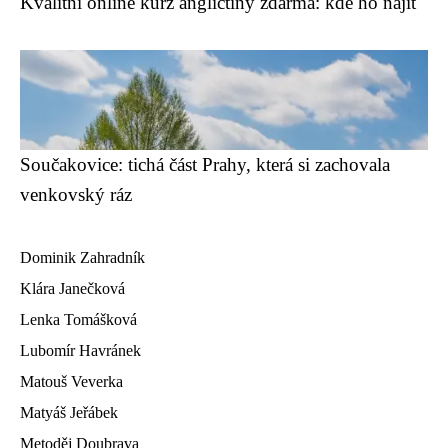
Kvalitní online kurz angličtiny zdarma: kde ho najít
Součakovice: tichá část Prahy, která si zachovala
venkovský ráz
Dominik Zahradník
Klára Janečková
Lenka Tomášková
Lubomír Havránek
Matouš Veverka
Matyáš Jeřábek
Metoděj Doubrava