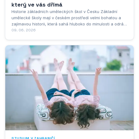
který ve vás dřímá
Historie základních uměleckých škol v Česku Základní
umělecké školy mají v českém prostředí velmi bohatou a
zajímavou historii, která sahá hluboko do minulosti a odráží
společenské, kulturní i politické proměny naší země. Jejich
09. 06. 2026
vznik a vývoj jsou neoddělitelně spjaty s potřebou
společnosti systematicky...
STUDIUM V ZAHRANIČÍ