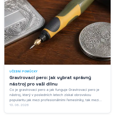
UČEBNÍ POMŮCKY
Gravírovací pero: jak vybrat správný
nástroj pro vaši dílnu
Co je gravírovací pero a jak funguje Gravírovací pero je
nástroj, který v posledních letech získal obrovskou
popularitu jak mezi profesionálními řemeslníky, tak mezi
nadšenci do domácí tvorby. Jedná se o elektrický přístroj,
13. 06. 2026
jehož princip fungování je překvapivě jednoduchý,