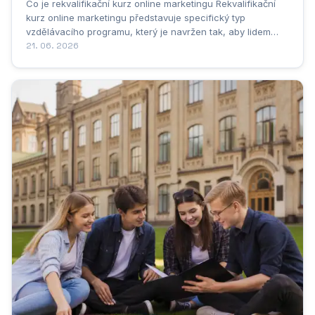
Co je rekvalifikační kurz online marketingu Rekvalifikační
kurz online marketingu představuje specifický typ
vzdělávacího programu, který je navržen tak, aby lidem
umožnil změnit své profesní zaměření a vstoupit do
21. 06. 2026
dynamického světa digitálního marketingu. Nejde přitom o
běžný kurz určený k rozšíření stávajících...