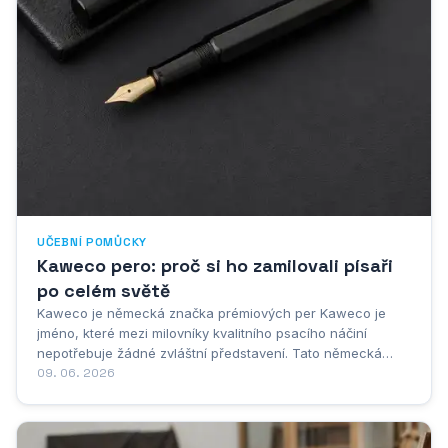
UČEBNÍ POMŮCKY
Kaweco pero: proč si ho zamilovali písaři
po celém světě
Kaweco je německá značka prémiových per Kaweco je
jméno, které mezi milovníky kvalitního psacího náčiní
nepotřebuje žádné zvláštní představení. Tato německá
značka prémiových per má za sebou více než století
09. 06. 2026
bohaté historie, během níž si vybudovala pověst výrobce,
jenž dokáže spojit tradiční řemeslné...