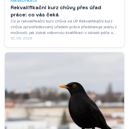
REKVALIFIKACE
Rekvalifikační kurz chůvy přes úřad
práce: co vás čeká
Co je rekvalifikační kurz chůva od ÚP Rekvalifikační kurz
chůva zprostředkovaný úřadem práce představuje jednu z
možností, jak získat odbornou kvalifikaci v oblasti péče o
děti, a to zcela zdarma nebo za výrazně snížené náklady.
12. 06. 2026
Jde o vzdělávací program, který je určen především lidem
evidovaným na úřadu práce...