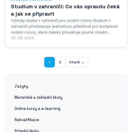
Studium v zahraničí: Co vás opravdu čeká
a jak se připravit
Výhody studia v zahraničí pro osobní rozvoj Studium v
zahraničí představuje jedinečnou příležitost pro komplexní
osobní rozvoj, která daleko přesahuje pouhé získání
akademických znalostí. Když se student rozhodne opustit
25. 05. 2026
známé prostředí České republiky a vydá se za vzděláním
do cizí země, otevírá si dveře k...
1
2
Starší →
Jazyky
Mateřské a základní školy
Online kurzy a e-learning
Rekvalifikace
Střední školy