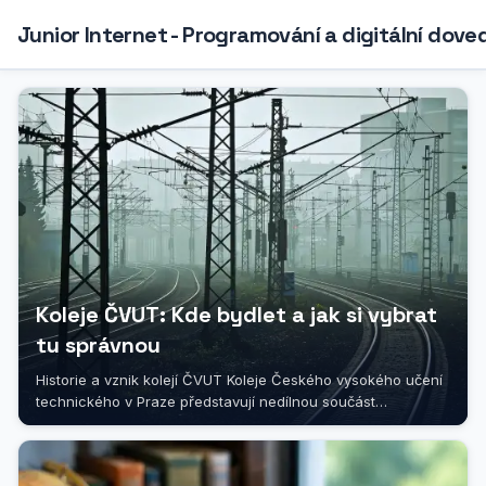
Junior Internet - Programování a digitální dove
Koleje ČVUT: Kde bydlet a jak si vybrat
tu správnou
Historie a vznik kolejí ČVUT Koleje Českého vysokého učení
technického v Praze představují nedílnou součást
akademického života této...