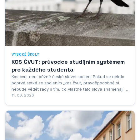
VYSOKÉ ŠKOLY
KOS ČVUT: průvodce studijním systémem
pro každého studenta
Kos čvut není běžné české slovní spojení Pokud se někdo
poprvé setká se spojením „kos čvut, pravděpodobně si
nebude vědět rady s tím, co vlastně tato slova znamenají a
odkud pocházejí. A není se čemu divit, protože „kos čvut
11. 06. 2026
skutečně není běžné české slovní spojení, které by bylo
součástí standardní...