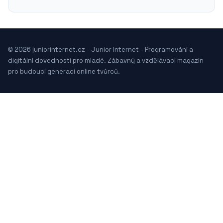
© 2026 juniorinternet.cz - Junior Internet - Programování a
digitální dovednosti pro mladé. Zábavný a vzdělávací magazín
pro budoucí generaci online tvůrců.