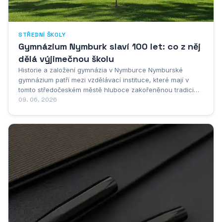
STŘEDNÍ ŠKOLY
Gymnázium Nymburk slaví 100 let: co z něj
dělá výjimečnou školu
Historie a založení gymnázia v Nymburce Nymburské
gymnázium patří mezi vzdělávací instituce, které mají v
tomto středočeském městě hluboce zakořeněnou tradici
sahající daleko do minulosti. Příběh jeho vzniku a
09. 06. 2026
postupného rozvoje je neoddělitelně spjat s historií
samotného Nymburka, který se v průběhu staletí...