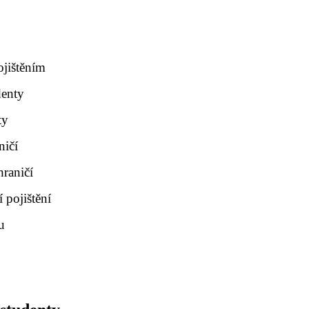
jištěním
denty
ty
ničí
hraničí
 pojištění
u