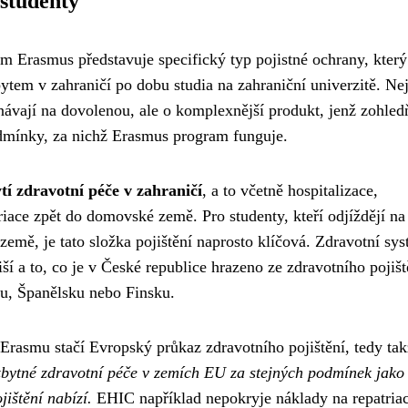
 studenty
am Erasmus představuje specifický typ pojistné ochrany, který
bytem v zahraničí po dobu studia na zahraniční univerzitě. Ne
jednávají na dovolenou, ale o komplexnější produkt, jenž zohled
odmínky, za nichž Erasmus program funguje.
tí zdravotní péče v zahraničí
, a to včetně hospitalizace,
iace zpět do domovské země. Pro studenty, kteří odjíždějí na
emě, je tato složka pojištění naprosto klíčová. Zdravotní sy
ší a to, co je v České republice hrazeno ze zdravotního pojišt
u, Španělsku nebo Finsku.
Erasmu stačí Evropský průkaz zdravotního pojištění, tedy ta
zbytné zdravotní péče v zemích EU za stejných podmínek jako 
jištění nabízí.
EHIC například nepokryje náklady na repatriac