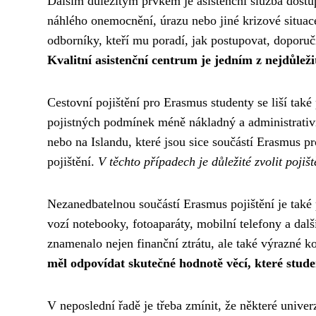
Dalším důležitým prvkem je asistenční služba dostup
náhlého onemocnění, úrazu nebo jiné krizové situace
odborníky, kteří mu poradí, jak postupovat, doporuč
Kvalitní asistenční centrum je jedním z nejdůleži
Cestovní pojištění pro Erasmus studenty se liší také
pojistných podmínek méně nákladný a administrati
nebo na Islandu, které jsou sice součástí Erasmus 
pojištění.
V těchto případech je důležité zvolit pojiš
Nezanedbatelnou součástí Erasmus pojištění je také 
vozí notebooky, fotoaparáty, mobilní telefony a dalš
znamenalo nejen finanční ztrátu, ale také výrazné k
měl odpovídat skutečné hodnotě věcí, které stude
V neposlední řadě je třeba zmínit, že některé univ