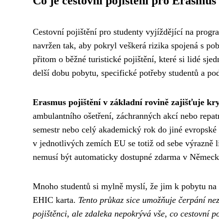
Co je cestovní pojištění pro Erasmus
Cestovní pojištění pro studenty vyjíždějící na progr
navržen tak, aby pokryl veškerá rizika spojená s po
přitom o běžné turistické pojištění, které si lidé s
delší dobu pobytu, specifické potřeby studentů a p
Erasmus pojištění v základní rovině zajišťuje kry
ambulantního ošetření, záchranných akcí nebo repatr
semestr nebo celý akademický rok do jiné evropské z
v jednotlivých zemích EU se totiž od sebe výrazně li
nemusí být automaticky dostupné zdarma v Německ
Mnoho studentů si mylně myslí, že jim k pobytu na 
EHIC karta.
Tento průkaz sice umožňuje čerpání ne
pojištěnci, ale zdaleka nepokrývá vše, co cestovní po