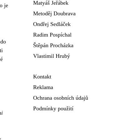
Matyáš Jeřábek
o je
Metoděj Doubrava
Ondřej Sedláček
Radim Pospíchal
 do
Štěpán Procházka
ti
Vlastimil Hrubý
vé
Kontakt
Reklama
Ochrana osobních údajů
Podmínky použití
mi