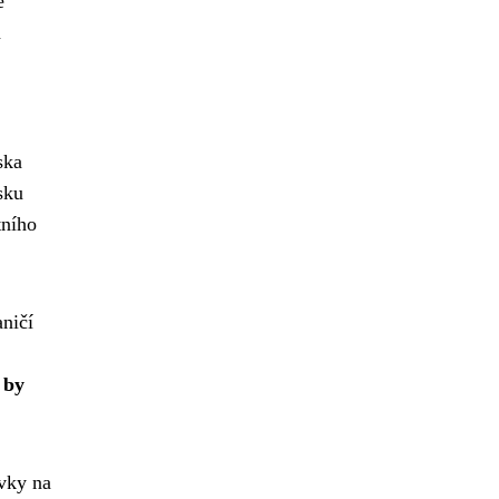
ě
a
ska
sku
tního
aničí
 by
avky na