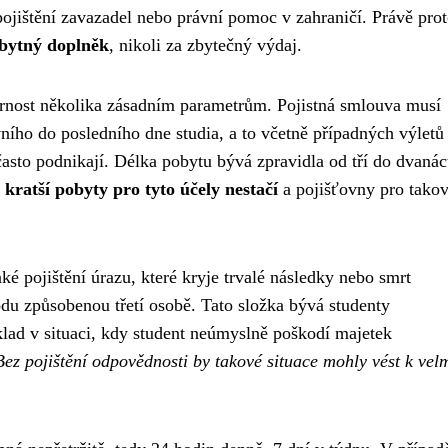
pojištění zavazadel nebo právní pomoc v zahraničí. Právě prot
zbytný doplněk
, nikoli za zbytečný výdaj.
ornost několika zásadním parametrům. Pojistná smlouva musí
ního do posledního dne studia, a to včetně případných výletů
asto podnikají. Délka pobytu bývá zpravidla od tří do dvanác
 kratší pobyty pro tyto účely nestačí
a pojišťovny pro tako
ké pojištění úrazu, které kryje trvalé následky nebo smrt
du způsobenou třetí osobě. Tato složka bývá studenty
lad v situaci, kdy student neúmyslně poškodí majetek
Bez pojištění odpovědnosti by takové situace mohly vést k vel