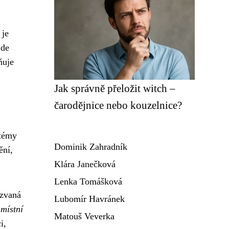
 je
jde
ňuje
Jak správně přeložit witch –
čarodějnice nebo kouzelnice?
stémy
Dominik Zahradník
ění,
Klára Janečková
Lenka Tomášková
kzvaná
Lubomír Havránek
místní
Matouš Veverka
i,