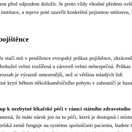
dent před odjezdem doložit. Je proto vždy vhodné předem ověř
instituce, a teprve poté uzavřít konkrétní pojistnou smlouvu, 
pojištěnce
že stačí mít v peněžence evropský průkaz pojištěnce, zkrácen
 bohužel velmi rozšířená a zároveň velmi nebezpečná. Průka
rozsah je výrazně omezenější, než si většina mladých lidí
stné krytí během několikaměsíčního pobytu v zahraničí je haza
up k nezbytné lékařské péči v rámci státního zdravotního
amená, že máte nárok jen na tu péči, která je dostupná i míst
elská země funguje na systému spoluúčasti pacienta, budete 