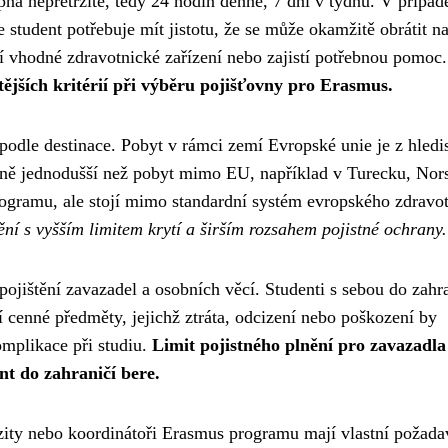
ná nepřetržitě, tedy 24 hodin denně, 7 dní v týdnu. V případ
 student potřebuje mít jistotu, že se může okamžitě obrátit n
í vhodné zdravotnické zařízení nebo zajistí potřebnou pomoc.
tějších kritérií při výběru pojišťovny pro Erasmus.
 podle destinace. Pobyt v rámci zemí Evropské unie je z hledi
vně jednodušší než pobyt mimo EU, například v Turecku, Nor
programu, ale stojí mimo standardní systém evropského zdravo
tění s vyšším limitem krytí a širším rozsahem pojistné ochrany.
pojištění zavazadel a osobních věcí. Studenti s sebou do zahr
í cenné předměty, jejichž ztráta, odcizení nebo poškození by
omplikace při studiu.
Limit pojistného plnění pro zavazadla
nt do zahraničí bere.
erzity nebo koordinátoři Erasmus programu mají vlastní požad