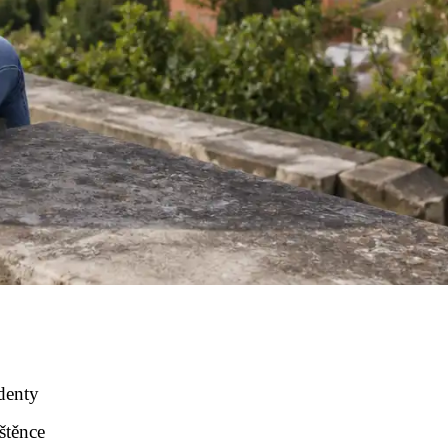
udenty
štěnce