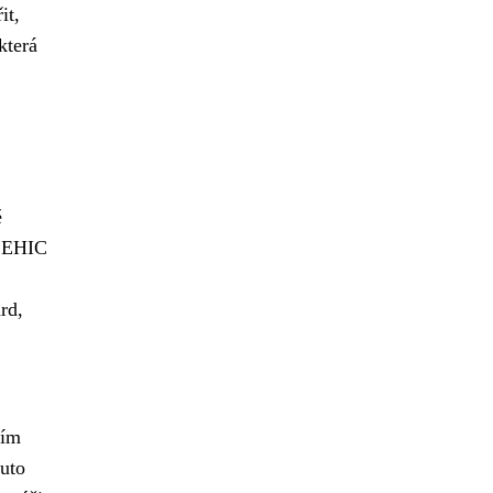
it,
která
ě
z EHIC
rd,
ním
tuto