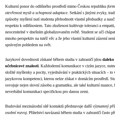
Kulturní ponor do odlišného prostředí mimo Českou republiku
form
otevřenost mysli a schopnost adaptace
. Setkání s jinými zvyky, trad
způsoby myšlení nutí studenta přehodnotit vlastní předsudky a nauči
respektu k odlišnostem. Tato zkušenost kultivuje toleranci a empatii,
neocenitelné v dnešním globalizovaném světě. Student se učí chápat,
mnoho perspektiv na tutéž věc a že jeho vlastní kulturní zázemí nen
správným pohledem na svět.
Jazykové dovednosti získané během studia v zahraničí jdou
daleko 
učebnicové znalosti
. Každodenní komunikace v cizím jazyce, nutno
složité myšlenky a pocity, vyjednávání v praktických situacích – to 
jazykovou kompetenci, kterou nelze získat v domácím prostředí. Stu
osvojuje nejen slovní zásobu a gramatiku, ale také kulturní nuance,
neverbální komunikaci specifickou pro danou zemi.
Budování mezinárodní sítě kontaktů představuje další
významný pří
osobní rozvoj
. Přátelství navázaná během studia v zahraničí často př