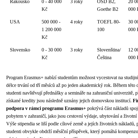
Rakousko
0 - 40 000
3 roky
ÖSD B2,
20 0
Kč
Goethe B2
000 
USA
500 000 -
4 roky
TOEFL 80-
30 0
1 200 000
100
000 
Kč
Slovensko
0 - 30 000
3 roky
Slovenština/
12 0
Kč
Čeština
000 
Program Erasmus+ nabízí studentům možnost vycestovat na studijní
délce trvání od tří měsíců až po jeden akademický rok. Během této
studenti navštěvují přednášky a semináře na zahraniční univerzitě, 
získané kredity jsou následně uznány jejich domovskou institucí.
Fi
podpora v rámci programu Erasmus+
pokrývá část nákladů spoj
pobytem v zahraničí, jako jsou cestovní výdaje, ubytování a životní
Výše stipendia se liší podle cílové země a jejích životních nákladů,
studenti obvykle obdrží měsíční příspěvek, který pomáhá kompenzo