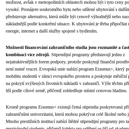
možnost, avšak v metropolitních oblastech mohou být i tyto ceny 
vysoké. Pronájem soukromého bytu nebo sdílené ubytování s dalším
představuje alternativu, která může být cenově výhodnější nebo na
nákladnější podle konkrétní situace. K ubytování je třeba připočítat
energie, internet a další služby spojené s bydlením.
Možnosti financování zahraničního studia jsou rozmanité a čas
kombinaci více zdrojů
. Stipendijní programy představují jednu z
nejatraktivnějších forem podpory, protože poskytují finanční prostře
není nutné vracet. Evropská unie nabízí program Erasmus+, který 
mobilitu studentů v rámci evropského prostoru a poskytuje měsíční
na pokrytí zvýšených životních nákladů v zahraničí. Výše těchto př
liší podle cílové země, přičemž zohledňuje místní cenovou hladinu.
Kromě programu Erasmus+ existují četná stipendia poskytovaná př
zahraničními univerzitami, která mohou pokrývat celé školné nebo j
Mnoho prestižních institucí nabízí štědré stipendijní programy pro t
mezinárodní studenty, přičemž kritéria pro udělení se liší od akade