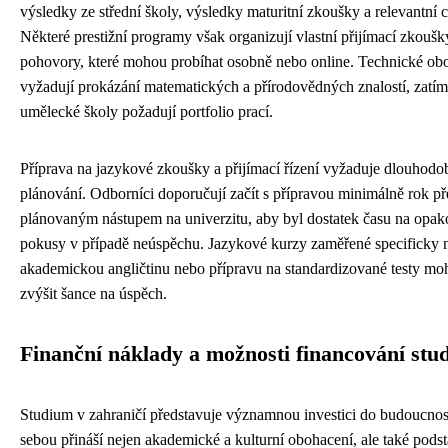
výsledky ze střední školy, výsledky maturitní zkoušky a relevantní ce
Některé prestižní programy však organizují vlastní přijímací zkouš
pohovory, které mohou probíhat osobně nebo online. Technické obo
vyžadují prokázání matematických a přírodovědných znalostí, zatí
umělecké školy požadují portfolio prací.
Příprava na jazykové zkoušky a přijímací řízení vyžaduje dlouhodo
plánování. Odborníci doporučují začít s přípravou minimálně rok p
plánovaným nástupem na univerzitu, aby byl dostatek času na opa
pokusy v případě neúspěchu. Jazykové kurzy zaměřené specificky 
akademickou angličtinu nebo přípravu na standardizované testy m
zvýšit šance na úspěch.
Finanční náklady a možnosti financování stu
Studium v zahraničí představuje významnou investici do budoucnosti
sebou přináší nejen akademické a kulturní obohacení, ale také podst