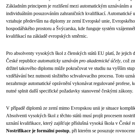
Základním principem je rozlišení mezi automatickým uznáváním a
individuálním posuzováním zahraničních kvalifikací. Automatické 
vztahuje především na diplomy ze zemí Evropské unie, Evropského
hospodářského prostoru a Švýcarska, kde funguje systém vzájemné
kvalifikací na základě evropských směrnic.
Pro absolventy vysokých škol z členských států EU platí, že jejich 
České republice
automaticky uznáván pro akademické účely
, což z
držitel takového diplomu může pokračovat ve studiu na vyšším stup
vzdělávání bez nutnosti složitého schvalovacího procesu. Toto uzná
nezahrnuje automatické oprávnění vykonávat regulované profese, kd
nutné splnit další specifické požadavky stanovené českými zákony.
V případě diplomů ze zemí mimo Evropskou unii je situace komplik
Absolventi vysokých škol z těchto států musí projít procesem nostri
uznání kvalifikace, který zajišťuje příslušná vysoká škola v České r
Nostrifikace je formální postup
, při kterém se posuzuje rovnocen