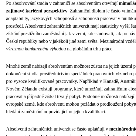
Po absolvování studia v zahraničí se absolventům otevírají
mimořá
zajímavé kariérní perspektivy
. Zahraniční diplom je často vnímá
adaptability, jazykových schopností a schopnosti pracovat v multik
prostředí. Absolventi zahraničních univerzit mají statisticky vyšší ša
získání prestižního zaměstnání jak v zemi, kde studovali, tak po náv
České republiky nebo v jakékoli jiné zemi světa. Mezinárodní vzděl
výraznou konkurenční výhodou
na globálním trhu práce.
Mnohé země nabízejí absolventům možnost zůstat na jejich území 
dokončení studia prostřednictvím speciálních pracovních víz nebo 
pro vysoce kvalifikované pracovníky. Například v Kanadě, Austráli
Novém Zélandu existují programy, které umožňují zahraničním ab
pracovat a případně získat trvalý pobyt. Podobné možnosti nabízejí 
evropské země, kde absolventi mohou požádat o prodloužení pobyt
hledání zaměstnání odpovídajícího jejich kvalifikaci.
Absolventi zahraničních univerzit se často uplatňují v
mezinárodní