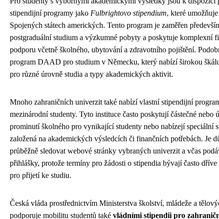
Pro studenty s výbornými akademickými výsledky jsou k dispozici p
stipendijní programy jako
Fulbrightovo stipendium
, které umožňuje
Spojených státech amerických. Tento program je zaměřen předevší
postgraduální studium a výzkumné pobyty a poskytuje komplexní f
podporu včetně školného, ubytování a zdravotního pojištění. Podob
program DAAD pro studium v Německu, který nabízí širokou škálu 
pro různé úrovně studia a typy akademických aktivit.
Mnoho zahraničních univerzit také nabízí vlastní stipendijní progra
mezinárodní studenty. Tyto instituce často poskytují částečné nebo 
prominutí školného pro vynikající studenty nebo nabízejí speciální s
založená na akademických výsledcích či finančních potřebách. Je dů
průběžně sledovat webové stránky vybraných univerzit a včas podá
přihlášky, protože termíny pro žádosti o stipendia bývají často dříve
pro přijetí ke studiu.
Česká vláda prostřednictvím Ministerstva školství, mládeže a tělov
podporuje mobilitu studentů také
vládními stipendii pro zahranič