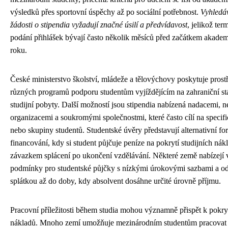
výsledků přes sportovní úspěchy až po sociální potřebnost.
Vyhledá
žádosti o stipendia vyžadují značné úsilí a předvídavost
, jelikož ter
podání přihlášek bývají často několik měsíců před začátkem akade
roku.
České ministerstvo školství, mládeže a tělovýchovy poskytuje prost
různých programů podporu studentům vyjíždějícím na zahraniční st
studijní pobyty. Další možností jsou stipendia nabízená nadacemi, 
organizacemi a soukromými společnostmi, které často cílí na specif
nebo skupiny studentů. Studentské úvěry představují alternativní f
financování, kdy si student půjčuje peníze na pokrytí studijních nák
závazkem splácení po ukončení vzdělávání. Některé země nabízejí
podmínky pro studentské půjčky s nízkými úrokovými sazbami a o
splátkou až do doby, kdy absolvent dosáhne určité úrovně příjmu.
Pracovní příležitosti během studia mohou významně přispět k pokryt
nákladů. Mnoho zemí umožňuje mezinárodním studentům pracovat 