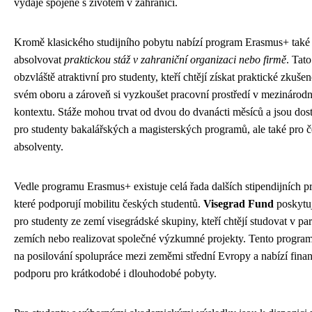
výdaje spojené s životem v zahraničí.
Kromě klasického studijního pobytu nabízí program Erasmus+ také
absolvovat
praktickou stáž v zahraniční organizaci nebo firmě
. Tato
obzvláště atraktivní pro studenty, kteří chtějí získat praktické zkušen
svém oboru a zároveň si vyzkoušet pracovní prostředí v mezinárod
kontextu. Stáže mohou trvat od dvou do dvanácti měsíců a jsou dos
pro studenty bakalářských a magisterských programů, ale také pro č
absolventy.
Vedle programu Erasmus+ existuje celá řada dalších stipendijních 
které podporují mobilitu českých studentů.
Visegrad Fund
poskytuj
pro studenty ze zemí visegrádské skupiny, kteří chtějí studovat v pa
zemích nebo realizovat společné výzkumné projekty. Tento progra
na posilování spolupráce mezi zeměmi střední Evropy a nabízí fina
podporu pro krátkodobé i dlouhodobé pobyty.