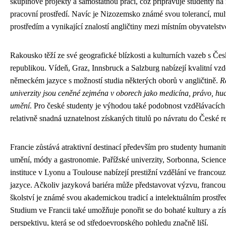
skupinové projekty a samostatnou práci, což připravuje studenty na 
pracovní prostředí. Navíc je Nizozemsko známé svou tolerancí, mul
prostředím a vynikající znalostí angličtiny mezi místním obyvatelst
Rakousko těží ze své geografické blízkosti a kulturních vazeb s Če
republikou. Vídeň, Graz, Innsbruck a Salzburg nabízejí kvalitní vzd
německém jazyce s možností studia některých oborů v angličtině.
R
univerzity jsou ceněné zejména v oborech jako medicína, právo, hu
umění
. Pro české studenty je výhodou také podobnost vzdělávacích
relativně snadná uznatelnost získaných titulů po návratu do České r
Francie zůstává atraktivní destinací především pro studenty humanit
umění, módy a gastronomie. Pařížské univerzity, Sorbonna, Scienc
instituce v Lyonu a Toulouse nabízejí prestižní vzdělání ve franco
jazyce. Ačkoliv jazyková bariéra může představovat výzvu, franco
školství je známé svou akademickou tradicí a intelektuálním prostře
Studium ve Francii také umožňuje ponořit se do bohaté kultury a zí
perspektivu, která se od středoevropského pohledu značně liší.