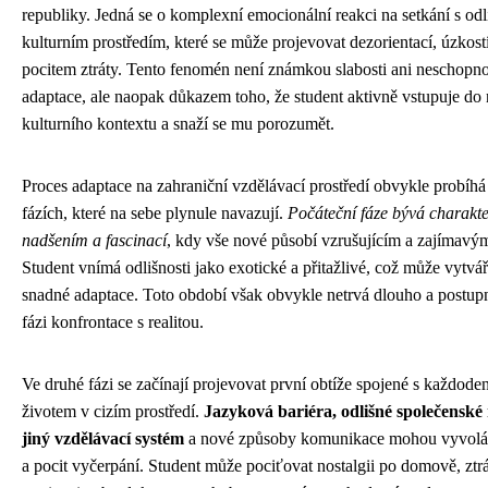
republiky. Jedná se o komplexní emocionální reakci na setkání s od
kulturním prostředím, které se může projevovat dezorientací, úzkost
pocitem ztráty. Tento fenomén není známkou slabosti ani neschopno
adaptace, ale naopak důkazem toho, že student aktivně vstupuje do
kulturního kontextu a snaží se mu porozumět.
Proces adaptace na zahraniční vzdělávací prostředí obvykle probíhá
fázích, které na sebe plynule navazují.
Počáteční fáze bývá charakt
nadšením a fascinací
, kdy vše nové působí vzrušujícím a zajímav
Student vnímá odlišnosti jako exotické a přitažlivé, což může vytváře
snadné adaptace. Toto období však obvykle netrvá dlouho a postup
fázi konfrontace s realitou.
Ve druhé fázi se začínají projevovat první obtíže spojené s každod
životem v cizím prostředí.
Jazyková bariéra, odlišné společenské
jiný vzdělávací systém
a nové způsoby komunikace mohou vyvoláva
a pocit vyčerpání. Student může pociťovat nostalgii po domově, ztr