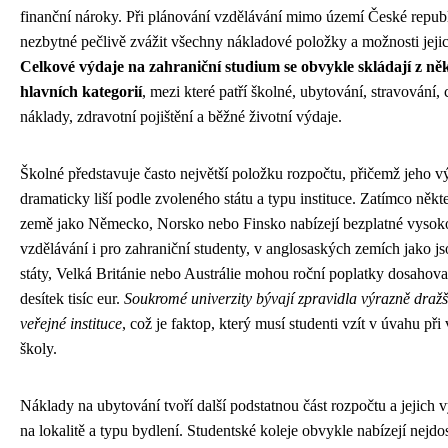
finanční nároky. Při plánování vzdělávání mimo území České republ
nezbytné pečlivě zvážit všechny nákladové položky a možnosti jejic
Celkové výdaje na zahraniční studium se obvykle skládají z ně
hlavních kategorií
, mezi které patří školné, ubytování, stravování, 
náklady, zdravotní pojištění a běžné životní výdaje.
Školné představuje často největší položku rozpočtu, přičemž jeho v
dramaticky liší podle zvoleného státu a typu instituce. Zatímco někt
země jako Německo, Norsko nebo Finsko nabízejí bezplatné vysok
vzdělávání i pro zahraniční studenty, v anglosaských zemích jako j
státy, Velká Británie nebo Austrálie mohou roční poplatky dosahova
desítek tisíc eur.
Soukromé univerzity bývají zpravidla výrazně dražš
veřejné instituce
, což je faktор, který musí studenti vzít v úvahu při
školy.
Náklady na ubytování tvoří další podstatnou část rozpočtu a jejich v
na lokalitě a typu bydlení. Studentské koleje obvykle nabízejí nejdo