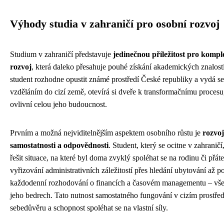
Výhody studia v zahraničí pro osobní rozvoj
Studium v zahraničí představuje
jedinečnou příležitost pro kompl
rozvoj
, která daleko přesahuje pouhé získání akademických znalost
student rozhodne opustit známé prostředí České republiky a vydá se
vzděláním do cizí země, otevírá si dveře k transformačnímu procesu
ovlivní celou jeho budoucnost.
Prvním a možná nejviditelnějším aspektem osobního růstu je
rozvoj
samostatnosti a odpovědnosti
. Student, který se ocitne v zahranič
řešit situace, na které byl doma zvyklý spoléhat se na rodinu či přát
vyřizování administrativních záležitostí přes hledání ubytování až p
každodenní rozhodování o financích a časovém managementu – vše
jeho bedrech. Tato nutnost samostatného fungování v cizím prostře
sebedůvěru a schopnost spoléhat se na vlastní síly.