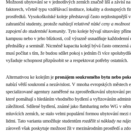
Možnosti ubytování se v jednotlivých zemích značně liší a závisí n
faktorech, včetně typu vzdělávací instituce, lokality a dostupných f
prostředků. Vysokoškolské koleje představují často nejdostupnější v
zahraniční studenty, protože
nabízejí relativně nízké ceny a možnost
zapojení do studentské komunity
. Tyto koleje bývají situovány přím
kampusu nebo v jeho blízkosti, což výrazně usnadňuje každodenní 
přednášky a seminář. Nicméně kapacita kolejí bývá často omezená a
musí počítat s tím, že budou sdílet pokoj s jedním či více spolubydlí
vyžaduje schopnost přizpůsobit se a respektovat potřeby ostatních.
Alternativou ke kolejím je
pronájem soukromého bytu nebo pok
nabízí větší soukromí a nezávislost. V mnoha evropských městech ex
specializované agentury zaměřené na zprostředkování ubytování pro
které pomáhají s hledáním vhodného bydlení a vyřizováním adminis
záležitostí. Sdílené bydlení, známé jako flatsharing nebo WG v ně
mluvících zemích, se stalo velmi populární formou ubytování mezi
lidmi. Tato varianta umožňuje studentům
rozdělit si náklady na náj
zároveň však poskytuje možnost žít v mezinárodním prostředí a zd