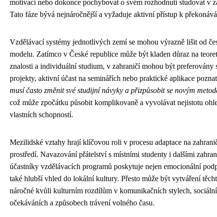
motivaci nebo dokonce pochybovat o svém rozhodnutí studovat v za
Tato fáze bývá nejnáročnější a vyžaduje aktivní přístup k překonáván
Vzdělávací systémy jednotlivých zemí se mohou výrazně lišit od č
modelu. Zatímco v České republice může být kladen důraz na teore
znalosti a individuální studium, v zahraničí mohou být preferovány
projekty, aktivní účast na seminářích nebo praktické aplikace pozna
musí často změnit své studijní návyky a přizpůsobit se novým meto
což může zpočátku působit komplikovaně a vyvolávat nejistotu ohl
vlastních schopností.
Mezilidské vztahy hrají klíčovou roli v procesu adaptace na zahrani
prostředí. Navazování přátelství s místními studenty i dalšími zahra
účastníky vzdělávacích programů poskytuje nejen emocionální podp
také hlubší vhled do lokální kultury. Přesto může být vytváření těch
náročné kvůli kulturním rozdílům v komunikačních stylech, sociáln
očekáváních a způsobech trávení volného času.