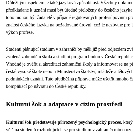
Důležitým aspektem je také jazyková způsobilost. Všechny dokum
předkládané k uznání musí být úředně přeloženy do českého jazyk
toho mohou být žadatelé v případě regulovaných profesí povinni pr
znalost českého jazyka na požadované úrovni, což je nezbytné pro
výkon profese.
Studenti plánující studium v zahraničí by měli již před odjezdem zvá
zvolená zahraniční škola a studijní program budou v České republi
Vhodné je ověřit si akreditaci zahraniční školy a informovat se na p
české vysoké škole nebo u Ministerstva školství, mládeže a tělovýc
podmínkách uznání. Tato předběžná příprava může ušetřit mnoho č
komplikací po návratu do České republiky.
Kulturní šok a adaptace v cizím prostředí
Kulturní šok představuje přirozený psychologický proces
, kter
většina studentů rozhodujících se pro studium v zahraničí mimo úz