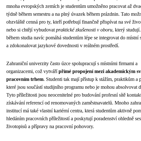
mnoha evropských zemích je studentům umožněno pracovat až dva
týdně během semestru a na plný úvazek během prázdnin. Tato možn
obzvláště cenná pro ty, kteří potřebují finančně přispívat na své živ
nebo si chtějí vybudovat
praktické zkušenosti v oboru
, který studují
během studia navíc pomáhá studentům lépe se integrovat do místní 
a zdokonalovat jazykové dovednosti v reálném prostředí.
Zahraniční univerzity často úzce spolupracují s místními firmami a
organizacemi, což vytváří
přímé propojení mezi akademickým sv
pracovním trhem
. Studenti tak mají přístup k stážím, praktikům a 
které jsou součástí studijního programu nebo je mohou absolvovat 
Tyto příležitosti jsou neocenitelné pro budování profesní sítě kontak
získávání referencí od renomovaných zaměstnavatelů. Mnoho zahra
institucí má také vlastní kariérní centra, která studentům aktivně po
hledáním pracovních příležitostí a poskytují poradenství ohledně se
životopisů a přípravy na pracovní pohovory.