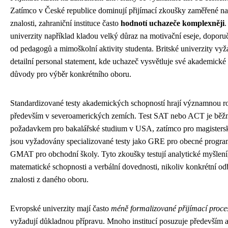
Zatímco v České republice dominují přijímací zkoušky zaměřené n
znalosti, zahraniční instituce často
hodnotí uchazeče komplexněji
.
univerzity například kladou velký důraz na motivační eseje, doporuč
od pedagogů a mimoškolní aktivity studenta. Britské univerzity vyž
detailní personal statement, kde uchazeč vysvětluje své akademické
důvody pro výběr konkrétního oboru.
Standardizované testy akademických schopností hrají významnou ro
především v severoamerických zemích. Test SAT nebo ACT je bě
požadavkem pro bakalářské studium v USA, zatímco pro magister
jsou vyžadovány specializované testy jako GRE pro obecné progr
GMAT pro obchodní školy. Tyto zkoušky testují analytické myšlení
matematické schopnosti a verbální dovednosti, nikoliv konkrétní o
znalosti z daného oboru.
Evropské univerzity mají často
méně formalizované přijímací proce
vyžadují důkladnou přípravu. Mnoho institucí posuzuje především