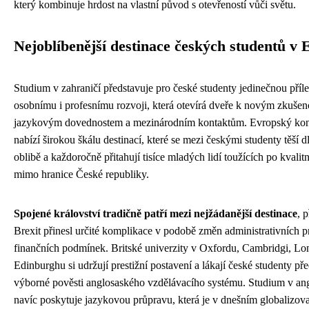
který kombinuje hrdost na vlastní původ s otevřeností vůči světu.
Nejoblíbenější destinace českých studentů v 
Studium v zahraničí představuje pro české studenty jedinečnou příle
osobnímu i profesnímu rozvoji, která otevírá dveře k novým zkušen
jazykovým dovednostem a mezinárodním kontaktům. Evropský kon
nabízí širokou škálu destinací, které se mezi českými studenty těší
oblibě a každoročně přitahují tisíce mladých lidí toužících po kvalit
mimo hranice České republiky.
Spojené království tradičně patří mezi nejžádanější destinace
, 
Brexit přinesl určité komplikace v podobě změn administrativních p
finančních podmínek. Britské univerzity v Oxfordu, Cambridgi, L
Edinburghu si udržují prestižní postavení a lákají české studenty p
výborné pověsti anglosaského vzdělávacího systému. Studium v ang
navíc poskytuje jazykovou průpravu, která je v dnešním globalizov