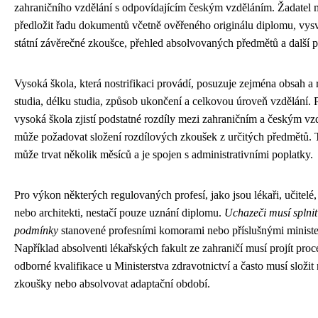
zahraničního vzdělání s odpovídajícím českým vzděláním. Žadatel 
předložit řadu dokumentů včetně ověřeného originálu diplomu, vys
státní závěrečné zkoušce, přehled absolvovaných předmětů a další 
Vysoká škola, která nostrifikaci provádí, posuzuje zejména obsah a 
studia, délku studia, způsob ukončení a celkovou úroveň vzdělání.
vysoká škola zjistí podstatné rozdíly mezi zahraničním a českým vz
může požadovat složení rozdílových zkoušek z určitých předmětů. 
může trvat několik měsíců a je spojen s administrativními poplatky.
Pro výkon některých regulovaných profesí, jako jsou lékaři, učitelé,
nebo architekti, nestačí pouze uznání diplomu.
Uchazeči musí splni
podmínky
stanovené profesními komorami nebo příslušnými ministe
Například absolventi lékařských fakult ze zahraničí musí projít pro
odborné kvalifikace u Ministerstva zdravotnictví a často musí složit
zkoušky nebo absolvovat adaptační období.