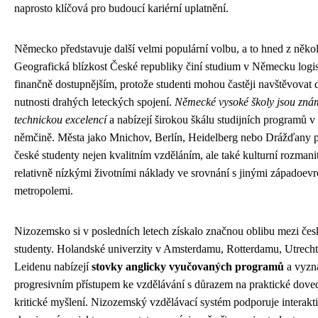
naprosto klíčová pro budoucí kariérní uplatnění.
Německo představuje další velmi populární volbu, a to hned z něko
Geografická blízkost České republiky činí studium v Německu logis
finančně dostupnějším, protože studenti mohou častěji navštěvovat
nutnosti drahých leteckých spojení.
Německé vysoké školy jsou zná
technickou excelencí
a nabízejí širokou škálu studijních programů v 
němčině. Města jako Mnichov, Berlín, Heidelberg nebo Drážďany př
české studenty nejen kvalitním vzděláním, ale také kulturní rozmanit
relativně nízkými životními náklady ve srovnání s jinými západoev
metropolemi.
Nizozemsko si v posledních letech získalo značnou oblibu mezi če
studenty. Holandské univerzity v Amsterdamu, Rotterdamu, Utrech
Leidenu nabízejí
stovky anglicky vyučovaných programů
a vyzna
progresivním přístupem ke vzdělávání s důrazem na praktické doved
kritické myšlení. Nizozemský vzdělávací systém podporuje interakt