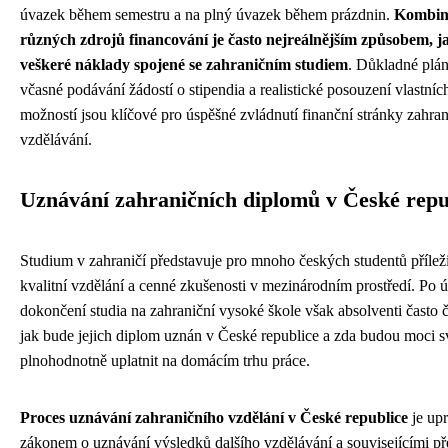
úvazek během semestru a na plný úvazek během prázdnin.
Kombin
různých zdrojů financování je často nejreálnějším způsobem, j
veškeré náklady spojené se zahraničním studiem
. Důkladné plán
včasné podávání žádostí o stipendia a realistické posouzení vlastníc
možností jsou klíčové pro úspěšné zvládnutí finanční stránky zahra
vzdělávání.
Uznávání zahraničních diplomů v České repu
Studium v zahraničí představuje pro mnoho českých studentů příleži
kvalitní vzdělání a cenné zkušenosti v mezinárodním prostředí. Po
dokončení studia na zahraniční vysoké škole však absolventi často č
jak bude jejich diplom uznán v České republice a zda budou moci s
plnohodnotně uplatnit na domácím trhu práce.
Proces uznávání zahraničního vzdělání v České republice
je up
zákonem o uznávání výsledků dalšího vzdělávání a souvisejícími př