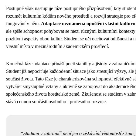
Postupně však nastupuje fáze postupného přizpůsobení, kdy student
rozumět kulturním kódům nového prostředí a rozvíjí strategie pro ef
fungování v něm.
Adaptace neznamená opuštění vlastní kulturní
ale spíše schopnost pohybovat se mezi různými kulturními kontexty
pozitivní aspekty obou kultur. Student se učí oceňovat odlišnosti a 
vlastní místo v mezinárodním akademickém prostředí.
Konečná fáze adaptace přináší pocit stability a jistoty v zahraničním 
Student již nepociťuje každodenní situace jako stresující výzvy, ale
součást života. Tato fáze je charakterizována schopností efektivně s
vytvářet smysluplné vztahy a aktivně se zapojovat do akademického
společenského života hostitelské země. Zkušenost se studiem v zahr
stává cennou součástí osobního i profesního rozvoje.
Studium v zahraničí není jen o získávání vědomostí z knih, 