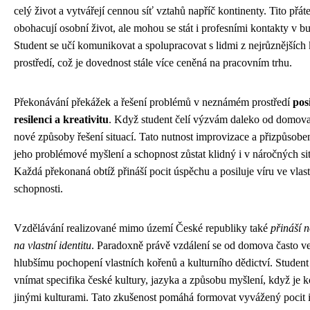
celý život a vytvářejí cennou síť vztahů napříč kontinenty. Tito přát
obohacují osobní život, ale mohou se stát i profesními kontakty v 
Student se učí komunikovat a spolupracovat s lidmi z nejrůznějších 
prostředí, což je dovednost stále více ceněná na pracovním trhu.
Překonávání překážek a řešení problémů v neznámém prostředí
pos
resilenci a kreativitu
. Když student čelí výzvám daleko od domova,
nové způsoby řešení situací. Tato nutnost improvizace a přizpůsobení
jeho problémové myšlení a schopnost zůstat klidný i v náročných si
Každá překonaná obtíž přináší pocit úspěchu a posiluje víru ve vlast
schopnosti.
Vzdělávání realizované mimo území České republiky také
přináší 
na vlastní identitu
. Paradoxně právě vzdálení se od domova často v
hlubšímu pochopení vlastních kořenů a kulturního dědictví. Student
vnímat specifika české kultury, jazyka a způsobu myšlení, když je k
jinými kulturami. Tato zkušenost pomáhá formovat vyvážený pocit i