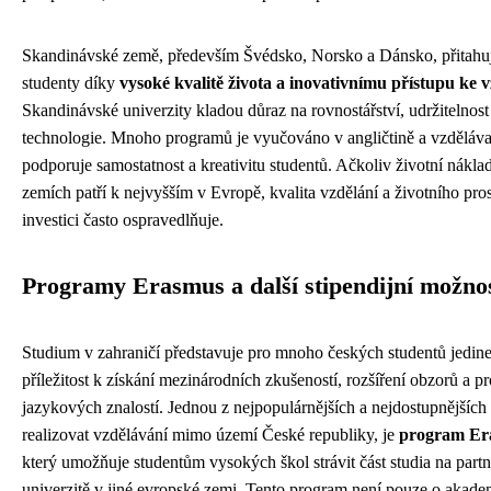
Skandinávské země, především Švédsko, Norsko a Dánsko, přitahuj
studenty díky
vysoké kvalitě života a inovativnímu přístupu ke 
Skandinávské univerzity kladou důraz na rovnostářství, udržitelnos
technologie. Mnoho programů je vyučováno v angličtině a vzděláva
podporuje samostatnost a kreativitu studentů. Ačkoliv životní nákla
zemích patří k nejvyšším v Evropě, kvalita vzdělání a životního pros
investici často ospravedlňuje.
Programy Erasmus a další stipendijní možnos
Studium v zahraničí představuje pro mnoho českých studentů jedin
příležitost k získání mezinárodních zkušeností, rozšíření obzorů a p
jazykových znalostí. Jednou z nejpopulárnějších a nejdostupnějších 
realizovat vzdělávání mimo území České republiky, je
program Er
který umožňuje studentům vysokých škol strávit část studia na part
univerzitě v jiné evropské zemi. Tento program není pouze o akad