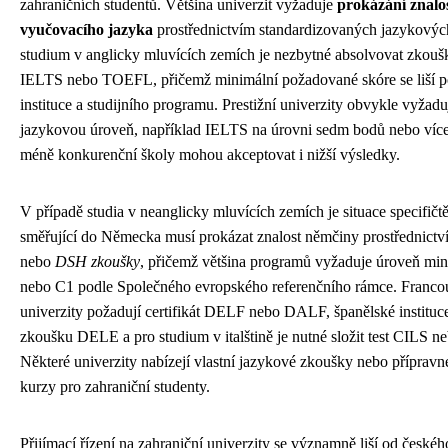
zahraničních studentů. Většina univerzit vyžaduje
prokázání znalos
vyučovacího jazyka
prostřednictvím standardizovaných jazykových
studium v anglicky mluvících zemích je nezbytné absolvovat zkouš
IELTS nebo TOEFL, přičemž minimální požadované skóre se liší p
instituce a studijního programu. Prestižní univerzity obvykle vyžadu
jazykovou úroveň, například IELTS na úrovni sedm bodů nebo více
méně konkurenční školy mohou akceptovat i nižší výsledky.
V případě studia v neanglicky mluvících zemích je situace specifičtě
směřující do Německa musí prokázat znalost němčiny prostřednict
nebo
DSH zkoušky
, přičemž většina programů vyžaduje úroveň mi
nebo C1 podle Společného evropského referenčního rámce. Franco
univerzity požadují certifikát DELF nebo DALF, španělské instituc
zkoušku DELE a pro studium v italštině je nutné složit test CILS 
Některé univerzity nabízejí vlastní jazykové zkoušky nebo příprav
kurzy pro zahraniční studenty.
Přijímací řízení na zahraniční univerzity se významně liší od české