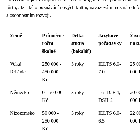
růstu, ale také o poznávání nových kultur, navazování mezinárodní
a osobnostním rozvoji.
Země
Průměrné
Délka
Jazykové
Živo
roční
studia
požadavky
nákl
školné
(bakalář)
Velká
250 000 -
3 roky
IELTS 6.0-
25 0
Británie
450 000
7.0
000 
Kč
Německo
0 - 50 000
3 roky
TestDaF 4,
20 0
Kč
DSH-2
000 
Nizozemsko
50 000 -
3 roky
IELTS 6.0-
22 0
250 000
6.5
000 
Kč