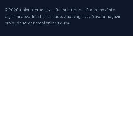
© 2026 juniorinternet.cz - Junior Internet - Programování a
digitální dovednosti pro mladé. Zábavný a vzdělávací magazín
pro budoucí generaci online tvůrců.