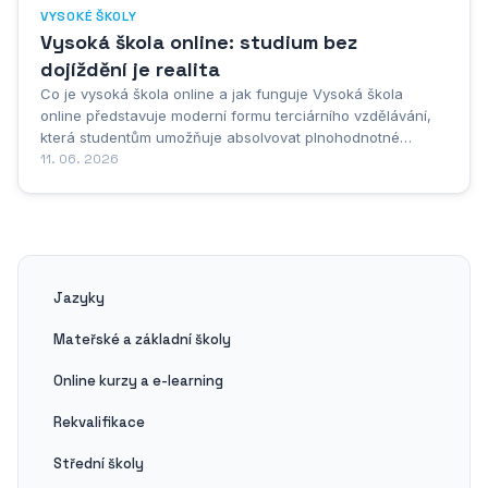
VYSOKÉ ŠKOLY
Vysoká škola online: studium bez
dojíždění je realita
Co je vysoká škola online a jak funguje Vysoká škola
online představuje moderní formu terciárního vzdělávání,
která studentům umožňuje absolvovat plnohodnotné
vysokoškolské studium prostřednictvím internetu, aniž by
11. 06. 2026
museli fyzicky docházet na přednášky nebo semináře. Jde
o vzdělávací instituci, která funguje na...
Jazyky
Mateřské a základní školy
Online kurzy a e-learning
Rekvalifikace
Střední školy