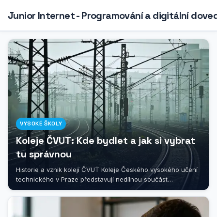
Junior Internet - Programování a digitální dove
VYSOKÉ ŠKOLY
Koleje ČVUT: Kde bydlet a jak si vybrat
tu správnou
Historie a vznik kolejí ČVUT Koleje Českého vysokého učení
technického v Praze představují nedílnou součást
akademického života této...