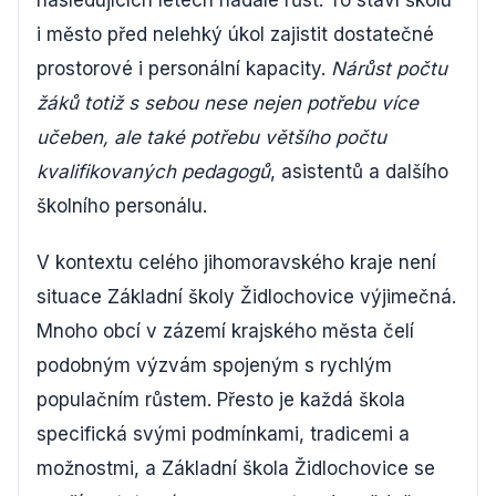
následujících letech nadále růst. To staví školu
i město před nelehký úkol zajistit dostatečné
prostorové i personální kapacity.
Nárůst počtu
žáků totiž s sebou nese nejen potřebu více
učeben, ale také potřebu většího počtu
kvalifikovaných pedagogů
, asistentů a dalšího
školního personálu.
V kontextu celého jihomoravského kraje není
situace Základní školy Židlochovice výjimečná.
Mnoho obcí v zázemí krajského města čelí
podobným výzvám spojeným s rychlým
populačním růstem. Přesto je každá škola
specifická svými podmínkami, tradicemi a
možnostmi, a Základní škola Židlochovice se