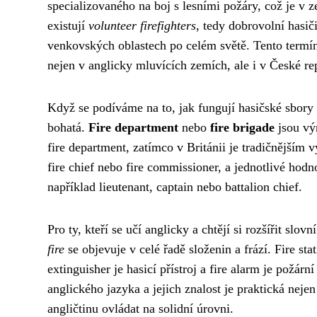
specializovaného na boj s lesními požáry, což je v 
existují
volunteer firefighters
, tedy dobrovolní hasič
venkovských oblastech po celém světě. Tento termín j
nejen v anglicky mluvících zemích, ale i v České re
Když se podíváme na to, jak fungují hasičské sbory
bohatá.
Fire department
nebo
fire brigade
jsou vý
fire department, zatímco v Británii je tradičnějším
fire chief nebo fire commissioner, a jednotlivé hodn
například lieutenant, captain nebo battalion chief.
Pro ty, kteří se učí anglicky a chtějí si rozšířit slo
fire
se objevuje v celé řadě složenin a frází. Fire stat
extinguisher je hasicí přístroj a fire alarm je požá
anglického jazyka a jejich znalost je praktická nejen
angličtinu ovládat na solidní úrovni.