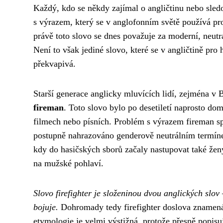
Každý, kdo se někdy zajímal o angličtinu nebo sledov
s výrazem, který se v anglofonním světě používá pr
právě toto slovo se dnes považuje za moderní, neut
Není to však jediné slovo, které se v angličtině pro
překvapivá.
Starší generace anglicky mluvících lidí, zejména v 
fireman
. Toto slovo bylo po desetiletí naprosto do
filmech nebo písních. Problém s výrazem fireman sp
postupně nahrazováno genderově neutrálním termínem
kdy do hasičských sborů začaly nastupovat také ženy
na mužské pohlaví.
Slovo firefighter je složeninou dvou anglických slov
bojuje.
Dohromady tedy firefighter doslova znamená
etymologie je velmi výstižná, protože přesně popisuj