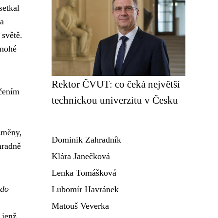
setkal
 a
 světě.
mnohé
Rektor ČVUT: co čeká největší
ačením
technickou univerzitu v Česku
změny,
Dominik Zahradník
hradně
Klára Janečková
Lenka Tomášková
kdo
Lubomír Havránek
Matouš Veverka
 jenž