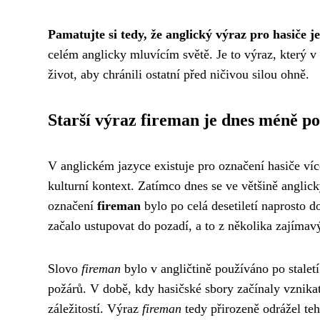
Pamatujte si tedy, že anglický výraz pro hasiče je
celém anglicky mluvícím světě. Je to výraz, který v 
život, aby chránili ostatní před ničivou silou ohně.
Starší výraz fireman je dnes méně p
V anglickém jazyce existuje pro označení hasiče víc
kulturní kontext. Zatímco dnes se ve většině angli
označení
fireman
bylo po celá desetiletí naprosto
začalo ustupovat do pozadí, a to z několika zajímav
Slovo
fireman
bylo v angličtině používáno po stalet
požárů. V době, kdy hasičské sbory začínaly vznika
záležitostí. Výraz
fireman
tedy přirozeně odrážel teh