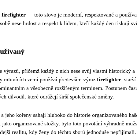
 firefighter
— toto slovo je moderní, respektované a použív
sobě nese hrdost a respekt k lidem, kteří každý den riskují sv
oužívaný
e výrazů, přičemž každý z nich nese svůj vlastní historický a
cky mluvících zemí používá především výraz
firefighter
, starší
 dominantním a všeobecně rozšířeným termínem. Postupem čas
ých důvodů, které odrážejí širší společenské změny.
í a jeho kořeny sahají hluboko do historie organizovaného haš
t jako organizované složky, bylo toto povolání výhradně muž
dejší realitu, kdy ženy do těchto sborů jednoduše nepřijímali