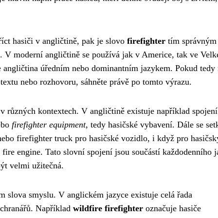
íct hasiči v angličtině, pak je slovo
firefighter
tím správným
. V moderní angličtině se používá jak v Americe, tak ve Velk
e je angličtina úředním nebo dominantním jazykem. Pokud tedy
 textu nebo rozhovoru, sáhněte právě po tomto výrazu.
á v různých kontextech. V angličtině existuje například spojení
nebo
firefighter equipment
, tedy hasičské vybavení. Dále se se
nebo firefighter truck pro hasičské vozidlo, i když pro hasičs
o fire engine. Tato slovní spojení jsou součástí každodenního 
ýt velmi užitečná.
kém slova smyslu. V anglickém jazyce existuje celá řada
áchranářů. Například
wildfire firefighter
označuje hasiče