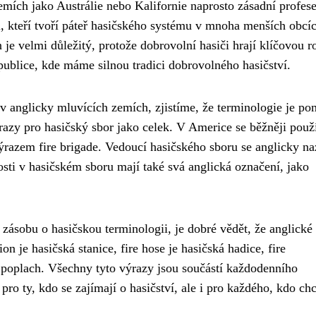
zemích jako Austrálie nebo Kalifornie naprosto zásadní profes
i, kteří tvoří páteř hasičského systému v mnoha menších obcí
e velmi důležitý, protože dobrovolní hasiči hrají klíčovou ro
publice, kde máme silnou tradici dobrovolného hasičství.
 v anglicky mluvících zemích, zjistíme, že terminologie je p
razy pro hasičský sbor jako celek. V Americe se běžněji použ
 výrazem fire brigade. Vedoucí hasičského sboru se anglicky n
osti v hasičském sboru mají také svá anglická označení, jako
vní zásobu o hasičskou terminologii, je dobré vědět, že anglické
ion je hasičská stanice, fire hose je hasičská hadice, fire
rní poplach. Všechny tyto výrazy jsou součástí každodenního
 pro ty, kdo se zajímají o hasičství, ale i pro každého, kdo ch