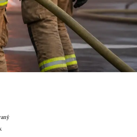
vaný
k