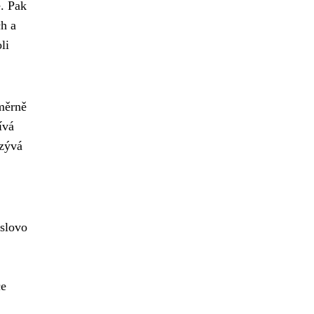
e. Pak
ch a
li
oměrně
ívá
azývá
 slovo
ce