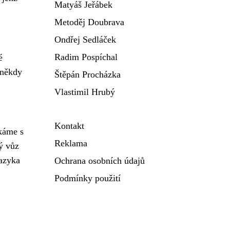
Matyáš Jeřábek
Metoděj Doubrava
Ondřej Sedláček
Radim Pospíchal
é
 někdy
Štěpán Procházka
Vlastimil Hrubý
Kontakt
tkáme s
Reklama
ký vůz
jazyka
Ochrana osobních údajů
Podmínky použití