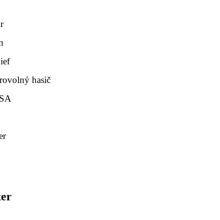
r
m
ief
rovolný hasič
USA
er
ter