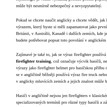
může být nesmírně nebezpečný a nevyzpytatelný.
Pokud se chcete naučit anglicky a chcete vědět, jak ř
výrazem, který byste si měli zapamatovat jako první
Británii, v Austrálii, Kanadě i dalších zemích, kd
budete potřebovat popsat toto povolání v anglickém
Zajímavé je také to, jak se výraz firefighter použív
firefighter training
, což označuje výcvik hasičů, 
výrazy jako firefighter helmet pro hasičskou přilbu 
se v angličtině běžněji používá výraz fire truck neb
v anglicky mluvících zemích a jejich znalost může b
Hasiči v angličtině nejsou jen firefighters v klasic
specializovaných termínů pro různé typy hasičů a z