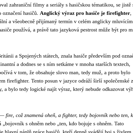
al zahraniční filmy a seriály s hasičskou tématikou, se jistě 
o označení hasičů.
Anglický výraz pro hasiče je firefighter
,
rální a všeobecně přijímaný termín v celém anglicky mluvícím
 hasiče používá, a právě tato jazyková pestrost může být pro 
Británii a Spojených státech, znala hasiče především pod ozn
minantní a dodnes se s ním setkáme v mnoha starších textech,
očívá v tom, že obsahuje slovo man, tedy muž, a proto bylo
 firefighter. Tento posun v jazyce odráží širší společenské 
, a bylo tedy logické najít výraz, který nebude odkazovat vý
 — fire, což znamená oheň, a fighter, tedy bojovník nebo ten, 
 „bojovník s ohněm nebo „ten, kdo bojuje s ohněm. Tato
e hlavní náplň práce hasičů, kteří denně svádějí boj s živlem,