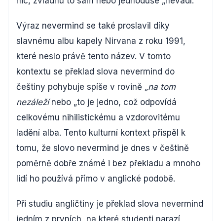
nic, zvládnu to sám nebo jednoduše „nevadí.
Výraz nevermind se také proslavil díky
slavnému albu kapely Nirvana z roku 1991,
které neslo právě tento název. V tomto
kontextu se překlad slova nevermind do
češtiny pohybuje spíše v rovině
„na tom
nezáleží
nebo „to je jedno, což odpovídá
celkovému nihilistickému a vzdorovitému
ladění alba. Tento kulturní kontext přispěl k
tomu, že slovo nevermind je dnes v češtině
poměrně dobře známé i bez překladu a mnoho
lidí ho používá přímo v anglické podobě.
Při studiu angličtiny je překlad slova nevermind
jedním z prvních, na které studenti narazí,