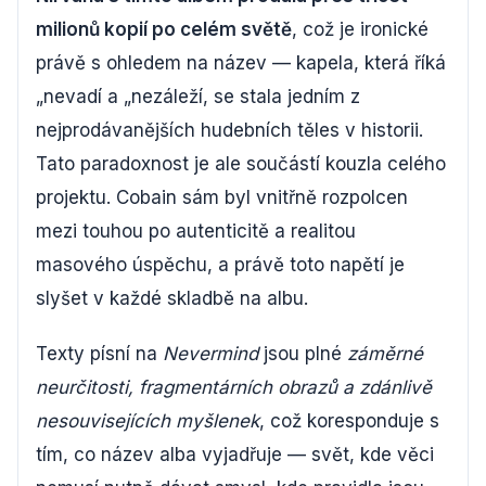
milionů kopií po celém světě
, což je ironické
právě s ohledem na název — kapela, která říká
„nevadí a „nezáleží, se stala jedním z
nejprodávanějších hudebních těles v historii.
Tato paradoxnost je ale součástí kouzla celého
projektu. Cobain sám byl vnitřně rozpolcen
mezi touhou po autenticitě a realitou
masového úspěchu, a právě toto napětí je
slyšet v každé skladbě na albu.
Texty písní na
Nevermind
jsou plné
záměrné
neurčitosti, fragmentárních obrazů a zdánlivě
nesouvisejících myšlenek
, což koresponduje s
tím, co název alba vyjadřuje — svět, kde věci