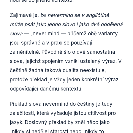
hodí se do jiného kontextu.
Zajímavé je, že
nevermind se v angličtině
může psát jako jedno slovo i jako dvě oddělená
slova
— „never mind — přičemž obě varianty
jsou správné a v praxi se používají
zaměnitelně. Původně šlo o dvě samostatná
slova, jejichž spojením vznikl ustálený výraz. V
češtině žádná taková dualita neexistuje,
protože překlad je vždy jeden konkrétní výraz
odpovídající danému kontextu.
Překlad slova nevermind do češtiny je tedy
záležitostí, která vyžaduje jistou citlivost pro
jazyk. Doslovný překlad by zněl něco jako
„nikdy si nedělej starosti nebo „nikdy to