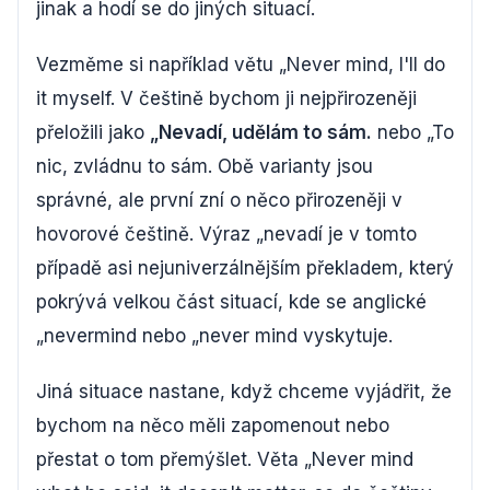
jinak a hodí se do jiných situací.
Vezměme si například větu „Never mind, I'll do
it myself. V češtině bychom ji nejpřirozeněji
přeložili jako
„Nevadí, udělám to sám.
nebo „To
nic, zvládnu to sám. Obě varianty jsou
správné, ale první zní o něco přirozeněji v
hovorové češtině. Výraz „nevadí je v tomto
případě asi nejuniverzálnějším překladem, který
pokrývá velkou část situací, kde se anglické
„nevermind nebo „never mind vyskytuje.
Jiná situace nastane, když chceme vyjádřit, že
bychom na něco měli zapomenout nebo
přestat o tom přemýšlet. Věta „Never mind