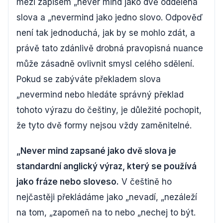
mezi zápisem „never mind jako dvě oddělená
slova a „nevermind jako jedno slovo. Odpověď
není tak jednoduchá, jak by se mohlo zdát, a
právě tato zdánlivě drobná pravopisná nuance
může zásadně ovlivnit smysl celého sdělení.
Pokud se zabýváte překladem slova
„nevermind nebo hledáte správný překlad
tohoto výrazu do češtiny, je důležité pochopit,
že tyto dvě formy nejsou vždy zaměnitelné.
„Never mind zapsané jako dvě slova je
standardní anglický výraz, který se používá
jako fráze nebo sloveso.
V češtině ho
nejčastěji překládáme jako „nevadí, „nezáleží
na tom, „zapomeň na to nebo „nechej to být.