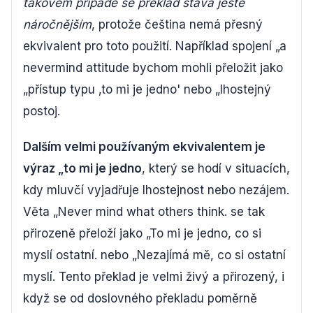
takovém případě se překlad stává ještě
náročnějším
, protože čeština nemá přesný
ekvivalent pro toto použití. Například spojení „a
nevermind attitude bychom mohli přeložit jako
„přístup typu ‚to mi je jedno' nebo „lhostejný
postoj.
Dalším velmi používaným ekvivalentem je
výraz „to mi je jedno
, který se hodí v situacích,
kdy mluvčí vyjadřuje lhostejnost nebo nezájem.
Věta „Never mind what others think. se tak
přirozeně přeloží jako „To mi je jedno, co si
myslí ostatní. nebo „Nezajímá mě, co si ostatní
myslí. Tento překlad je velmi živý a přirozený, i
když se od doslovného překladu poměrně