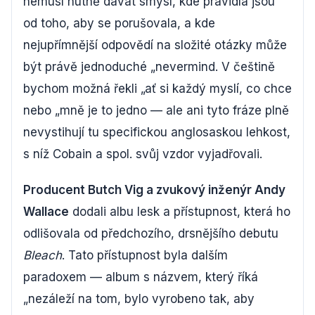
nemusí nutně dávat smysl, kde pravidla jsou
od toho, aby se porušovala, a kde
nejupřímnější odpovědí na složité otázky může
být právě jednoduché „nevermind. V češtině
bychom možná řekli „ať si každý myslí, co chce
nebo „mně je to jedno — ale ani tyto fráze plně
nevystihují tu specifickou anglosaskou lehkost,
s níž Cobain a spol. svůj vzdor vyjadřovali.
Producent Butch Vig a zvukový inženýr Andy
Wallace
dodali albu lesk a přístupnost, která ho
odlišovala od předchozího, drsnějšího debutu
Bleach
. Tato přístupnost byla dalším
paradoxem — album s názvem, který říká
„nezáleží na tom, bylo vyrobeno tak, aby