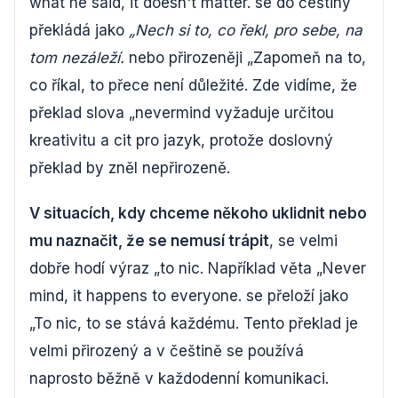
what he said, it doesn't matter. se do češtiny
překládá jako
„Nech si to, co řekl, pro sebe, na
tom nezáleží.
nebo přirozeněji „Zapomeň na to,
co říkal, to přece není důležité. Zde vidíme, že
překlad slova „nevermind vyžaduje určitou
kreativitu a cit pro jazyk, protože doslovný
překlad by zněl nepřirozeně.
V situacích, kdy chceme někoho uklidnit nebo
mu naznačit, že se nemusí trápit
, se velmi
dobře hodí výraz „to nic. Například věta „Never
mind, it happens to everyone. se přeloží jako
„To nic, to se stává každému. Tento překlad je
velmi přirozený a v češtině se používá
naprosto běžně v každodenní komunikaci.