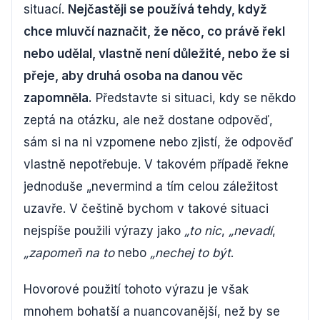
situací.
Nejčastěji se používá tehdy, když
chce mluvčí naznačit, že něco, co právě řekl
nebo udělal, vlastně není důležité, nebo že si
přeje, aby druhá osoba na danou věc
zapomněla.
Představte si situaci, kdy se někdo
zeptá na otázku, ale než dostane odpověď,
sám si na ni vzpomene nebo zjistí, že odpověď
vlastně nepotřebuje. V takovém případě řekne
jednoduše „nevermind a tím celou záležitost
uzavře. V češtině bychom v takové situaci
nejspíše použili výrazy jako
„to nic
,
„nevadí
,
„zapomeň na to
nebo
„nechej to být
.
Hovorové použití tohoto výrazu je však
mnohem bohatší a nuancovanější, než by se