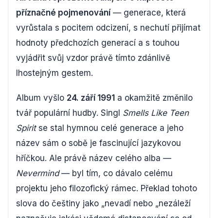
příznačné pojmenování
— generace, která
vyrůstala s pocitem odcizení, s nechutí přijímat
hodnoty předchozích generací a s touhou
vyjádřit svůj vzdor právě tímto zdánlivě
lhostejným gestem.
Album vyšlo
24. září 1991
a okamžitě změnilo
tvář populární hudby. Singl
Smells Like Teen
Spirit
se stal hymnou celé generace a jeho
název sám o sobě je fascinující jazykovou
hříčkou. Ale právě název celého alba —
Nevermind
— byl tím, co dávalo celému
projektu jeho filozofický rámec. Překlad tohoto
slova do češtiny jako „nevadí nebo „nezáleží