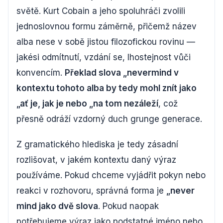
světě. Kurt Cobain a jeho spoluhráči zvolili
jednoslovnou formu záměrně, přičemž název
alba nese v sobě jistou filozofickou rovinu —
jakési odmítnutí, vzdání se, lhostejnost vůči
konvencím.
Překlad slova „nevermind v
kontextu tohoto alba by tedy mohl znít jako
„ať je, jak je nebo „na tom nezáleží
, což
přesně odráží vzdorný duch grunge generace.
Z gramatického hlediska je tedy zásadní
rozlišovat, v jakém kontextu daný výraz
používáme. Pokud chceme vyjádřit pokyn nebo
reakci v rozhovoru, správná forma je
„never
mind jako dvě slova
. Pokud naopak
potřebujeme výraz jako podstatné jméno nebo