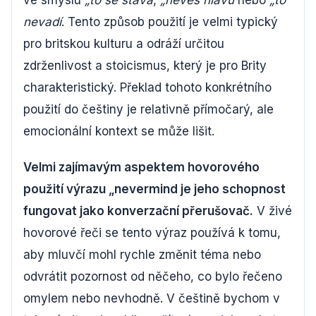
ve smyslu
„to se stává
,
„nevěš hlavu
nebo
„to
nevadí
. Tento způsob použití je velmi typický
pro britskou kulturu a odráží určitou
zdrženlivost a stoicismus, který je pro Brity
charakteristický. Překlad tohoto konkrétního
použití do češtiny je relativně přímočarý, ale
emocionální kontext se může lišit.
Velmi zajímavým aspektem hovorového
použití výrazu „nevermind je jeho schopnost
fungovat jako konverzační přerušovač.
V živé
hovorové řeči se tento výraz používá k tomu,
aby mluvčí mohl rychle změnit téma nebo
odvrátit pozornost od něčeho, co bylo řečeno
omylem nebo nevhodně. V češtině bychom v