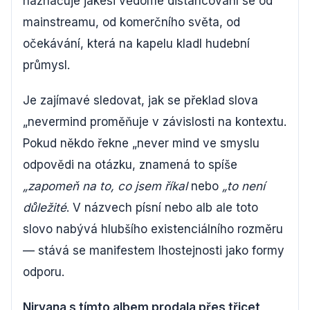
naznačuje jakési vědomé distancování se od
mainstreamu, od komerčního světa, od
očekávání, která na kapelu kladl hudební
průmysl.
Je zajímavé sledovat, jak se překlad slova
„nevermind proměňuje v závislosti na kontextu.
Pokud někdo řekne „never mind ve smyslu
odpovědi na otázku, znamená to spíše
„zapomeň na to, co jsem říkal
nebo
„to není
důležité
. V názvech písní nebo alb ale toto
slovo nabývá hlubšího existenciálního rozměru
— stává se manifestem lhostejnosti jako formy
odporu.
Nirvana s tímto albem prodala přes třicet