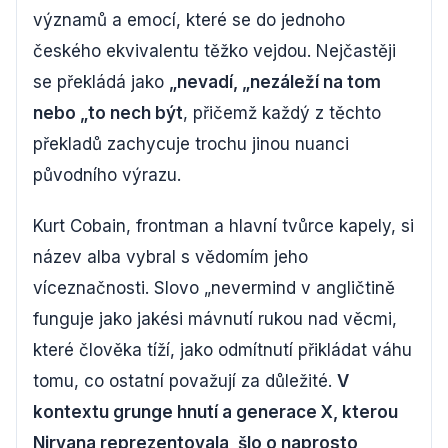
významů a emocí, které se do jednoho
českého ekvivalentu těžko vejdou. Nejčastěji
se překládá jako
„nevadí, „nezáleží na tom
nebo „to nech být
, přičemž každý z těchto
překladů zachycuje trochu jinou nuanci
původního výrazu.
Kurt Cobain, frontman a hlavní tvůrce kapely, si
název alba vybral s vědomím jeho
víceznačnosti. Slovo „nevermind v angličtině
funguje jako jakési mávnutí rukou nad věcmi,
které člověka tíží, jako odmítnutí přikládat váhu
tomu, co ostatní považují za důležité.
V
kontextu grunge hnutí a generace X, kterou
Nirvana reprezentovala, šlo o naprosto