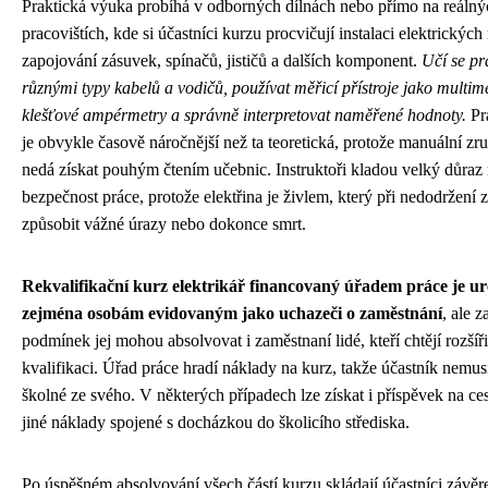
Praktická výuka probíhá v odborných dílnách nebo přímo na reálný
pracovištích, kde si účastníci kurzu procvičují instalaci elektrických
zapojování zásuvek, spínačů, jističů a dalších komponent.
Učí se pr
různými typy kabelů a vodičů, používat měřicí přístroje jako multim
klešťové ampérmetry a správně interpretovat naměřené hodnoty.
Pra
je obvykle časově náročnější než ta teoretická, protože manuální zru
nedá získat pouhým čtením učebnic. Instruktoři kladou velký důraz
bezpečnost práce, protože elektřina je živlem, který při nedodržení
způsobit vážné úrazy nebo dokonce smrt.
Rekvalifikační kurz elektrikář financovaný úřadem práce je u
zejména osobám evidovaným jako uchazeči o zaměstnání
, ale z
podmínek jej mohou absolvovat i zaměstnaní lidé, kteří chtějí rozšíř
kvalifikaci. Úřad práce hradí náklady na kurz, takže účastník nemusí
školné ze svého. V některých případech lze získat i příspěvek na c
jiné náklady spojené s docházkou do školicího střediska.
Po úspěšném absolvování všech částí kurzu skládají účastníci závě