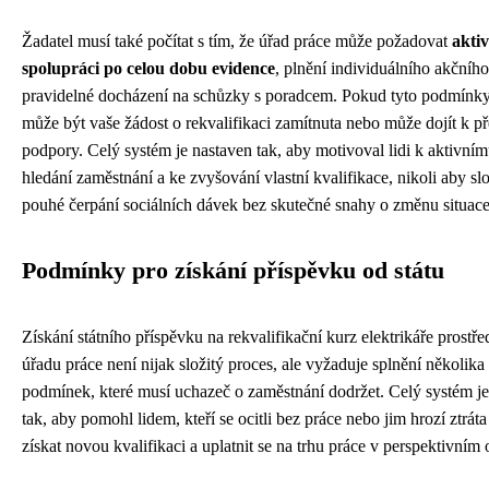
Žadatel musí také počítat s tím, že úřad práce může požadovat
aktiv
spolupráci po celou dobu evidence
, plnění individuálního akčního
pravidelné docházení na schůzky s poradcem. Pokud tyto podmínky 
může být vaše žádost o rekvalifikaci zamítnuta nebo může dojít k př
podpory. Celý systém je nastaven tak, aby motivoval lidi k aktivním
hledání zaměstnání a ke zvyšování vlastní kvalifikace, nikoli aby slo
pouhé čerpání sociálních dávek bez skutečné snahy o změnu situace
Podmínky pro získání příspěvku od státu
Získání státního příspěvku na rekvalifikační kurz elektrikáře prostř
úřadu práce není nijak složitý proces, ale vyžaduje splnění několika
podmínek, které musí uchazeč o zaměstnání dodržet. Celý systém je
tak, aby pomohl lidem, kteří se ocitli bez práce nebo jim hrozí ztrát
získat novou kvalifikaci a uplatnit se na trhu práce v perspektivním 