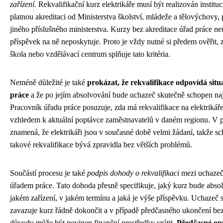
zařízení
. Rekvalifikační kurz elektrikáře musí být realizován instituc
platnou akreditaci od Ministerstva školství, mládeže a tělovýchovy,
jiného příslušného ministerstva. Kurzy bez akreditace úřad práce n
příspěvek na ně neposkytuje. Proto je vždy nutné si předem ověřit,
škola nebo vzdělávací centrum splňuje tato kritéria.
Neméně důležité je také
prokázat, že rekvalifikace odpovídá situ
práce
a že po jejím absolvování bude uchazeč skutečně schopen nají
Pracovník úřadu práce posuzuje, zda má rekvalifikace na elektrikář
vzhledem k aktuální poptávce zaměstnavatelů v daném regionu. V p
znamená, že elektrikáři jsou v současné době velmi žádaní, takže sc
takové rekvalifikace bývá zpravidla bez větších problémů.
Součástí procesu je také
podpis dohody o rekvalifikaci
mezi uchaze
úřadem práce. Tato dohoda přesně specifikuje, jaký kurz bude abso
jakém zařízení, v jakém termínu a jaká je výše příspěvku. Uchazeč
zavazuje kurz řádně dokončit a v případě předčasného ukončení be
důvodu může být povinen finanční prostředky vrátit.
Předčasné op