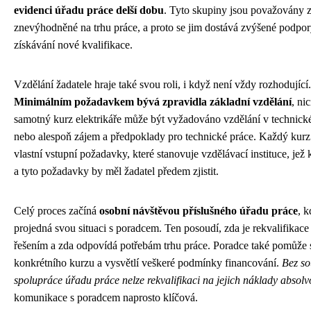
evidenci úřadu práce delší dobu
. Tyto skupiny jsou považovány 
znevýhodněné na trhu práce, a proto se jim dostává zvýšené podpor
získávání nové kvalifikace.
Vzdělání žadatele hraje také svou roli, i když není vždy rozhodující.
Minimálním požadavkem bývá zpravidla základní vzdělání
, ni
samotný kurz elektrikáře může být vyžadováno vzdělání v technic
nebo alespoň zájem a předpoklady pro technické práce. Každý kur
vlastní vstupní požadavky, které stanovuje vzdělávací instituce, jež 
a tyto požadavky by měl žadatel předem zjistit.
Celý proces začíná
osobní návštěvou příslušného úřadu práce
, 
projedná svou situaci s poradcem. Ten posoudí, zda je rekvalifika
řešením a zda odpovídá potřebám trhu práce. Poradce také pomůže
konkrétního kurzu a vysvětlí veškeré podmínky financování.
Bez so
spolupráce úřadu práce nelze rekvalifikaci na jejich náklady absolv
komunikace s poradcem naprosto klíčová.