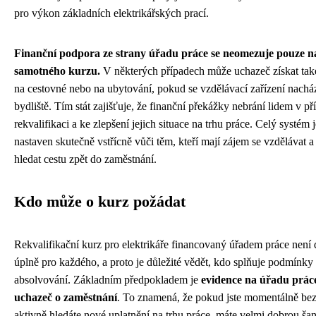
pro výkon základních elektrikářských prací.
Finanční podpora ze strany úřadu práce se neomezuje pouze 
samotného kurzu.
V některých případech může uchazeč získat tak
na cestovné nebo na ubytování, pokud se vzdělávací zařízení nachá
bydliště. Tím stát zajišťuje, že finanční překážky nebrání lidem v př
rekvalifikaci a ke zlepšení jejich situace na trhu práce. Celý systém j
nastaven skutečně vstřícně vůči těm, kteří mají zájem se vzdělávat a
hledat cestu zpět do zaměstnání.
Kdo může o kurz požádat
Rekvalifikační kurz pro elektrikáře financovaný úřadem práce není
úplně pro každého, a proto je důležité vědět, kdo splňuje podmínky
absolvování. Základním předpokladem je
evidence na úřadu prác
uchazeč o zaměstnání
. To znamená, že pokud jste momentálně bez
aktivně hledáte nové uplatnění na trhu práce, máte velmi dobrou šan