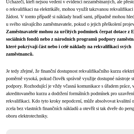
Uchazeči, kteří nejsou vedeni v evidenci nezaměstnaných, ale přest
o rekvalifikaci na elektrikáře, mohou využít takzvanou rekvalifikaci 
žádost. V tomto případě si náklady hradí sami, případně mohou hle
u svého stávajícího zaměstnavatele, pokud o jejich přeškolení proje
Zaměstnavatelé mohou za určitých podmínek čerpat dotace z 
sociálních fondů nebo z národních programů podpory zaměstna
které pokrývají část nebo i celé náklady na rekvalifikaci svých
zaměstnanců.
Je tedy zřejmé, že finanční dostupnost rekvalifikačního kurzu elektri
poměrně vysoká, pokud člověk správně využije dostupné nástroje st
podpory. Rozhodující je vždy včasná komunikace s úřadem práce, 
akreditovaného kurzu a dodržení formálních podmínek pro uzavřen
rekvalifikaci. Kdo tyto kroky nepodcení, může absolvovat kvalitní
zcela bez vlastních finančních nákladů a otevřít si tak dveře do pers
oboru elektrotechniky.