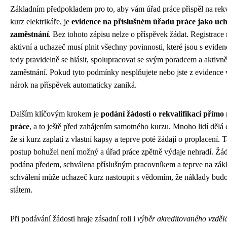
Základním předpokladem pro to, aby vám úřad práce přispěl na rekv
kurz elektrikáře, je
evidence na příslušném úřadu práce jako uch
zaměstnání
. Bez tohoto zápisu nelze o příspěvek žádat. Registrace
aktivní a uchazeč musí plnit všechny povinnosti, které jsou s eviden
tedy pravidelně se hlásit, spolupracovat se svým poradcem a aktivn
zaměstnání. Pokud tyto podmínky nesplňujete nebo jste z evidence 
nárok na příspěvek automaticky zaniká.
Dalším klíčovým krokem je
podání žádosti o rekvalifikaci přímo
práce
, a to ještě před zahájením samotného kurzu. Mnoho lidí dělá
že si kurz zaplatí z vlastní kapsy a teprve poté žádají o proplacení.
postup bohužel není možný a úřad práce zpětně výdaje nehradí. Žád
podána předem, schválena příslušným pracovníkem a teprve na zák
schválení může uchazeč kurz nastoupit s vědomím, že náklady bud
státem.
Při podávání žádosti hraje zásadní roli i
výběr akreditovaného vzděl