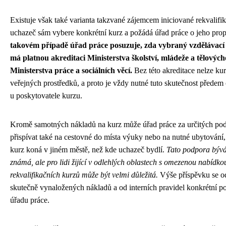
Existuje však také varianta takzvané zájemcem iniciované rekvalifik
uchazeč sám vybere konkrétní kurz a požádá úřad práce o jeho prop
takovém případě úřad práce posuzuje, zda vybraný vzdělávac
má platnou akreditaci Ministerstva školství, mládeže a tělovýc
Ministerstva práce a sociálních věcí.
Bez této akreditace nelze kur
veřejných prostředků, a proto je vždy nutné tuto skutečnost předem 
u poskytovatele kurzu.
Kromě samotných nákladů na kurz může úřad práce za určitých po
přispívat také na cestovné do místa výuky nebo na nutné ubytování
kurz koná v jiném městě, než kde uchazeč bydlí.
Tato podpora bývá
známá, ale pro lidi žijící v odlehlých oblastech s omezenou nabídko
rekvalifikačních kurzů může být velmi důležitá.
Výše příspěvku se od
skutečně vynaložených nákladů a od interních pravidel konkrétní 
úřadu práce.