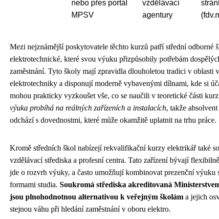
nebo přes portál
vzdělávací
strá
MPSV
agentury
(fdv.
Mezi nejznámější poskytovatele těchto kurzů patří střední odborné 
elektrotechnické, které svou výuku přizpůsobily potřebám dospělý
zaměstnání. Tyto školy mají zpravidla dlouholetou tradici v oblasti
elektrotechniky a disponují moderně vybavenými dílnami, kde si úča
mohou prakticky vyzkoušet vše, co se naučili v teoretické části kur
výuka probíhá na reálných zařízeních a instalacích
, takže absolvent
odchází s dovednostmi, které může okamžitě uplatnit na trhu práce.
Kromě středních škol nabízejí rekvalifikační kurzy elektrikář také 
vzdělávací střediska a profesní centra. Tato zařízení bývají flexibiln
jde o rozvrh výuky, a často umožňují kombinovat prezenční výuku s
formami studia.
Soukromá střediska akreditovaná Ministerstvem
jsou plnohodnotnou alternativou k veřejným školám
a jejich os
stejnou váhu při hledání zaměstnání v oboru elektro.