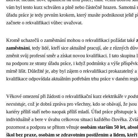
vám byl tento kurz schválen a plně nebo částečně hrazen. Samotná r
úřadu práce je tedy prvním krokem, který musíte podniknout ještě p
začnete o rekvalifikaci vůbec uvažovat.
Kromě uchazečů o zaměstnání mohou o rekvalifikaci požádat také
zaměstnání
, tedy lidé, kteří sice aktuálně pracují, ale z různých dů
změnit svůj profesní směr a získat novou kvalifikaci. I tato skupina 
na podporu ze strany úřadu práce, i když podmínky a výše příspěv
mírně lišit. Důležité je, aby byl zájem o rekvalifikaci prokazatelný 
kvalifikace odpovídala aktuálním potřebám trhu práce v daném regi
Věkové omezení při žádosti o rekvalifikační kurz elektrikáře
v pods
neexistuje
, což je dobrá zpráva pro všechny, kdo se obávají, že jso
kariéry příliš staří nebo naopak příliš mladí. Úřad práce přistupuje 
individuálně a bere v úvahu celkovou situaci každého člověka. Zvlá
pozornost a podpora se přitom věnuje
osobám starším 50 let, abs
škol bez praxe, osobám se zdravotním postižením a lidem, kteří