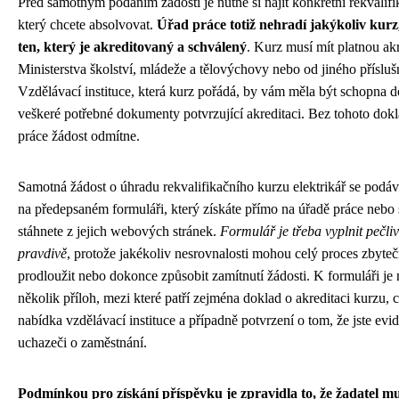
Před samotným podáním žádosti je nutné si najít konkrétní rekvalifi
který chcete absolvovat.
Úřad práce totiž nehradí jakýkoliv kurz
ten, který je akreditovaný a schválený
. Kurz musí mít platnou akr
Ministerstva školství, mládeže a tělovýchovy nebo od jiného příslu
Vzdělávací instituce, která kurz pořádá, by vám měla být schopna d
veškeré potřebné dokumenty potvrzující akreditaci. Bez tohoto dok
práce žádost odmítne.
Samotná žádost o úhradu rekvalifikačního kurzu elektrikář se podá
na předepsaném formuláři, který získáte přímo na úřadě práce nebo 
stáhnete z jejich webových stránek.
Formulář je třeba vyplnit pečli
pravdivě
, protože jakékoliv nesrovnalosti mohou celý proces zbyte
prodloužit nebo dokonce způsobit zamítnutí žádosti. K formuláři je n
několik příloh, mezi které patří zejména doklad o akreditaci kurzu,
nabídka vzdělávací instituce a případně potvrzení o tom, že jste evi
uchazeči o zaměstnání.
Podmínkou pro získání příspěvku je zpravidla to, že žadatel mu