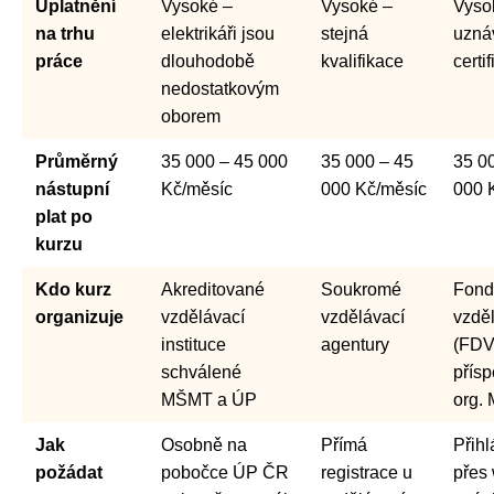
Uplatnění
Vysoké –
Vysoké –
Vyso
na trhu
elektrikáři jsou
stejná
uzná
práce
dlouhodobě
kvalifikace
certi
nedostatkovým
oborem
Průměrný
35 000 – 45 000
35 000 – 45
35 0
nástupní
Kč/měsíc
000 Kč/měsíc
000 
plat po
kurzu
Kdo kurz
Akreditované
Soukromé
Fond
organizuje
vzdělávací
vzdělávací
vzdě
instituce
agentury
(FDV
schválené
přís
MŠMT a ÚP
org.
Jak
Osobně na
Přímá
Přihl
požádat
pobočce ÚP ČR
registrace u
přes