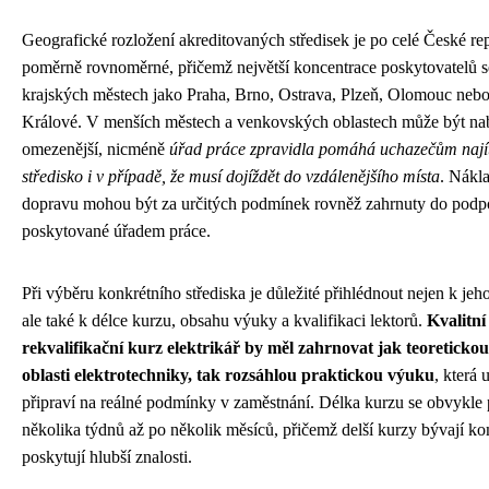
Geografické rozložení akreditovaných středisek je po celé České re
poměrně rovnoměrné, přičemž největší koncentrace poskytovatelů s
krajských městech jako Praha, Brno, Ostrava, Plzeň, Olomouc neb
Králové. V menších městech a venkovských oblastech může být na
omezenější, nicméně
úřad práce zpravidla pomáhá uchazečům nají
středisko i v případě, že musí dojíždět do vzdálenějšího místa
. Nákl
dopravu mohou být za určitých podmínek rovněž zahrnuty do podp
poskytované úřadem práce.
Při výběru konkrétního střediska je důležité přihlédnout nejen k jeho
ale také k délce kurzu, obsahu výuky a kvalifikaci lektorů.
Kvalitní
rekvalifikační kurz elektrikář by měl zahrnovat jak teoreticko
oblasti elektrotechniky, tak rozsáhlou praktickou výuku
, která
připraví na reálné podmínky v zaměstnání. Délka kurzu se obvykle
několika týdnů až po několik měsíců, přičemž delší kurzy bývají ko
poskytují hlubší znalosti.