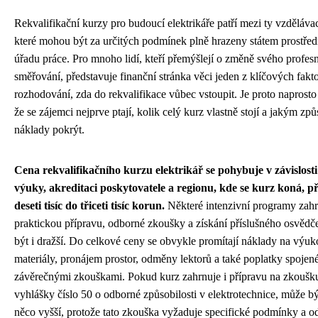
Rekvalifikační kurzy pro budoucí elektrikáře patří mezi ty vzděláva
které mohou být za určitých podmínek plně hrazeny státem prostřed
úřadu práce. Pro mnoho lidí, kteří přemýšlejí o změně svého profes
směřování, představuje finanční stránka věci jeden z klíčových fakto
rozhodování, zda do rekvalifikace vůbec vstoupit. Je proto naprosto
že se zájemci nejprve ptají, kolik celý kurz vlastně stojí a jakým zp
náklady pokrýt.
Cena rekvalifikačního kurzu elektrikář se pohybuje v závislost
výuky, akreditaci poskytovatele a regionu, kde se kurz koná, př
deseti tisíc do třiceti tisíc korun.
Některé intenzivní programy zahr
praktickou přípravu, odborné zkoušky a získání příslušného osvěd
být i dražší. Do celkové ceny se obvykle promítají náklady na výu
materiály, pronájem prostor, odměny lektorů a také poplatky spojené
závěrečnými zkouškami. Pokud kurz zahrnuje i přípravu na zkoušk
vyhlášky číslo 50 o odborné způsobilosti v elektrotechnice, může bý
něco vyšší, protože tato zkouška vyžaduje specifické podmínky a o