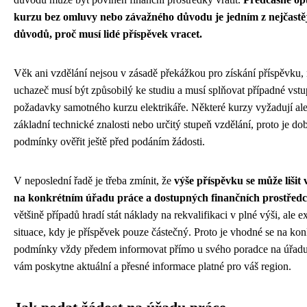
kurzu bez omluvy nebo závažného důvodu je jedním z nejčastě
důvodů, proč musí lidé příspěvek vracet.
Věk ani vzdělání nejsou v zásadě překážkou pro získání příspěvku,
uchazeč musí být způsobilý ke studiu a musí splňovat případné vstu
požadavky samotného kurzu elektrikáře. Některé kurzy vyžadují al
základní technické znalosti nebo určitý stupeň vzdělání, proto je dob
podmínky ověřit ještě před podáním žádosti.
V neposlední řadě je třeba zmínit, že
výše příspěvku se může lišit v
na konkrétním úřadu práce a dostupných finančních prostředc
většině případů hradí stát náklady na rekvalifikaci v plné výši, ale ex
situace, kdy je příspěvek pouze částečný. Proto je vhodné se na kon
podmínky vždy předem informovat přímo u svého poradce na úřadu 
vám poskytne aktuální a přesné informace platné pro váš region.