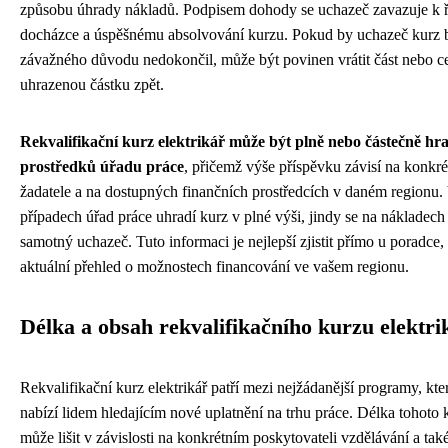
způsobu úhrady nákladů. Podpisem dohody se uchazeč zavazuje k 
docházce a úspěšnému absolvování kurzu. Pokud by uchazeč kurz 
závažného důvodu nedokončil, může být povinen vrátit část nebo c
uhrazenou částku zpět.
Rekvalifikační kurz elektrikář může být plně nebo částečně hr
prostředků úřadu práce
, přičemž výše příspěvku závisí na konkrét
žadatele a na dostupných finančních prostředcích v daném regionu.
případech úřad práce uhradí kurz v plné výši, jindy se na nákladech 
samotný uchazeč. Tuto informaci je nejlepší zjistit přímo u poradce,
aktuální přehled o možnostech financování ve vašem regionu.
Délka a obsah rekvalifikačního kurzu elektri
Rekvalifikační kurz elektrikář patří mezi nejžádanější programy, kte
nabízí lidem hledajícím nové uplatnění na trhu práce. Délka tohoto 
může lišit v závislosti na konkrétním poskytovateli vzdělávání a tak