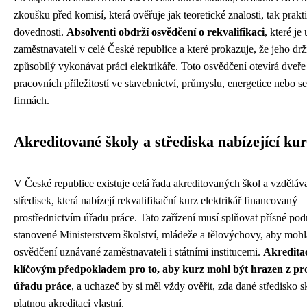
zkoušku před komisí, která ověřuje jak teoretické znalosti, tak prakt
dovednosti.
Absolventi obdrží osvědčení o rekvalifikaci
, které j
zaměstnavateli v celé České republice a které prokazuje, že jeho drži
způsobilý vykonávat práci elektrikáře. Toto osvědčení otevírá dveře
pracovních příležitostí ve stavebnictví, průmyslu, energetice nebo s
firmách.
Akreditované školy a střediska nabízející ku
V České republice existuje celá řada akreditovaných škol a vzděláv
středisek, která nabízejí rekvalifikační kurz elektrikář financovaný
prostřednictvím úřadu práce. Tato zařízení musí splňovat přísné po
stanovené Ministerstvem školství, mládeže a tělovýchovy, aby moh
osvědčení uznávané zaměstnavateli i státními institucemi.
Akreditac
klíčovým předpokladem pro to, aby kurz mohl být hrazen z pr
úřadu práce
, a uchazeč by si měl vždy ověřit, zda dané středisko 
platnou akreditaci vlastní.