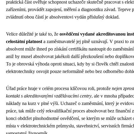
praktická část ověřuje schopnost uchazeče skutečně pracovat s elek
zařízeními, provádět zapojení, měření a diagnostiku závad. Teprve
zvládnutí obou částí je absolventovi vydán příslušný doklad.
Velice důležité je také to, že
osvědčení vydané akreditovanou inst
celostátní platnost
a zaměstnavatelé jej plně uznávají. V praxi to 
absolvent může ihned po získání certifikátu nastoupit do zaměstnání
aniž by musel absolvovat jakékoli další přezkoušení nebo doplňkov
To je obrovská výhoda oproti situaci, kdy by si člověk chtěl znalosti
elektrotechniky osvojit pouze neformálně nebo bez odborného dohl
Úřad práce hraje v celém procesu klíčovou roli, protože
nejen zpros
kontakt s akreditovanými vzdělávacími centry
, ale v mnoha případec
náklady na kurz v plné výši. Uchazeč o zaměstnání, který je evidov
práce, tak může celý rekvalifikační proces absolvovat bez finanční z
konci obdržet plnohodnotné osvědčení, se kterým se může ucházet 
místa v elektrotechnickém průmyslu, stavebnictví, servisních firmá
samostatný živnostník.