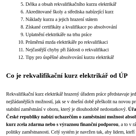
Délka a obsah rekvalifikačního kurzu elektrikář
Akreditované školy a střediska nabízející kurz
Náklady kurzu a jejich hrazení státem
Získané certifikáty a kvalifikace po absolvování
Uplatnění elektrikáře na trhu práce
Průměrná mzda elektrikáře po rekvalifikaci
Nejčastější chyby při žádosti o rekvalifikaci
Tipy pro úspěšné absolvování kurzu elektrikář
Co je rekvalifikační kurz elektrikář od ÚP
Rekvalifikační kurz elektrikář hrazený úřadem práce představuje je
nejžádanějších možností, jak se v dnešní době přeškolit na novou pro
stabilní zaměstnání v oboru, který je dlouhodobě nedostatkový.
Úřa
České republiky nabízí uchazečům o zaměstnání možnost absol
kurz zcela zdarma nebo s výraznou finanční podporou
, a to v 
politiky zaměstnanosti. Celý systém je navržen tak, aby lidem, kteří