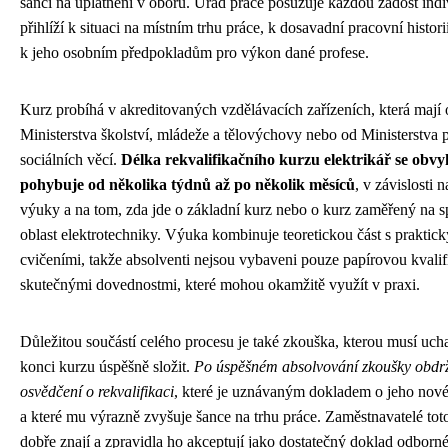
šanci na uplatnění v oboru. Úřad práce posuzuje každou žádost indi
přihlíží k situaci na místním trhu práce, k dosavadní pracovní histori
k jeho osobním předpokladům pro výkon dané profese.
Kurz probíhá v akreditovaných vzdělávacích zařízeních, která mají
Ministerstva školství, mládeže a tělovýchovy nebo od Ministerstva 
sociálních věcí.
Délka rekvalifikačního kurzu elektrikář se obvy
pohybuje od několika týdnů až po několik měsíců
, v závislosti 
výuky a na tom, zda jde o základní kurz nebo o kurz zaměřený na sp
oblast elektrotechniky. Výuka kombinuje teoretickou část s praktic
cvičeními, takže absolventi nejsou vybaveni pouze papírovou kvalifi
skutečnými dovednostmi, které mohou okamžitě využít v praxi.
Důležitou součástí celého procesu je také zkouška, kterou musí uch
konci kurzu úspěšně složit.
Po úspěšném absolvování zkoušky obdrž
osvědčení o rekvalifikaci
, které je uznávaným dokladem o jeho nové 
a které mu výrazně zvyšuje šance na trhu práce. Zaměstnavatelé tot
dobře znají a zpravidla ho akceptují jako dostatečný doklad odborné