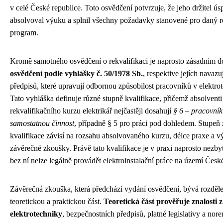
v celé České republice. Toto osvědčení potvrzuje, že jeho držitel ús
absolvoval výuku a splnil všechny požadavky stanovené pro daný re
program.
Kromě samotného osvědčení o rekvalifikaci je naprosto zásadním
osvědčení podle vyhlášky č. 50/1978 Sb.
, respektive jejích navazu
předpisů, které upravují odbornou způsobilost pracovníků v elektrot
Tato vyhláška definuje různé stupně kvalifikace, přičemž absolventi
rekvalifikačního kurzu elektrikář nejčastěji dosahují
§ 6 – pracovník
samostatnou činnost
, případně § 5 pro práci pod dohledem. Stupeň 
kvalifikace závisí na rozsahu absolvovaného kurzu, délce praxe a v
závěrečné zkoušky. Právě tato kvalifikace je v praxi naprosto nezby
bez ní nelze legálně provádět elektroinstalační práce na území Česk
Závěrečná zkouška, která předchází vydání osvědčení, bývá rozděl
teoretickou a praktickou část.
Teoretická část prověřuje znalosti z
elektrotechniky
, bezpečnostních předpisů, platné legislativy a nor