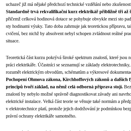
uchazeč již má nějaké předchozí technické vzdělání nebo zkušenost
Standardně trvá rekvalifikační kurz elektrikář přibližně tři až 
přičemž celková hodinová dotace se pohybuje obvykle mezi sto pade
sty hodinami výuky. Tato doba zahrnuje jak teoretickou přípravu, ta
cvičení, bez nichž by absolvent nebyl schopen zvládnout reálné pra
situace.
Teoretická část kurzu pokrývá široké spektrum znalostí, které jsou 
práci elektrikáře. Účastníci se seznamují se základy elektrotechniky,
rozumět elektrickým obvodům, schématům a výkresové dokumentac
Pochopení Ohmova zákona, Kirchhoffových zákonů a dalších f
principů tvoří základ, na němž celá odborná příprava stojí.
Bez
znalostí by nebylo možné správně diagnostikovat závady ani navrh
elektrické instalace. Velká část teorie se věnuje také normám a před
v elektrotechnice platí, protože jejich dodržování je podmínkou bez
právní ochrany elektrikáře samotného.