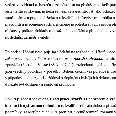
veden v evidenci uchazečů o zaměstnání
na příslušném úřadě prá
ještě nejste evidováni, je třeba se nejprve zaregistrovat jako uchazeč
zaměstnání a teprve poté žádat o rekvalifikaci. Registrace probíhá n
pracovišti a je poměrně rychlá, nicméně je potřeba si vzít s sebou pl
občanský průkaz, doklady o dosaženém vzdělání a případně potvrz
posledního zaměstnavatele.
Po podání žádosti nastupuje fáze čekání na rozhodnutí.
Úřad práce
zákona stanovenou lhůtu, ve které musí o žádosti rozhodnout
, a tat
zpravidla třicet dní. V praxi však může být rozhodnutí vydáno i dří
jsou všechny podklady v pořádku. Během čekání vás poradce může
s případnými dotazy nebo žádostí o doplnění chybějících dokumentů
důležité být dostupný a reagovat promptně.
Pokud je žádost schválena,
úřad práce uzavře s uchazečem a vzd
institucí trojstrannou dohodu o rekvalifikaci
. Tato dohoda přesn
podmínky, za kterých bude kurz probíhat, včetně termínů, rozsahu 