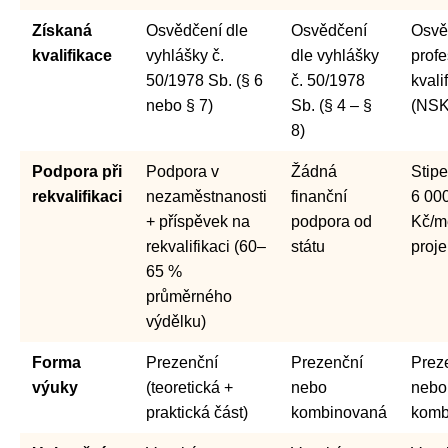
Získaná
Osvědčení dle
Osvědčení
Osvě
kvalifikace
vyhlášky č.
dle vyhlášky
profe
50/1978 Sb. (§ 6
č. 50/1978
kvali
nebo § 7)
Sb. (§ 4 – §
(NSK
8)
Podpora při
Podpora v
Žádná
Stip
rekvalifikaci
nezaměstnanosti
finanční
6 00
+ příspěvek na
podpora od
Kč/mě
rekvalifikaci (60–
státu
proje
65 %
průměrného
výdělku)
Forma
Prezenční
Prezenční
Prez
výuky
(teoretická +
nebo
nebo
praktická část)
kombinovaná
komb