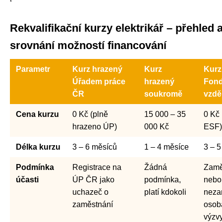
Rekvalifikační kurzy elektrikář – přehled 
srovnání možností financování
Parametr
Kurz hrazený
Kurz
Kurz
Úřadem práce
hrazený
Fond
ČR
soukromě
vzdě
Cena kurzu
0 Kč (plně
15 000 – 35
0 Kč 
hrazeno ÚP)
000 Kč
ESF)
Délka kurzu
3 – 6 měsíců
1 – 4 měsíce
3 – 
Podmínka
Registrace na
Žádná
Zamě
účasti
ÚP ČR jako
podmínka,
nebo
uchazeč o
platí kdokoli
neza
zaměstnání
osob
výzv