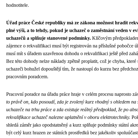
hodnotitele.
Úřad práce České republiky má ze zákona možnost hradit rekva
plné výši, a to tehdy, pokud je uchazeč o zaměstnání veden v ev
uchazečů a splňuje stanovené podmínky.
Klíčovým předpokladem
zájemce o rekvalifikaci musí být registrován na příslušné pobočce ú
musí mít s úřadem uzavřenou dohodu o rekvalifikaci ještě před zah
Bez této dohody nelze náklady zpětně proplatit, což je chyba, které 
uchazeči bohužel dopouštějí tím, že nastoupí do kurzu bez předcho
pracovním poradcem.
Pracovní poradce na úřadu práce hraje v celém procesu naprosto zás
to právě on, kdo posoudí, zda je zvolený kurz vhodný s ohledem na 
uchazeče na trhu práce a zda existuje reálný předpoklad, že po abs
rekvalifikace uchazeč nalezne uplatnění v oboru elektrotechniky.
Pok
shledá záměr jako opodstatněný a kurz splňuje podmínky státní akr
být celý kurz hrazen ze státních prostředků bez jakékoliv spoluúčast