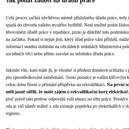
Jak podat žádost na úřadu práce
Celý proces začíná návštěvou místně příslušného úřadu práce, tedy 
spadá do obvodu vašeho trvalého bydliště. Není možné podat žádos
libovolném úřadě práce v republice, proto je důležité tuto podmínku
na začátku. Pokud si nejste jisti, který úřad práce vám přísluší, může
informaci snadno dohledat na oficiálních stránkách Ministerstva prá
sociálních věcí nebo přímo zavolat na infolinku úřadu práce.
Jakmile víte, kam máte jít, je vhodné si předem domluvit schůzku 
pro zprostředkování zaměstnání. Tento poradce je vaším klíčovým 
celou dobu řízení o přiznání příspěvku na rekvalifikaci.
Na první s
měli jasně sdělit, že máte zájem o rekvalifikační kurz elektrikář
proč právě tato profese odpovídá vaší situaci na trhu práce. Poradce
zda je váš záměr reálný a zda existuje poptávka po elektrikářích v 
regionu.