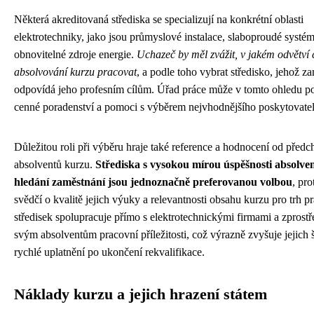
Některá akreditovaná střediska se specializují na konkrétní oblasti
elektrotechniky, jako jsou průmyslové instalace, slaboproudé systé
obnovitelné zdroje energie.
Uchazeč by měl zvážit, v jakém odvětví
absolvování kurzu pracovat
, a podle toho vybrat středisko, jehož z
odpovídá jeho profesním cílům. Úřad práce může v tomto ohledu p
cenné poradenství a pomoci s výběrem nejvhodnějšího poskytovatel
Důležitou roli při výběru hraje také reference a hodnocení od předc
absolventů kurzu.
Střediska s vysokou mírou úspěšnosti absolven
hledání zaměstnání jsou jednoznačně preferovanou volbou
, pro
svědčí o kvalitě jejich výuky a relevantnosti obsahu kurzu pro trh 
středisek spolupracuje přímo s elektrotechnickými firmami a zprost
svým absolventům pracovní příležitosti, což výrazně zvyšuje jejich 
rychlé uplatnění po ukončení rekvalifikace.
Náklady kurzu a jejich hrazení státem