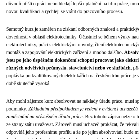
důvodů přišli o práci nebo hledají lepší uplatnění na trhu práce, umo
novou kvalifikaci a rychleji se vrátit do pracovního procesu.
Samotný kurz je zaměřen na získání odborných znalostí a praktický
dovedností v oblasti elektrotechniky. Účastníci se během výuky nau
elektrotechniky, práci s elektrickými obvody, čtení elektrotechnick
montáž a zapojování elektrických zařízení a mnoho dalšího.
Absolv
jsou po jeho úspěšném dokončení schopni pracovat jako elektri
různých odvětvích průmyslu, stavebnictví nebo ve službách
, př
poptávka po kvalifikovaných elektrikářích na českém trhu práce je 
době skutečně vysoká.
Aby mohl zájemce kurz absolvovat na náklady úřadu práce, musí spl
podmínky.
Základním předpokladem je vedení v evidenci uchazečů
zaměstnání na příslušném úřadu práce
. Bez tohoto zápisu nelze o 
ze strany státu uvažovat. Zároveň musí uchazeč prokázat, že rekvali
odpovídá jeho profesnímu profilu a že po jejím absolvování bude mí