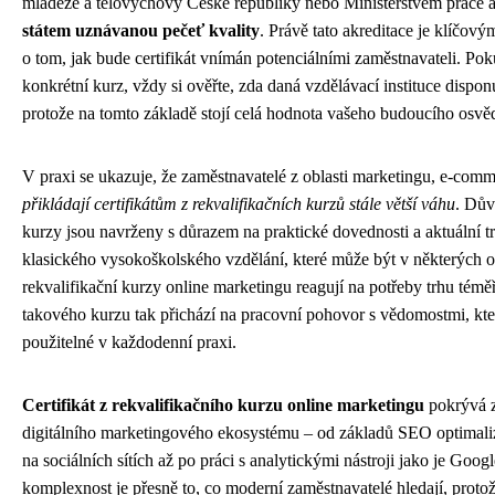
mládeže a tělovýchovy České republiky nebo Ministerstvem práce a 
státem uznávanou pečeť kvality
. Právě tato akreditace je klíčov
o tom, jak bude certifikát vnímán potenciálními zaměstnavateli. Pok
konkrétní kurz, vždy si ověřte, zda daná vzdělávací instituce disponu
protože na tomto základě stojí celá hodnota vašeho budoucího osvě
V praxi se ukazuje, že zaměstnavatelé z oblasti marketingu, e-comme
přikládají certifikátům z rekvalifikačních kurzů stále větší váhu
. Dův
kurzy jsou navrženy s důrazem na praktické dovednosti a aktuální t
klasického vysokoškolského vzdělání, které může být v některých o
rekvalifikační kurzy online marketingu reagují na potřeby trhu témě
takového kurzu tak přichází na pracovní pohovor s vědomostmi, kte
použitelné v každodenní praxi.
Certifikát z rekvalifikačního kurzu online marketingu
pokrývá zp
digitálního marketingového ekosystému – od základů SEO optimali
na sociálních sítích až po práci s analytickými nástroji jako je Goog
komplexnost je přesně to, co moderní zaměstnavatelé hledají, protož