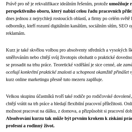
Právě pro ně je rekvalifikace ideálním řešením, protože
umožňuje r
perspektivního oboru, který nabízí celou řadu pracovních přílež
dnes jednou z nejrychleji rostoucích oblastí, a firmy po celém světě 
odborníky, kteří rozumí digitálním kanálům, sociálním sítím, SEO 
reklamám.
Kurz je také skvělou volbou pro absolventy středních a vysokých škol
směřováním nebo chtějí svůj životopis obohatit o praktické dovedno
se prosadit na trhu práce. Teoretické vzdělání je sice cenné, ale
zamě
oceňují konkrétní praktické znalosti a schopnost okamžitě přinášet 
kurz online marketingu přesně tuto mezeru zaplňuje.
Velkou skupinu účastníků tvoří také rodiče po rodičovské dovolené,
chtějí vrátit na trh práce a hledají flexibilní pracovní příležitosti. O
možnost pracovat na dálku, z domova, a přizpůsobit si pracovní do
Absolvování kurzu tak může být prvním krokem k získání prác
profesní a rodinný život.