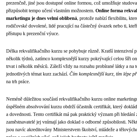
prezenčně, jiné jsou dostupné online formou, což umožňuje studov
přizpůsobit tempo učení vlastním možnostem.
Online forma rekval
marketingu je dnes velmi oblíbená
, protože nabízí flexibilitu, kt
rodičovské dovolené, lidé pracující na částečný úvazek nebo ti, kteř
přístupu k prezenční výuce.
Délka rekvalifikačního kurzu se pohybuje různě. Kratší intenzivní
několik týdnů, zatímco komplexnější kurzy pokrývající celou šíři 
trvat i několik měsíců. Záleží vždy na rozsahu probírané látky a na
jednotlivých témat kurz zachází.
Čím komplexnější kurz, tím lépe p
na trh práce.
Neméně důležitou součástí rekvalifikačního kurzu online marketingu 
úspěšném absolvování kurzu obdrží účastník certifikát, který doklád
a dovednosti. Tento certifikát má pak praktický význam při hledání
zaměstnavatelé jej vnímají jako doklad o odborné způsobilosti. Někt
jsou navíc akreditovány Ministerstvem školství, mládeže a tělovýc