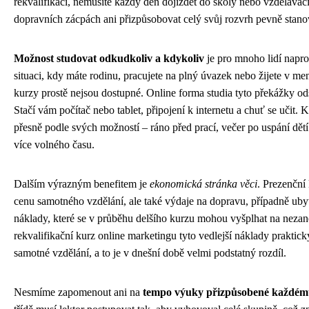
rekvalifikaci, nemusíte každý den dojíždět do školy nebo vzdělávacíh
dopravních zácpách ani přizpůsobovat celý svůj rozvrh pevně sta
Možnost studovat odkudkoliv a kdykoliv
je pro mnoho lidí napros
situaci, kdy máte rodinu, pracujete na plný úvazek nebo žijete v m
kurzy prostě nejsou dostupné. Online forma studia tyto překážky od
Stačí vám počítač nebo tablet, připojení k internetu a chuť se učit. K
přesně podle svých možností – ráno před prací, večer po uspání dět
více volného času.
Dalším výrazným benefitem je
ekonomická stránka věci
. Prezenční
cenu samotného vzdělání, ale také výdaje na dopravu, případně ubyt
náklady, které se v průběhu delšího kurzu mohou vyšplhat na nezan
rekvalifikační kurz online marketingu tyto vedlejší náklady praktick
samotné vzdělání, a to je v dnešní době velmi podstatný rozdíl.
Nesmíme zapomenout ani na
tempo výuky přizpůsobené každému