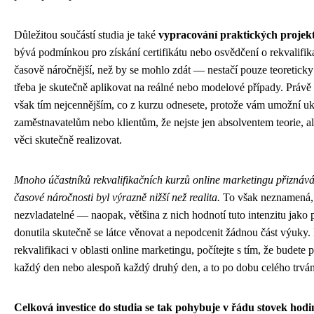
Důležitou součástí studia je také
vypracování praktických projekt
bývá podmínkou pro získání certifikátu nebo osvědčení o rekvalifikac
časově náročnější, než by se mohlo zdát — nestačí pouze teoreticky 
třeba je skutečně aplikovat na reálné nebo modelové případy. Právě t
však tím nejcennějším, co z kurzu odnesete, protože vám umožní u
zaměstnavatelům nebo klientům, že nejste jen absolventem teorie, a
věci skutečně realizovat.
Mnoho účastníků rekvalifikačních kurzů online marketingu přiznává
časové náročnosti byl výrazně nižší než realita.
To však neznamená, 
nezvladatelné — naopak, většina z nich hodnotí tuto intenzitu jako 
donutila skutečně se látce věnovat a nepodcenit žádnou část výuky.
rekvalifikaci v oblasti online marketingu, počítejte s tím, že budete
každý den nebo alespoň každý druhý den, a to po dobu celého trván
Celková investice do studia se tak pohybuje v řádu stovek hodi