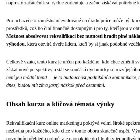
naprostý začátečník se rychle zorientuje a začne získávat potřebné
Pro uchazeče o zaměstnání evidované na úřadu práce může být kurz
prostředků, což ho činí finančně dostupným i pro ty, kteří jsou v ob
Možnost absolvovat rekvalifikaci bez nutnosti hradit plné nákl
výhodou
, která otevírá dveře lidem, kteří by si jinak podobné vzdě
Celkově vzato, tento kurz je určen pro každého, kdo chce změnit svů
získat nové perspektivy a stát se součástí dynamicky se rozvíjejícíh
není jen módní trend — je to budoucnost podnikání a komunikace, a 
dnes, budou mít zítra jasný náskok před ostatními.
Obsah kurzu a klíčová témata výuky
Rekvalifikační kurz online marketingu pokrývá velmi široké spektru
nezbytná pro každého, kdo chce v tomto oboru skutečně uspět. Výu
povrchním přehledu pojmů, ale naopak jde do hloubky jednotlivých d