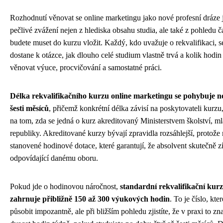
Rozhodnutí věnovat se online marketingu jako nové profesní dráze j
pečlivé zvážení nejen z hlediska obsahu studia, ale také z pohledu č
budete muset do kurzu vložit. Každý, kdo uvažuje o rekvalifikaci, s
dostane k otázce, jak dlouho celé studium vlastně trvá a kolik hodi
věnovat výuce, procvičování a samostatné práci.
Délka rekvalifikačního kurzu online marketingu se pohybuje nej
šesti měsíců
, přičemž konkrétní délka závisí na poskytovateli kurzu
na tom, zda se jedná o kurz akreditovaný Ministerstvem školství, 
republiky. Akreditované kurzy bývají zpravidla rozsáhlejší, protože
stanovené hodinové dotace, které garantují, že absolvent skutečně 
odpovídající danému oboru.
Pokud jde o hodinovou náročnost,
standardní rekvalifikační kur
zahrnuje přibližně 150 až 300 výukových hodin
. To je číslo, kt
působit impozantně, ale při bližším pohledu zjistíte, že v praxi to z