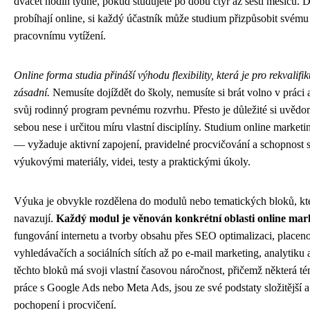
dvacet hodin týdně, pokud studujete po dobu čtyř až šesti měsíců. 
probíhají online, si každý účastník může studium přizpůsobit svému
pracovnímu vytížení.
Online forma studia přináší výhodu flexibility, která je pro rekvalifi
zásadní.
Nemusíte dojíždět do školy, nemusíte si brát volno v práci
svůj rodinný program pevnému rozvrhu. Přesto je důležité si uvědomit
sebou nese i určitou míru vlastní disciplíny. Studium online marketin
— vyžaduje aktivní zapojení, pravidelné procvičování a schopnost 
výukovými materiály, videi, testy a praktickými úkoly.
Výuka je obvykle rozdělena do modulů nebo tematických bloků, kte
navazují.
Každý modul je věnován konkrétní oblasti online mar
fungování internetu a tvorby obsahu přes SEO optimalizaci, placen
vyhledávačích a sociálních sítích až po e-mail marketing, analytiku 
těchto bloků má svoji vlastní časovou náročnost, přičemž některá té
práce s Google Ads nebo Meta Ads, jsou ze své podstaty složitější a
pochopení i procvičení.