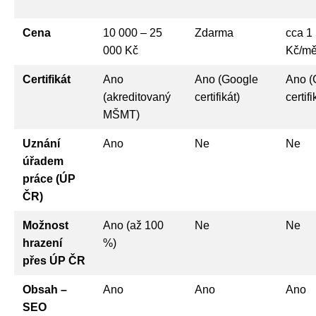
Cena
10 000 – 25
Zdarma
cca 1
000 Kč
Kč/mě
Certifikát
Ano
Ano (Google
Ano (
(akreditovaný
certifikát)
certifi
MŠMT)
Uznání
Ano
Ne
Ne
úřadem
práce (ÚP
ČR)
Možnost
Ano (až 100
Ne
Ne
hrazení
%)
přes ÚP ČR
Obsah –
Ano
Ano
Ano
SEO