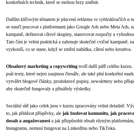
konkrétních technik, které se mohou brzy změnit.
Dalším klíčovým tématem je
placená reklama ve vyhledávačích a na
se naučí pracovat s platformami jako Google Ads nebo Meta Ads, n
kampaně, definovat cílové skupiny, stanovovat rozpočty a vyhodnoc
Tato část je velmi praktická a zahrnuje skutečné cvičné kampaně, na 
vyzkouší, co se stane, když se změní nabídka, cílení nebo kreativa.
Obsahový marketing a copywriting
tvoří další pilíř celého kurzu.
psát texty, které nejen zaujmou čtenáře, ale také plní konkrétní mark
vytvářet blogové články, produktové popisy, newslettery nebo příspě
aby skutečně fungovaly a přinášely výsledky.
Sociální sítě jako celek jsou v kurzu zpracovány velmi detailně. V
to, jak přidávat příspěvky, ale
jak budovat komunitu, jak pracovat
dosah a angažovanost
a jak přizpůsobit obsah různým platformám, 
Instagramu, nemusí fungovat na LinkedInu nebo TikToku.