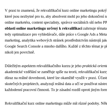
V praxi to znamená, že rekvalifikační kurz online marketingu pokrýv
které jsou nezbytné pro to, aby absolvent mohl po jeho dokončení na
online marketéra, content specialisty, správce sociálních sítí nebo P
oblasti online marketingu určený k rekvalifikaci
zahrnuje témata
tedy optimalizace pro vyhledávače, dále práce s Google Ads a Meta
marketing, analytika webových stránek prostřednictvím nástrojů ja
Google Search Console a mnoho dalšího. Každé z těchto témat je p
nikoli jen povrchně.
Důležitým aspektem rekvalifikačního kurzu je jeho
praktická orient
akademické vzdělání se zaměřuje spíše na teorii, rekvalifikační kur
důraz na reálné dovednosti, které lze okamžitě využít v praxi. Účast
skutečných projektech, analyzují reálná data a učí se používat nástroj
každodenní pracovní činnosti. To je zásadní rozdíl oproti jiným fo
Rekvalifikační kurz online marketingu může mít různé podoby. Někt