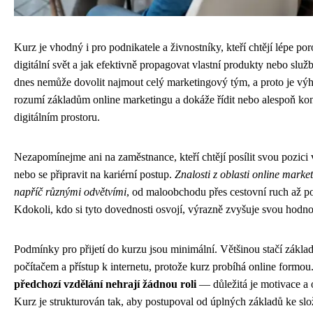
Kurz je vhodný i pro podnikatele a živnostníky, kteří chtějí lépe p
digitální svět a jak efektivně propagovat vlastní produkty nebo slu
dnes nemůže dovolit najmout celý marketingový tým, a proto je vý
rozumí základům online marketingu a dokáže řídit nebo alespoň kont
digitálním prostoru.
Nezapomínejme ani na zaměstnance, kteří chtějí posílit svou pozic
nebo se připravit na kariérní postup.
Znalosti z oblasti online marke
napříč různými odvětvími
, od maloobchodu přes cestovní ruch až po
Kdokoli, kdo si tyto dovednosti osvojí, výrazně zvyšuje svou hodno
Podmínky pro přijetí do kurzu jsou minimální. Většinou stačí základ
počítačem a přístup k internetu, protože kurz probíhá online formou
předchozí vzdělání nehrají žádnou roli
— důležitá je motivace a o
Kurz je strukturován tak, aby postupoval od úplných základů ke slož