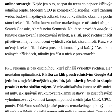
online strategie.
Nejde jen o to, nacpat do textu co nejvíce klíčový
odměnu přijde. Moderní SEO je komplexní disciplína, která zahrnuj
webu, budování zpětných odkazů, tvorbu kvalitního obsahu a poch
rámci rekvalifikačního kurzu online marketingu se účastníci učí pra
Search Console, Ahrefs nebo Semrush. Naučí se provádět
analýzu k
funguje crawlování a indexování stránek, a zjistí, proč rychlost na
přívětivost hrají v hodnocení vyhledávačů tak zásadní roli. Kurz v o
určený k rekvalifikaci dává prostor k tomu, aby si každý účastník mo
reálných příkladech, nikoliv jen číst o nich v prezentacích.
PPC reklama je pak disciplínou, která přináší výsledky rychleji, ale
neustálou optimalizaci.
Platba za klik prostřednictvím Google A
jedním z nejefektivnějších způsobů, jak oslovit přesně tu skupin
produkt nebo službu zájem.
V rekvalifikačním kurzu se účastníci 
od nuly, jak správně strukturovat reklamní sestavy, jak psát přesvědč
vyhodnocovat výkonnost kampaní pomocí metrik jako CTR, CPC,
poměr. Důležitou součástí je také práce s remarketingem, který umožň
již web navštívili, ale ještě neprovedli požadovanou akci. Tato znalo