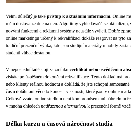
Velmi důležitý je také
přístup k aktuálním informacím
. Online ma
mění doslova ze dne na den. Algoritmy vyhledávačů se aktualizují, so
novými funkcemi a reklamní systémy neustále vyvíjejí. Dobře zprac
online marketingu určený k rekvalifikaci dokáže reagovat na tyto 
tradiční prezenční výuka, kde jsou studijní materiály mnohdy zastara
studenti vůbec dostanou.
V neposlední řadě stojí za zmínku
certifikát nebo osvědčení o ab
získáte po úspěšném dokončení rekvalifikace. Tento doklad má pro 
nebo klienty reálnou hodnotu a dokládá, že jste schopni samostatně 
čas a dotáhnout věci do konce – vlastnosti, které jsou v online mark
Celkově vzato, online studium není kompromisem ani náhradním ře
v mnoha ohledech
nadřazenou alternativou
k prezenční formě vzdě
Délka kurzu a časová náročnost studia