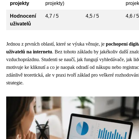
projekty
projekty)
projek
Hodnocení
4,7 / 5
4,5 / 5
4,6 / 5
uživatelů
Jednou z prvních oblastí, které se výuka věnuje, je
pochopení digit
uživatelů na internetu
. Bez tohoto základu by jakékoliv další znalo
vzduchoprázdnu. Studenti se naučí, jak fungují vyhledávače, jak lidé
motivuje ke kliknutí a co je naopak odradí od nákupu nebo registrac
zdánlivě teoretická, ale v praxi tvoří základ pro veškeré rozhodován
strategie.