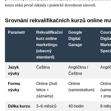
kurzu získá pevné základy i praktické dovednosti zároveň.
Srovnání rekvalifikačních kurzů online m
Parametr
Rekvalifikační
Google
Cours
kurz online
Digital
Digita
marketingu
Garage
Marke
(obecný
Speci
standard)
Jazyk
Čeština
Angličtina /
Anglič
výuky
Čeština
Forma
Online (živé
Online
Onlin
výuky
lekce +
(samostudium)
(samo
záznamy)
+ proj
Délka kurzu
3–6 měsíců
40 hodin
8 měs