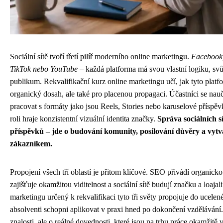
Sociální sítě tvoří třetí pilíř moderního online marketingu.
Facebook,
TikTok nebo YouTube
– každá platforma má svou vlastní logiku, svů
publikum. Rekvalifikační kurz online marketingu učí, jak tyto platf
organický dosah, ale také pro placenou propagaci. Účastníci se nau
pracovat s formáty jako jsou Reels, Stories nebo karuselové příspěvk
roli hraje konzistentní vizuální identita značky.
Správa sociálních sí
příspěvků – jde o budování komunity, posilování důvěry a vytv
zákazníkem.
Propojení všech tří oblastí je přitom klíčové. SEO přivádí organic
zajišťuje okamžitou viditelnost a sociální sítě budují značku a loajal
marketingu určený k rekvalifikaci tyto tři světy propojuje do ucelené
absolventi schopni aplikovat v praxi hned po dokončení vzděláván
znalosti, ale o reálné dovednosti, které jsou na trhu práce okamžitě 