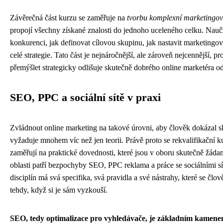
Závěrečná část kurzu se zaměřuje na
tvorbu komplexní marketingové
propojí všechny získané znalosti do jednoho uceleného celku. Naučí
konkurenci, jak definovat cílovou skupinu, jak nastavit marketingo
celé strategie. Tato část je nejnáročnější, ale zároveň nejcennější, p
přemýšlet strategicky odlišuje skutečně dobrého online marketéra 
SEO, PPC a sociální sítě v praxi
Zvládnout online marketing na takové úrovni, aby člověk dokázal s
vyžaduje mnohem víc než jen teorii. Právě proto se rekvalifikační 
zaměřují na praktické dovednosti, které jsou v oboru skutečně žádan
oblasti patří bezpochyby SEO, PPC reklama a práce se sociálními sí
disciplín má svá specifika, svá pravidla a své nástrahy, které se člo
tehdy, když si je sám vyzkouší.
SEO, tedy optimalizace pro vyhledávače, je základním kamen