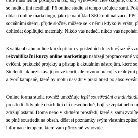
třídě musí lektor postupovat tak, aby vyhovoval celé skupině, což z
se nudit a jiní nestíhají. Při online studiu si tempo určujete sami. 
oblasti online marketingu, jako je například SEO optimalizace, PP
sociálními sítěmi, přijde složité, můžete se k němu kdykoliv vrátit, p
dohledat doplňující materiály. Nikdo vás netlačí, nikdo vás nepohán
Kvalita obsahu online kurzů přitom v posledních letech výrazně vzr
rekvalifikační kurzy online marketingu
nabízejí propracované vid
cvičení, praktické projekty a přístup k aktuálním nástrojům, které s
Studenti tak nezískávají pouze teorii, ale rovnou pracují s reálnými 
a tvoří kampaně, které by mohli nasadit v praxi hned po absolvován
Online forma studia rovněž umožňuje
lepší soustředění a individuál
prostředí třídy plné cizích lidí cítí nesvobodně, bojí se zeptat nebo
zdržují ostatní. Doma nebo v klidném prostředí, které si sami zvolíte
se plně soustředit na obsah, dělat si poznámky svým vlastním způs
informace tempem, které vám přirozeně vyhovuje.