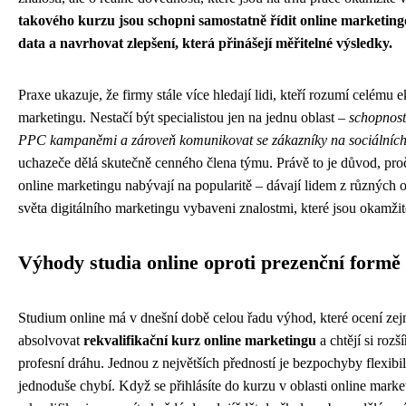
takového kurzu jsou schopni samostatně řídit online marketin
data a navrhovat zlepšení, která přinášejí měřitelné výsledky.
Praxe ukazuje, že firmy stále více hledají lidi, kteří rozumí celému 
marketingu. Nestačí být specialistou jen na jednu oblast –
schopnost
PPC kampaněmi a zároveň komunikovat se zákazníky na sociálních 
uchazeče dělá skutečně cenného člena týmu. Právě to je důvod, proč
online marketingu nabývají na popularitě – dávají lidem z různých o
světa digitálního marketingu vybaveni znalostmi, které jsou okamžit
Výhody studia online oproti prezenční formě
Studium online má v dnešní době celou řadu výhod, které ocení zej
absolvovat
rekvalifikační kurz online marketingu
a chtějí si rozš
profesní dráhu. Jednou z největších předností je bezpochyby flexibil
jednoduše chybí. Když se přihlásíte do kurzu v oblasti online mark