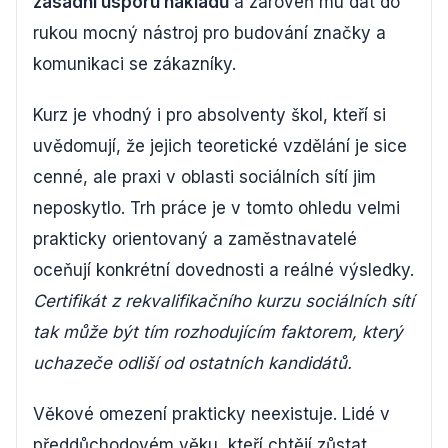
zásadní úsporu nákladů
a zároveň mu dát do
rukou mocný nástroj pro budování značky a
komunikaci se zákazníky.
Kurz je vhodný i pro absolventy škol, kteří si
uvědomují, že jejich teoretické vzdělání je sice
cenné, ale praxi v oblasti sociálních sítí jim
neposkytlo. Trh práce je v tomto ohledu velmi
prakticky orientovaný a zaměstnavatelé
oceňují konkrétní dovednosti a reálné výsledky.
Certifikát z rekvalifikačního kurzu sociálních sítí
tak může být tím rozhodujícím faktorem, který
uchazeče odliší od ostatních kandidátů.
Věkové omezení prakticky neexistuje. Lidé v
předdůchodovém věku, kteří chtějí zůstat