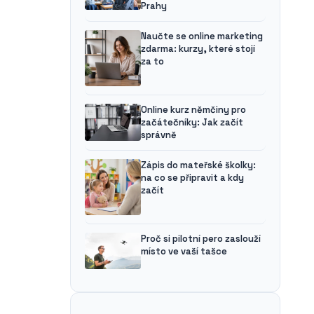
Prahy
Naučte se online marketing
zdarma: kurzy, které stojí
za to
Online kurz němčiny pro
začátečníky: Jak začít
správně
Zápis do mateřské školky:
na co se připravit a kdy
začít
Proč si pilotní pero zaslouží
místo ve vaší tašce