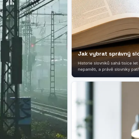
Jak vybrat správný sl
Historie slovníků sahá tisíce le
nepaměti, a právě slovníky patří