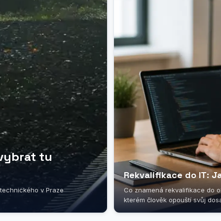
 vybrat tu
Rekvalifikace do IT: J
 technického v Praze
Co znamená rekvalifikace do obl
kterém člověk opouští svůj dosa