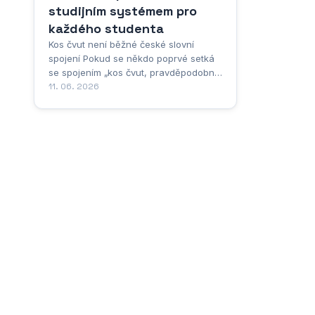
studijním systémem pro
každého studenta
Kos čvut není běžné české slovní
spojení Pokud se někdo poprvé setká
se spojením „kos čvut, pravděpodobně
si nebude vědět rady s tím, co vlastně
11. 06. 2026
tato slova znamenají a odkud
pocházejí. A není se čemu divit,
protože „kos čvut skutečně není běžné
české slovní spojení, které by bylo
součástí standardní...