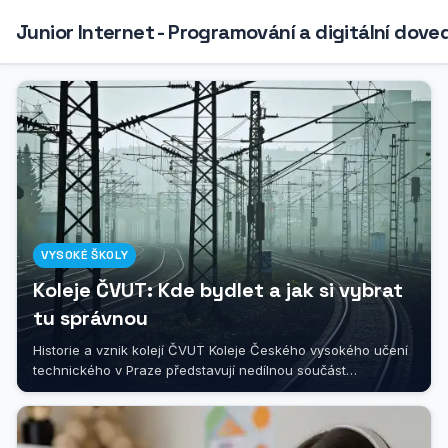
Junior Internet - Programování a digitální dove
VYSOKÉ ŠKOLY
Koleje ČVUT: Kde bydlet a jak si vybrat
tu správnou
Historie a vznik kolejí ČVUT Koleje Českého vysokého učení
technického v Praze představují nedílnou součást
akademického života této...