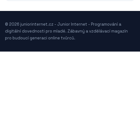
© 2026 juniorinternet.cz - Junior Internet - Programování a
digitální dovednosti pro mladé. Zábavný a vzdělávací magazín
pro budoucí generaci online tvůrců.