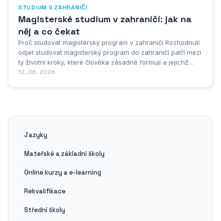
STUDIUM V ZAHRANIČÍ
Magisterské studium v zahraničí: jak na
něj a co čekat
Proč studovat magisterský program v zahraničí Rozhodnutí
odjet studovat magisterský program do zahraničí patří mezi
ty životní kroky, které člověka zásadně formují a jejichž
dopad se projeví nejen v profesním životě, ale i v
12. 06. 2026
osobnostním rozvoji. Není to jen otázka diplomu ze
zahraniční univerzity, i když i ten sám o...
Jazyky
Mateřské a základní školy
Online kurzy a e-learning
Rekvalifikace
Střední školy