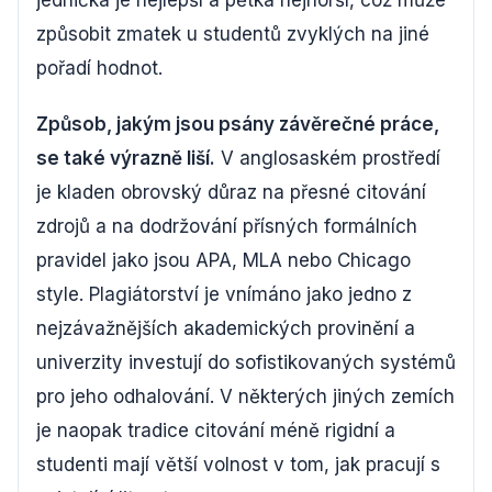
jednička je nejlepší a pětka nejhorší, což může
způsobit zmatek u studentů zvyklých na jiné
pořadí hodnot.
Způsob, jakým jsou psány závěrečné práce,
se také výrazně liší.
V anglosaském prostředí
je kladen obrovský důraz na přesné citování
zdrojů a na dodržování přísných formálních
pravidel jako jsou APA, MLA nebo Chicago
style. Plagiátorství je vnímáno jako jedno z
nejzávažnějších akademických provinění a
univerzity investují do sofistikovaných systémů
pro jeho odhalování. V některých jiných zemích
je naopak tradice citování méně rigidní a
studenti mají větší volnost v tom, jak pracují s