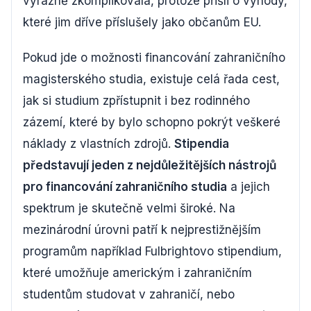
výrazně zkomplikovala, protože přišli o výhody,
které jim dříve příslušely jako občanům EU.
Pokud jde o možnosti financování zahraničního
magisterského studia, existuje celá řada cest,
jak si studium zpřístupnit i bez rodinného
zázemí, které by bylo schopno pokrýt veškeré
náklady z vlastních zdrojů.
Stipendia
představují jeden z nejdůležitějších nástrojů
pro financování zahraničního studia
a jejich
spektrum je skutečně velmi široké. Na
mezinárodní úrovni patří k nejprestižnějším
programům například Fulbrightovo stipendium,
které umožňuje americkým i zahraničním
studentům studovat v zahraničí, nebo