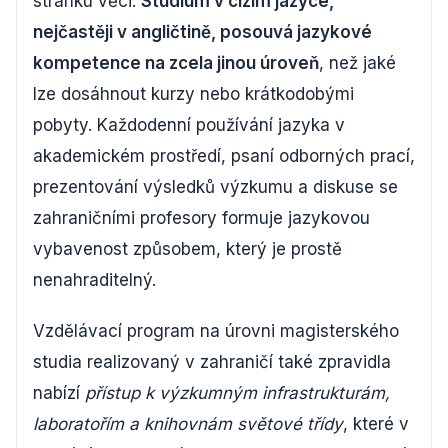
stránku věci.
Studium v cizím jazyce,
nejčastěji v angličtině, posouvá jazykové
kompetence na zcela jinou úroveň
, než jaké
lze dosáhnout kurzy nebo krátkodobými
pobyty. Každodenní používání jazyka v
akademickém prostředí, psaní odborných prací,
prezentování výsledků výzkumu a diskuse se
zahraničními profesory formuje jazykovou
vybavenost způsobem, který je prostě
nenahraditelný.
Vzdělávací program na úrovni magisterského
studia realizovaný v zahraničí také zpravidla
nabízí
přístup k výzkumným infrastrukturám,
laboratořím a knihovnám světové třídy
, které v