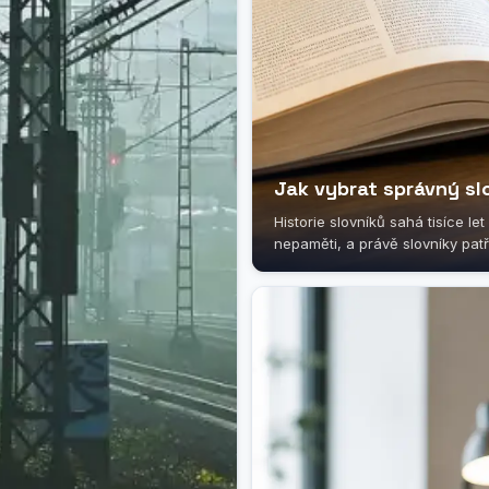
Jak vybrat správný sl
Historie slovníků sahá tisíce le
nepaměti, a právě slovníky patří