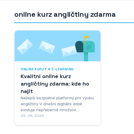
online kurz angličtiny zdarma
ONLINE KURZY A E-LEARNING
Kvalitní online kurz
angličtiny zdarma: kde ho
najít
Nejlepší bezplatné platformy pro výuku
angličtiny V dnešní digitální době
existuje nepřeberné množství
možností, jak se učit anglický jazyk
28. 05. 2026
online zcela zdarma. Tyto platformy
nabízejí kvalitní vzdělávací obsah,
který může konkurovat placeným