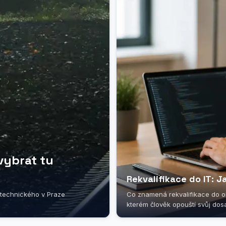
 vybrat tu
Rekvalifikace do IT: J
 technického v Praze
Co znamená rekvalifikace do obl
kterém člověk opouští svůj dosa