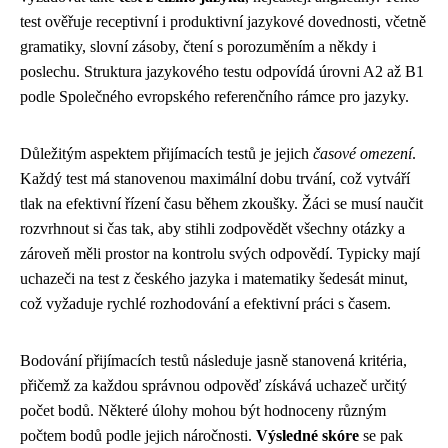
test ověřuje receptivní i produktivní jazykové dovednosti, včetně
gramatiky, slovní zásoby, čtení s porozuměním a někdy i
poslechu. Struktura jazykového testu odpovídá úrovni A2 až B1
podle Společného evropského referenčního rámce pro jazyky.
Důležitým aspektem přijímacích testů je jejich
časové omezení
.
Každý test má stanovenou maximální dobu trvání, což vytváří
tlak na efektivní řízení času během zkoušky. Žáci se musí naučit
rozvrhnout si čas tak, aby stihli zodpovědět všechny otázky a
zároveň měli prostor na kontrolu svých odpovědí. Typicky mají
uchazeči na test z českého jazyka i matematiky šedesát minut,
což vyžaduje rychlé rozhodování a efektivní práci s časem.
Bodování přijímacích testů následuje jasně stanovená kritéria,
přičemž za každou správnou odpověď získává uchazeč určitý
počet bodů. Některé úlohy mohou být hodnoceny různým
počtem bodů podle jejich náročnosti.
Výsledné skóre
se pak