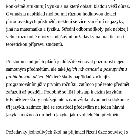
konkrétně strukturují výuku a na které oblasti kladou větší důraz.
Gymnázia například mohou mít různou hodinovou dotaci
přírodovědných předmětů, některá se více zaměřují na jazyky,
jiná na matematiku a fyziku. Střední odborné školy pak nabízejí
velmi rozmanité obory s odlišnými požadavky na praktickou i
teoretickou přípravu studentů.
Při studiu studijních plánů je důležité věnovat pozornost nejen
samotným předmětům, ale také
jejich návaznosti a postupnému
prohlubování učiva
. Některé školy například začínají s
programováním již v prvním ročníku, zatímco jiné tento předmět
zařazují až později. Podobně se liší i přístup k cizím jazykům,
kdy některé školy nabízejí intenzivní výuku dvou nebo dokonce
tří jazyků, zatímco jiné se soustředí především na jeden hlavní
jazyk s možností druhého jazyka jako volitelného předmětu.
Požadavky jednotlivých škol na přijímací řízení úzce souvisejí s