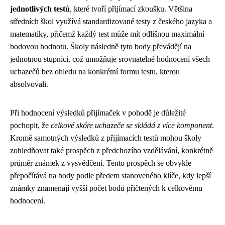
jednotlivých testů
, které tvoří přijímací zkoušku. Většina
středních škol využívá standardizované testy z českého jazyka a
matematiky, přičemž každý test může mít odlišnou maximální
bodovou hodnotu. Školy následně tyto body převádějí na
jednotnou stupnici, což umožňuje srovnatelné hodnocení všech
uchazečů bez ohledu na konkrétní formu testu, kterou
absolvovali.
Při hodnocení výsledků přijímaček v pohodě je důležité
pochopit, že
celkové skóre uchazeče se skládá z více komponent
.
Kromě samotných výsledků z přijímacích testů mohou školy
zohledňovat také prospěch z předchozího vzdělávání, konkrétně
průměr známek z vysvědčení. Tento prospěch se obvykle
přepočítává na body podle předem stanoveného klíče, kdy lepší
známky znamenají vyšší počet bodů přičtených k celkovému
hodnocení.