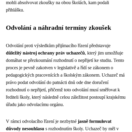
mohli absolvovat zkoušky na obou školách, kam podali
přihlášku.
Odvolání a náhradní termíny zkoušek
Odvolání proti výsledkům přijímacího řízení představuje
důležitý nástroj ochrany práv uchazečů
, který jim umožňuje
domáhat se přezkoumání rozhodnutí o nepřijetí ke studiu. Tento
proces je pevně zakotven v legislativě a řídí se zákonem o
pedagogických pracovnících a školským zákonem. Uchazeč má
právo podat odvolání do patnácti dnů ode dne doručení
rozhodnutí o nepřijetí, přičemž toto odvolání musí směřovat k
řediteli školy, který následně celou záležitost postoupí krajskému
úřadu jako odvolacímu orgánu.
V rámci odvolacího řízení je nezbytné
jasně formulovat
důvody nesouhlasu
s rozhodnutím školy. Uchazeč by měl v