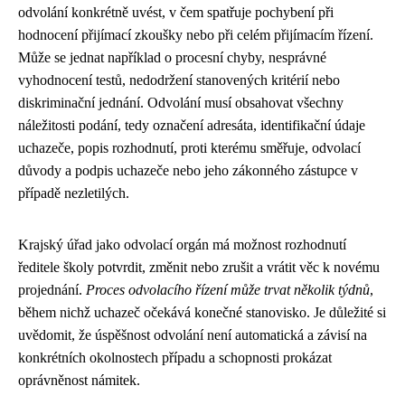
odvolání konkrétně uvést, v čem spatřuje pochybení při
hodnocení přijímací zkoušky nebo při celém přijímacím řízení.
Může se jednat například o procesní chyby, nesprávné
vyhodnocení testů, nedodržení stanovených kritérií nebo
diskriminační jednání. Odvolání musí obsahovat všechny
náležitosti podání, tedy označení adresáta, identifikační údaje
uchazeče, popis rozhodnutí, proti kterému směřuje, odvolací
důvody a podpis uchazeče nebo jeho zákonného zástupce v
případě nezletilých.
Krajský úřad jako odvolací orgán má možnost rozhodnutí
ředitele školy potvrdit, změnit nebo zrušit a vrátit věc k novému
projednání.
Proces odvolacího řízení může trvat několik týdnů
,
během nichž uchazeč očekává konečné stanovisko. Je důležité si
uvědomit, že úspěšnost odvolání není automatická a závisí na
konkrétních okolnostech případu a schopnosti prokázat
oprávněnost námitek.