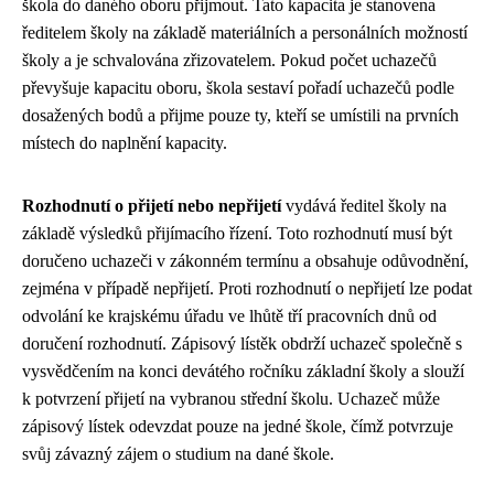
škola do daného oboru přijmout. Tato kapacita je stanovena
ředitelem školy na základě materiálních a personálních možností
školy a je schvalována zřizovatelem. Pokud počet uchazečů
převyšuje kapacitu oboru, škola sestaví pořadí uchazečů podle
dosažených bodů a přijme pouze ty, kteří se umístili na prvních
místech do naplnění kapacity.
Rozhodnutí o přijetí nebo nepřijetí
vydává ředitel školy na
základě výsledků přijímacího řízení. Toto rozhodnutí musí být
doručeno uchazeči v zákonném termínu a obsahuje odůvodnění,
zejména v případě nepřijetí. Proti rozhodnutí o nepřijetí lze podat
odvolání ke krajskému úřadu ve lhůtě tří pracovních dnů od
doručení rozhodnutí. Zápisový lístěk obdrží uchazeč společně s
vysvědčením na konci devátého ročníku základní školy a slouží
k potvrzení přijetí na vybranou střední školu. Uchazeč může
zápisový lístek odevzdat pouze na jedné škole, čímž potvrzuje
svůj závazný zájem o studium na dané škole.