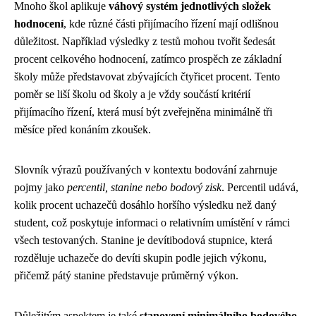
Mnoho škol aplikuje
váhový systém jednotlivých složek
hodnocení
, kde různé části přijímacího řízení mají odlišnou
důležitost. Například výsledky z testů mohou tvořit šedesát
procent celkového hodnocení, zatímco prospěch ze základní
školy může představovat zbývajících čtyřicet procent. Tento
poměr se liší školu od školy a je vždy součástí kritérií
přijímacího řízení, která musí být zveřejněna minimálně tři
měsíce před konáním zkoušek.
Slovník výrazů používaných v kontextu bodování zahrnuje
pojmy jako
percentil, stanine nebo bodový zisk
. Percentil udává,
kolik procent uchazečů dosáhlo horšího výsledku než daný
student, což poskytuje informaci o relativním umístění v rámci
všech testovaných. Stanine je devítibodová stupnice, která
rozděluje uchazeče do devíti skupin podle jejich výkonu,
přičemž pátý stanine představuje průměrný výkon.
Důležitým aspektem je také
stanovení minimálního bodového