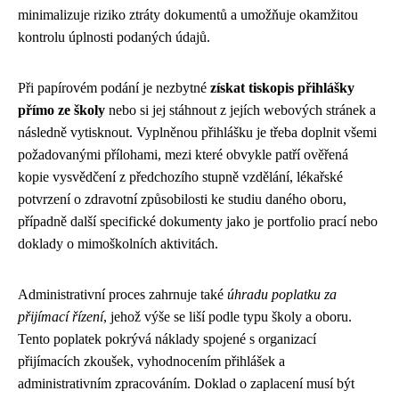
minimalizuje riziko ztráty dokumentů a umožňuje okamžitou
kontrolu úplnosti podaných údajů.
Při papírovém podání je nezbytné
získat tiskopis přihlášky
přímo ze školy
nebo si jej stáhnout z jejích webových stránek a
následně vytisknout. Vyplněnou přihlášku je třeba doplnit všemi
požadovanými přílohami, mezi které obvykle patří ověřená
kopie vysvědčení z předchozího stupně vzdělání, lékařské
potvrzení o zdravotní způsobilosti ke studiu daného oboru,
případně další specifické dokumenty jako je portfolio prací nebo
doklady o mimoškolních aktivitách.
Administrativní proces zahrnuje také
úhradu poplatku za
přijímací řízení
, jehož výše se liší podle typu školy a oboru.
Tento poplatek pokrývá náklady spojené s organizací
přijímacích zkoušek, vyhodnocením přihlášek a
administrativním zpracováním. Doklad o zaplacení musí být