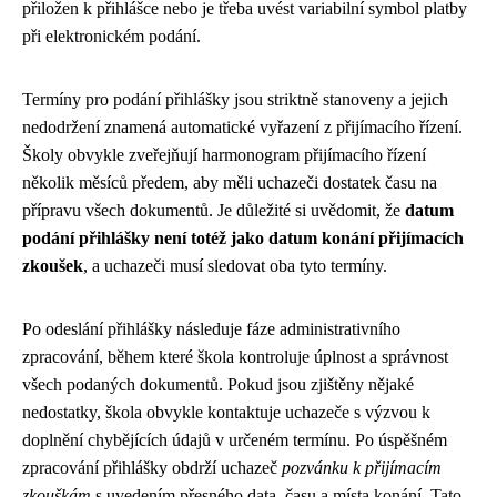
přiložen k přihlášce nebo je třeba uvést variabilní symbol platby
při elektronickém podání.
Termíny pro podání přihlášky jsou striktně stanoveny a jejich
nedodržení znamená automatické vyřazení z přijímacího řízení.
Školy obvykle zveřejňují harmonogram přijímacího řízení
několik měsíců předem, aby měli uchazeči dostatek času na
přípravu všech dokumentů. Je důležité si uvědomit, že
datum
podání přihlášky není totéž jako datum konání přijímacích
zkoušek
, a uchazeči musí sledovat oba tyto termíny.
Po odeslání přihlášky následuje fáze administrativního
zpracování, během které škola kontroluje úplnost a správnost
všech podaných dokumentů. Pokud jsou zjištěny nějaké
nedostatky, škola obvykle kontaktuje uchazeče s výzvou k
doplnění chybějících údajů v určeném termínu. Po úspěšném
zpracování přihlášky obdrží uchazeč
pozvánku k přijímacím
zkouškám
s uvedením přesného data, času a místa konání. Tato