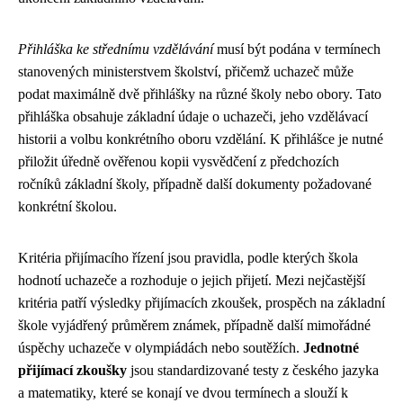
Přihláška ke střednímu vzdělávání
musí být podána v termínech
stanovených ministerstvem školství, přičemž uchazeč může
podat maximálně dvě přihlášky na různé školy nebo obory. Tato
přihláška obsahuje základní údaje o uchazeči, jeho vzdělávací
historii a volbu konkrétního oboru vzdělání. K přihlášce je nutné
přiložit úředně ověřenou kopii vysvědčení z předchozích
ročníků základní školy, případně další dokumenty požadované
konkrétní školou.
Kritéria přijímacího řízení jsou pravidla, podle kterých škola
hodnotí uchazeče a rozhoduje o jejich přijetí. Mezi nejčastější
kritéria patří výsledky přijímacích zkoušek, prospěch na základní
škole vyjádřený průměrem známek, případně další mimořádné
úspěchy uchazeče v olympiádách nebo soutěžích.
Jednotné
přijímací zkoušky
jsou standardizované testy z českého jazyka
a matematiky, které se konají ve dvou termínech a slouží k