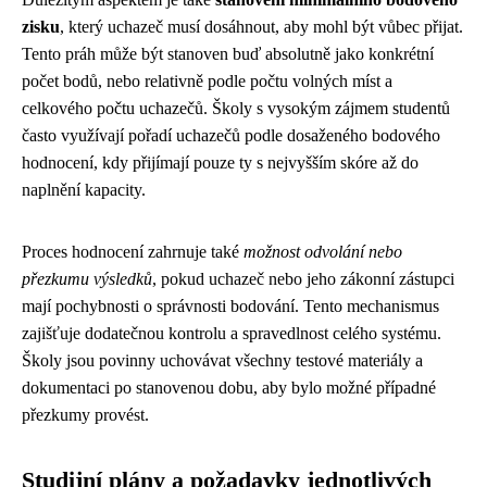
zisku
, který uchazeč musí dosáhnout, aby mohl být vůbec přijat.
Tento práh může být stanoven buď absolutně jako konkrétní
počet bodů, nebo relativně podle počtu volných míst a
celkového počtu uchazečů. Školy s vysokým zájmem studentů
často využívají pořadí uchazečů podle dosaženého bodového
hodnocení, kdy přijímají pouze ty s nejvyšším skóre až do
naplnění kapacity.
Proces hodnocení zahrnuje také
možnost odvolání nebo
přezkumu výsledků
, pokud uchazeč nebo jeho zákonní zástupci
mají pochybnosti o správnosti bodování. Tento mechanismus
zajišťuje dodatečnou kontrolu a spravedlnost celého systému.
Školy jsou povinny uchovávat všechny testové materiály a
dokumentaci po stanovenou dobu, aby bylo možné případné
přezkumy provést.
Studijní plány a požadavky jednotlivých