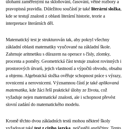
úlohami zaměřenými na skloňování, časování, větné rozbory a
pravopisná pravidla. Důležitou součástí je také
literární složka
,
kde se testují znalosti z oblasti literární historie, teorie a
interpretace literárních děl.
Matematický test je strukturován tak, aby pokryl všechny
základní oblasti matematiky vyučované na základní škole.
Zahrnuje aritmetiku s důrazem na operace s čísly, zlomky,
procenta a poměry. Geometrická část testuje znalost rovinných i
prostorových útvarů, jejich vlastností a výpočtů obvodu, obsahu
a objemu. Algebraická složka ověřuje schopnost práce s výrazy,
rovnicemi a nerovnicemi. Významnou částí je také
aplikovaná
matematika
, kde žáci řeší praktické úlohy ze života, což
vyžaduje nejen matematické znalosti, ale i schopnost převést
slovní zadání do matematického modelu.
Kromě těchto dvou základních testů mohou některé školy
vyžadovat také
test z cizího jazyka
, nejčastěji angličtiny. Tento