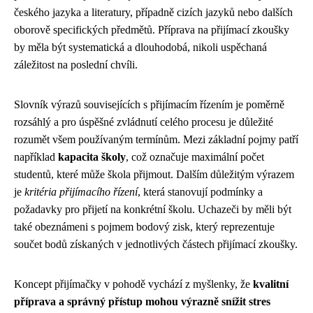
českého jazyka a literatury, případně cizích jazyků nebo dalších
oborově specifických předmětů. Příprava na přijímací zkoušky
by měla být systematická a dlouhodobá, nikoli uspěchaná
záležitost na poslední chvíli.
Slovník výrazů souvisejících s přijímacím řízením je poměrně
rozsáhlý a pro úspěšné zvládnutí celého procesu je důležité
rozumět všem používaným termínům. Mezi základní pojmy patří
například
kapacita školy
, což označuje maximální počet
studentů, které může škola přijmout. Dalším důležitým výrazem
je
kritéria přijímacího řízení
, která stanovují podmínky a
požadavky pro přijetí na konkrétní školu. Uchazeči by měli být
také obeznámeni s pojmem bodový zisk, který reprezentuje
součet bodů získaných v jednotlivých částech přijímací zkoušky.
Koncept přijímačky v pohodě vychází z myšlenky, že
kvalitní
příprava a správný přístup mohou výrazně snížit stres