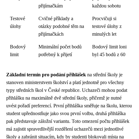
přijímačkám
každou sobotu
Testové
Cvičné příklady a
Procvičuji si
úlohy
otázky podobné těm na
testové úlohy z
přijímačkách
minulých let
Bodový
Minimální počet bodů
Bodový limit loni
limit
potřebný k přijetí
byl 45 bodů z 60
Základní termín pro podání přihlášek
na střední školy je
stanoven ministerstvem školství a platí jednotně pro všechny
typy středních škol v České republice. Uchazeči mohou podat
přihlášku na maximálně dvě střední školy, přičemž je nutné
uvést pořadí preferencí. První přihláška směřuje na školu, kterou
student upřednostňuje jako svou první volbu, druhá přihláška
pak představuje záložní variantu. Toto omezení počtu přihlášek
má zajistit spravedlivější rozdělení uchazečů mezi jednotlivé
školy a zabránit situacím, kdy by studenti blokovali místa na