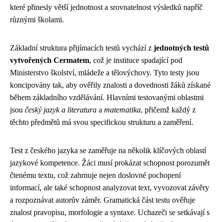
které přinesly větší jednotnost a srovnatelnost výsledků napříč
různými školami.
Základní struktura přijímacích testů vychází z
jednotných testů
vytvořených Cermatem
, což je instituce spadající pod
Ministerstvo školství, mládeže a tělovýchovy. Tyto testy jsou
koncipovány tak, aby ověřily znalosti a dovednosti žáků získané
během základního vzdělávání. Hlavními testovanými oblastmi
jsou
český jazyk a literatura
a
matematika
, přičemž každý z
těchto předmětů má svou specifickou strukturu a zaměření.
Test z českého jazyka se zaměřuje na několik klíčových oblastí
jazykové kompetence. Žáci musí prokázat schopnost porozumět
čtenému textu, což zahrnuje nejen doslovné pochopení
informací, ale také schopnost analyzovat text, vyvozovat závěry
a rozpoznávat autorův záměr. Gramatická část testu ověřuje
znalost pravopisu, morfologie a syntaxe. Uchazeči se setkávají s