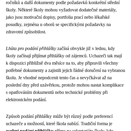
ročníků a další dokumenty podle požadavků konkrétní střední
školy. Některé školy mohou vyžadovat dodatečné materiály,
jako jsou motivační dopisy, portfolia prací nebo lékařské
posudky, zejména u oborů se specifickými požadavky na
zdravotní způsobilost.
Lhůta pro podání přihlášky
začíná obvykle již v lednu, kdy
školy začínají přijímat přihlášky od zájemců. Uchazeči tak mají
k dispozici přibližně dva měsíce na to, aby připravili všechny
potřebné dokumenty a zajistili jejich řádné doručení na vybranou
školu. Je vhodné nepodcenit tento čas a nevyčkávat až na
poslední dny před uzávěrkou, protože mohou nastat komplikace
s opatřováním dokumentů nebo technické problémy při
elektronickém podání.
Způsob podání přihlášky může být různý podle preferencí
uchazeče a možností, které škola nabízí. Tradiční forma je
osobní podání přihlášky
přímo na sekretariátu školy, kde