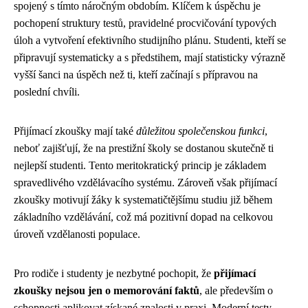
spojený s tímto náročným obdobím. Klíčem k úspěchu je
pochopení struktury testů, pravidelné procvičování typových
úloh a vytvoření efektivního studijního plánu. Studenti, kteří se
připravují systematicky a s předstihem, mají statisticky výrazně
vyšší šanci na úspěch než ti, kteří začínají s přípravou na
poslední chvíli.
Přijímací zkoušky mají také
důležitou společenskou funkci
,
neboť zajišťují, že na prestižní školy se dostanou skutečně ti
nejlepší studenti. Tento meritokratický princip je základem
spravedlivého vzdělávacího systému. Zároveň však přijímací
zkoušky motivují žáky k systematičtějšímu studiu již během
základního vzdělávání, což má pozitivní dopad na celkovou
úroveň vzdělanosti populace.
Pro rodiče i studenty je nezbytné pochopit, že
přijímací
zkoušky nejsou jen o memorování faktů
, ale především o
schopnosti aplikovat získané znalosti v praxi. Moderní testy