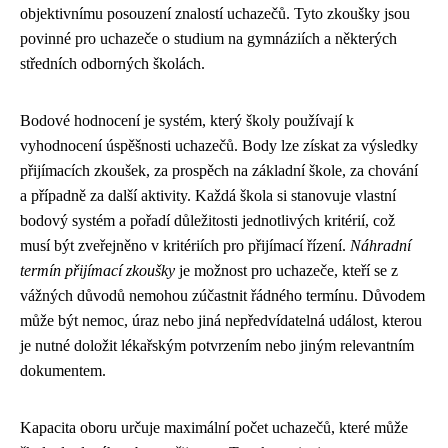
objektivnímu posouzení znalostí uchazečů. Tyto zkoušky jsou
povinné pro uchazeče o studium na gymnáziích a některých
středních odborných školách.
Bodové hodnocení je systém, který školy používají k
vyhodnocení úspěšnosti uchazečů. Body lze získat za výsledky
přijímacích zkoušek, za prospěch na základní škole, za chování
a případně za další aktivity. Každá škola si stanovuje vlastní
bodový systém a pořadí důležitosti jednotlivých kritérií, což
musí být zveřejněno v kritériích pro přijímací řízení.
Náhradní
termín přijímací zkoušky
je možnost pro uchazeče, kteří se z
vážných důvodů nemohou zúčastnit řádného termínu. Důvodem
může být nemoc, úraz nebo jiná nepředvídatelná událost, kterou
je nutné doložit lékařským potvrzením nebo jiným relevantním
dokumentem.
Kapacita oboru určuje maximální počet uchazečů, které může