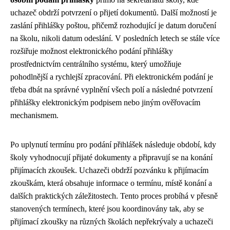
uchazeč obdrží potvrzení o přijetí dokumentů. Další možností je
zaslání přihlášky poštou, přičemž rozhodující je datum doručení
na školu, nikoli datum odeslání. V posledních letech se stále více
rozšiřuje možnost elektronického podání přihlášky
prostřednictvím centrálního systému, který umožňuje
pohodlnější a rychlejší zpracování. Při elektronickém podání je
třeba dbát na správné vyplnění všech polí a následné potvrzení
přihlášky elektronickým podpisem nebo jiným ověřovacím
mechanismem.
Po uplynutí termínu pro podání přihlášek následuje období, kdy
školy vyhodnocují přijaté dokumenty a připravují se na konání
přijímacích zkoušek. Uchazeči obdrží pozvánku k přijímacím
zkouškám, která obsahuje informace o termínu, místě konání a
dalších praktických záležitostech. Tento proces probíhá v přesně
stanovených termínech, které jsou koordinovány tak, aby se
přijímací zkoušky na různých školách nepřekrývaly a uchazeči