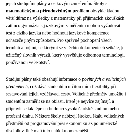
jejich studijními plány a celkovým zaměřením. Školy s
matematickým a přírodovědným profilem
obvykle kladou
větší důraz na výsledky z matematiky při přijímacích zkouškách,
zatímco gymnázia s jazykovým zaměřením mohou vyžadovat i
test z cizího jazyka nebo hodnotit jazykové kompetence
uchazeče jiným způsobem. Pro správné pochopení všech
termínů a pojmů, se kterými se v těchto dokumentech setkáte, je
užitečný slovník výrazů, který vysvětluje odbornou terminologii
používanou ve školství.
Studijní plány také obsahují informace o
povinných a volitelných
předmětech
, což dává studentům určitou míru flexibility při
sestavování jejich vzdělávací cesty. Volitelné předměty umožňují
studentům zaměřit se na oblasti, které je nejvíce zajímají, a
připravit se tak lépe na budoucí vysokoškolské studium nebo
profesní dráhu. Některé školy nabízejí širokou škálu volitelných
předmětů od programování přes ekonomiku až po umělecké
disciplíny, jiné mají tuto nabídku omezenější.