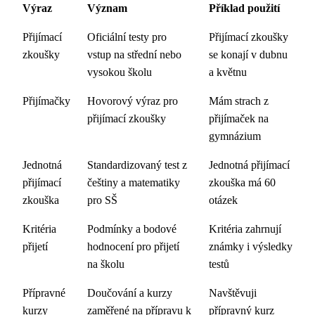
Výraz
Význam
Příklad použití
Přijímací
Oficiální testy pro
Přijímací zkoušky
zkoušky
vstup na střední nebo
se konají v dubnu
vysokou školu
a květnu
Přijímačky
Hovorový výraz pro
Mám strach z
přijímací zkoušky
přijímaček na
gymnázium
Jednotná
Standardizovaný test z
Jednotná přijímací
přijímací
češtiny a matematiky
zkouška má 60
zkouška
pro SŠ
otázek
Kritéria
Podmínky a bodové
Kritéria zahrnují
přijetí
hodnocení pro přijetí
známky i výsledky
na školu
testů
Přípravné
Doučování a kurzy
Navštěvuji
kurzy
zaměřené na přípravu k
přípravný kurz