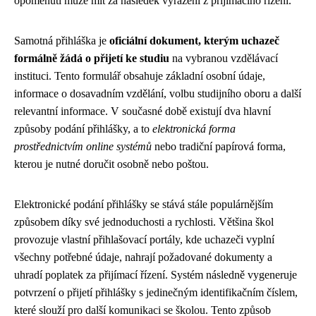
opomenutí může mít za následek vyřazení z přijímacího řízení.
Samotná přihláška je
oficiální dokument, kterým uchazeč
formálně žádá o přijetí ke studiu
na vybranou vzdělávací
instituci. Tento formulář obsahuje základní osobní údaje,
informace o dosavadním vzdělání, volbu studijního oboru a další
relevantní informace. V současné době existují dva hlavní
způsoby podání přihlášky, a to
elektronická forma
prostřednictvím online systémů
nebo tradiční papírová forma,
kterou je nutné doručit osobně nebo poštou.
Elektronické podání přihlášky se stává stále populárnějším
způsobem díky své jednoduchosti a rychlosti. Většina škol
provozuje vlastní přihlašovací portály, kde uchazeči vyplní
všechny potřebné údaje, nahrají požadované dokumenty a
uhradí poplatek za přijímací řízení. Systém následně vygeneruje
potvrzení o přijetí přihlášky s jedinečným identifikačním číslem,
které slouží pro další komunikaci se školou. Tento způsob