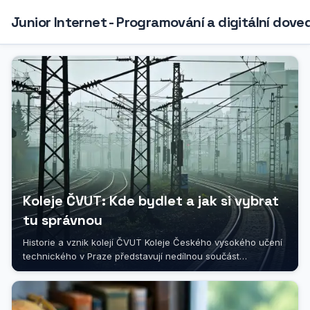
Junior Internet - Programování a digitální dove
Koleje ČVUT: Kde bydlet a jak si vybrat
tu správnou
Historie a vznik kolejí ČVUT Koleje Českého vysokého učení
technického v Praze představují nedílnou součást
akademického života této...