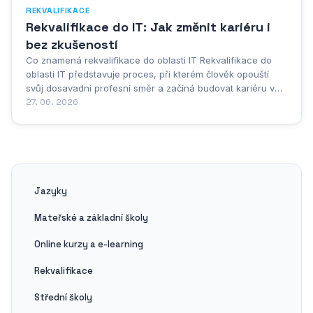
REKVALIFIKACE
Rekvalifikace do IT: Jak změnit kariéru i
bez zkušeností
Co znamená rekvalifikace do oblasti IT Rekvalifikace do
oblasti IT představuje proces, při kterém člověk opouští
svůj dosavadní profesní směr a začíná budovat kariéru v
oboru informačních technologií. Nejde přitom o nic jiného
27. 06. 2026
než o systematické přeškolení, které umožňuje lidem z
nejrůznějších oborů vstoupit do...
Jazyky
Mateřské a základní školy
Online kurzy a e-learning
Rekvalifikace
Střední školy