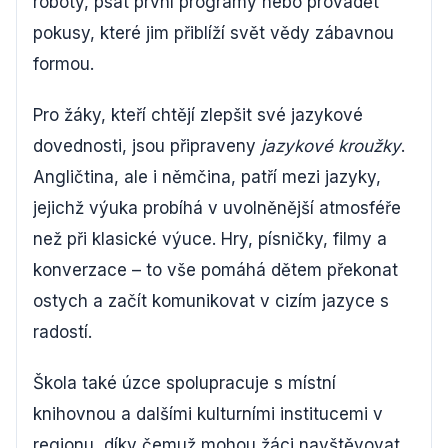
roboty, psát první programy nebo provádět
pokusy, které jim přiblíží svět vědy zábavnou
formou.
Pro žáky, kteří chtějí zlepšit své jazykové
dovednosti, jsou připraveny
jazykové kroužky
.
Angličtina, ale i němčina, patří mezi jazyky,
jejichž výuka probíhá v uvolněnější atmosféře
než při klasické výuce. Hry, písničky, filmy a
konverzace – to vše pomáhá dětem překonat
ostych a začít komunikovat v cizím jazyce s
radostí.
Škola také úzce spolupracuje s místní
knihovnou a dalšími kulturními institucemi v
regionu, díky čemuž mohou žáci navštěvovat