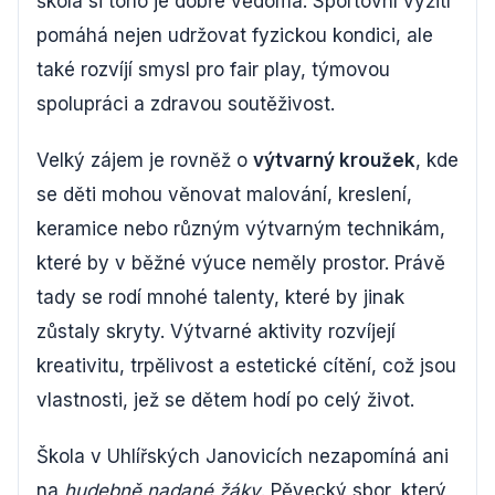
škola si toho je dobře vědoma. Sportovní vyžití
pomáhá nejen udržovat fyzickou kondici, ale
také rozvíjí smysl pro fair play, týmovou
spolupráci a zdravou soutěživost.
Velký zájem je rovněž o
výtvarný kroužek
, kde
se děti mohou věnovat malování, kreslení,
keramice nebo různým výtvarným technikám,
které by v běžné výuce neměly prostor. Právě
tady se rodí mnohé talenty, které by jinak
zůstaly skryty. Výtvarné aktivity rozvíjejí
kreativitu, trpělivost a estetické cítění, což jsou
vlastnosti, jež se dětem hodí po celý život.
Škola v Uhlířských Janovicích nezapomíná ani
na
hudebně nadané žáky
. Pěvecký sbor, který