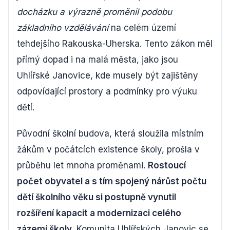
docházku a výrazně proměnil podobu
základního vzdělávání
na celém území
tehdejšího Rakouska-Uherska. Tento zákon měl
přímý dopad i na malá města, jako jsou
Uhlířské Janovice, kde musely být zajištěny
odpovídající prostory a podmínky pro výuku
dětí.
Původní školní budova, která sloužila místním
žákům v počátcích existence školy, prošla v
průběhu let mnoha proměnami.
Rostoucí
počet obyvatel a s tím spojený nárůst počtu
dětí školního věku si postupně vynutil
rozšíření kapacit a modernizaci celého
zázemí školy.
Komunita Uhlířských Janovic se