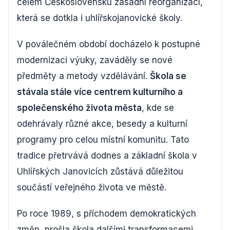
celém Československu zásadní reorganizací,
která se dotkla i uhlířskojanovické školy.
V poválečném období docházelo k postupné
modernizaci výuky, zaváděly se nové
předměty a metody vzdělávání.
Škola se
stávala stále více centrem kulturního a
společenského života města
, kde se
odehrávaly různé akce, besedy a kulturní
programy pro celou místní komunitu. Tato
tradice přetrvává dodnes a základní škola v
Uhlířských Janovicích zůstává důležitou
součástí veřejného života ve městě.
Po roce 1989, s příchodem demokratických
změn, prošla škola dalšími transformacemi.