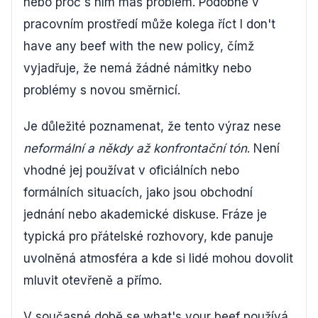
nebo proč s ním máš problém. Podobně v
pracovním prostředí může kolega říct I don't
have any beef with the new policy, čímž
vyjadřuje, že nemá žádné námitky nebo
problémy s novou směrnicí.
Je důležité poznamenat, že tento výraz nese
neformální a někdy až konfrontační tón
. Není
vhodné jej používat v oficiálních nebo
formálních situacích, jako jsou obchodní
jednání nebo akademické diskuse. Fráze je
typická pro přátelské rozhovory, kde panuje
uvolněná atmosféra a kde si lidé mohou dovolit
mluvit otevřeně a přímo.
V současné době se what's your beef používá