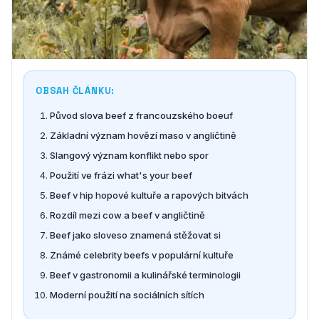
OBSAH ČLÁNKU:
Původ slova beef z francouzského boeuf
Základní význam hovězí maso v angličtině
Slangový význam konflikt nebo spor
Použití ve frázi what's your beef
Beef v hip hopové kultuře a rapových bitvách
Rozdíl mezi cow a beef v angličtině
Beef jako sloveso znamená stěžovat si
Známé celebrity beefs v populární kultuře
Beef v gastronomii a kulinářské terminologii
Moderní použití na sociálních sítích