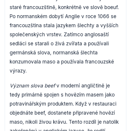
staré francouzštině, konkrétně ve slově boeuf.
Po normanském dobytí Anglie v roce 1066 se
francouzština stala jazykem šlechty a vyšších
společenských vrstev. Zatímco anglosaští
sedláci se starali o živá zvířata a používali
germánská slova, normanská šlechta
konzumovala maso a používala francouzské
výrazy.
Význam slova beef
v moderní angličtině je
tedy primárně spojen s hovězím masem jako
potravinářským produktem. Když v restauraci
objednáte beef, dostanete připravené hovězí
maso, nikoli živou krávu. Tento rozdíl je natolik
zakořeněný v anglickém jazyce, že rodilí