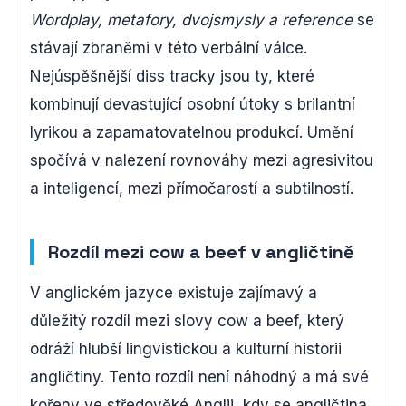
Wordplay, metafory, dvojsmysly a reference
se
stávají zbraněmi v této verbální válce.
Nejúspěšnější diss tracky jsou ty, které
kombinují devastující osobní útoky s brilantní
lyrikou a zapamatovatelnou produkcí. Umění
spočívá v nalezení rovnováhy mezi agresivitou
a inteligencí, mezi přímočarostí a subtilností.
Rozdíl mezi cow a beef v angličtině
V anglickém jazyce existuje zajímavý a
důležitý rozdíl mezi slovy cow a beef, který
odráží hlubší lingvistickou a kulturní historii
angličtiny. Tento rozdíl není náhodný a má své
kořeny ve středověké Anglii, kdy se angličtina