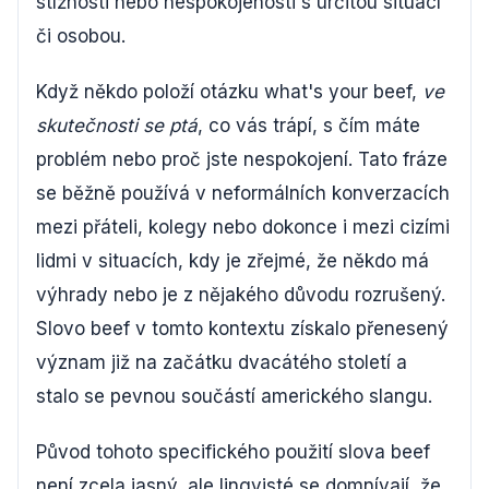
stížnosti nebo nespokojenosti s určitou situací
či osobou.
Když někdo položí otázku what's your beef,
ve
skutečnosti se ptá
, co vás trápí, s čím máte
problém nebo proč jste nespokojení. Tato fráze
se běžně používá v neformálních konverzacích
mezi přáteli, kolegy nebo dokonce i mezi cizími
lidmi v situacích, kdy je zřejmé, že někdo má
výhrady nebo je z nějakého důvodu rozrušený.
Slovo beef v tomto kontextu získalo přenesený
význam již na začátku dvacátého století a
stalo se pevnou součástí amerického slangu.
Původ tohoto specifického použití slova beef
není zcela jasný, ale lingvisté se domnívají, že