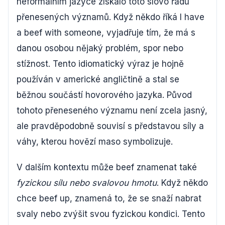
neformálním jazyce získalo toto slovo řadu
přenesených významů. Když někdo říká I have
a beef with someone, vyjadřuje tím, že má s
danou osobou nějaký problém, spor nebo
stížnost. Tento idiomatický výraz je hojně
používán v americké angličtině a stal se
běžnou součástí hovorového jazyka. Původ
tohoto přeneseného významu není zcela jasný,
ale pravděpodobně souvisí s představou síly a
váhy, kterou hovězí maso symbolizuje.
V dalším kontextu může beef znamenat také
fyzickou sílu nebo svalovou hmotu
. Když někdo
chce beef up, znamená to, že se snaží nabrat
svaly nebo zvýšit svou fyzickou kondici. Tento