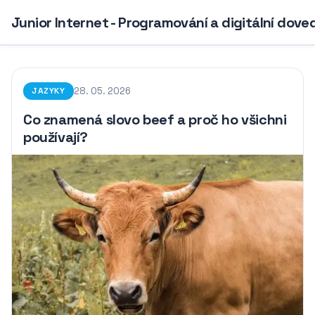
Junior Internet - Programování a digitální dove
28. 05. 2026
JAZYKY
Co znamená slovo beef a proč ho všichni
používají?