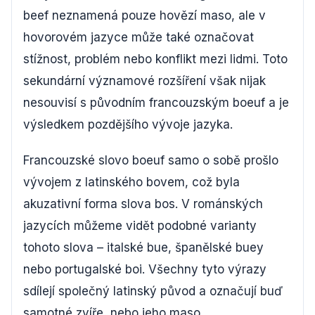
beef neznamená pouze hovězí maso, ale v
hovorovém jazyce může také označovat
stížnost, problém nebo konflikt mezi lidmi. Toto
sekundární významové rozšíření však nijak
nesouvisí s původním francouzským boeuf a je
výsledkem pozdějšího vývoje jazyka.
Francouzské slovo boeuf samo o sobě prošlo
vývojem z latinského bovem, což byla
akuzativní forma slova bos. V románských
jazycích můžeme vidět podobné varianty
tohoto slova – italské bue, španělské buey
nebo portugalské boi. Všechny tyto výrazy
sdílejí společný latinský původ a označují buď
samotné zvíře, nebo jeho maso.