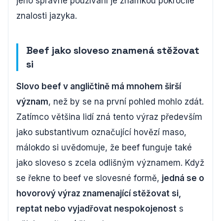
jeho správné používání je známkou pokročilé
znalosti jazyka.
Beef jako sloveso znamená stěžovat
si
Slovo beef v angličtině má mnohem širší
význam
, než by se na první pohled mohlo zdát.
Zatímco většina lidí zná tento výraz především
jako substantivum označující hovězí maso,
málokdo si uvědomuje, že beef funguje také
jako sloveso s zcela odlišným významem. Když
se řekne to beef ve slovesné formě,
jedná se o
hovorový výraz znamenající stěžovat si,
reptat nebo vyjadřovat nespokojenost
s