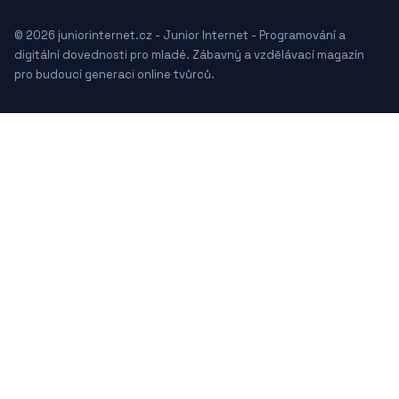
© 2026 juniorinternet.cz - Junior Internet - Programování a
digitální dovednosti pro mladé. Zábavný a vzdělávací magazín
pro budoucí generaci online tvůrců.