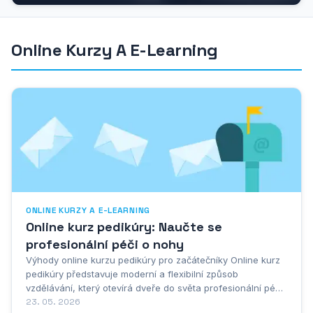
lidí po celé...
Online Kurzy A E-Learning
ONLINE KURZY A E-LEARNING
Online kurz pedikúry: Naučte se
profesionální péči o nohy
Výhody online kurzu pedikúry pro začátečníky Online kurz
pedikúry představuje moderní a flexibilní způsob
vzdělávání, který otevírá dveře do světa profesionální péče
o nohy všem zájemcům bez ohledu na jejich předchozí
23. 05. 2026