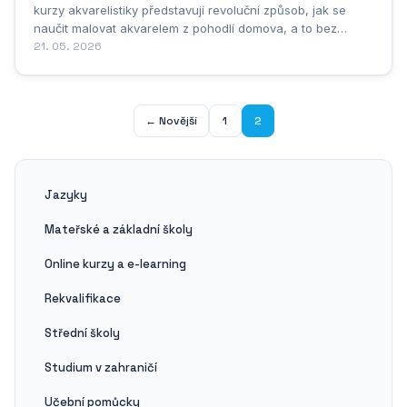
kurzy akvarelistiky představují revoluční způsob, jak se
naučit malovat akvarelem z pohodlí domova, a to bez
nutnosti cestovat do vzdálených ateliérů nebo
21. 05. 2026
přizpůsobovat se pevně stanoveným časům výuky. Pro
začátečníky, kteří se teprve seznamují s touto krásnou...
← Novější
1
2
Jazyky
Mateřské a základní školy
Online kurzy a e-learning
Rekvalifikace
Střední školy
Studium v zahraničí
Učební pomůcky