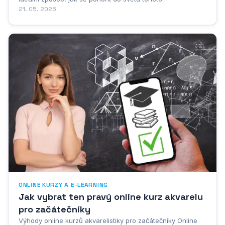
germánského jazyka bez nutnosti opouštět pohodlí
21. 05. 2026
domova. Moderní technologie a internet otevřely zcela
nové možnosti pro ty, kteří chtějí začít s...
ONLINE KURZY A E-LEARNING
Jak vybrat ten pravý online kurz akvarelu
pro začátečníky
Výhody online kurzů akvarelistiky pro začátečníky Online