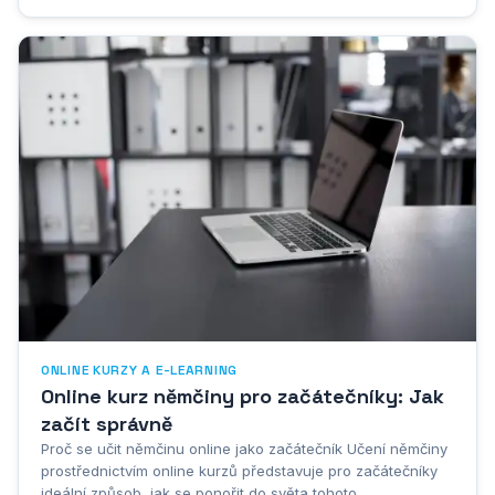
zkušenosti. Tento formát vzdělávání přináší řadu
významných výhod, které tradiční...
ONLINE KURZY A E-LEARNING
Online kurz němčiny pro začátečníky: Jak
začít správně
Proč se učit němčinu online jako začátečník Učení němčiny
prostřednictvím online kurzů představuje pro začátečníky
ideální způsob, jak se ponořit do světa tohoto