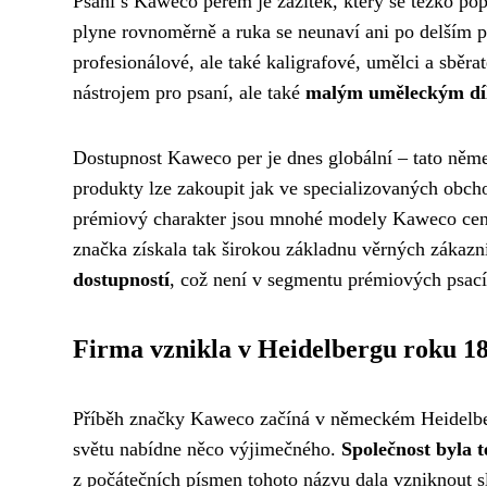
Psaní s Kaweco perem je zážitek, který se těžko pop
plyne rovnoměrně a ruka se neunaví ani po delším ps
profesionálové, ale také kaligrafové, umělci a sběra
nástrojem pro psaní, ale také
malým uměleckým díle
Dostupnost Kaweco per je dnes globální – tato něme
produkty lze zakoupit jak ve specializovaných obch
prémiový charakter jsou mnohé modely Kaweco cenově
značka získala tak širokou základnu věrných zákaz
dostupností
, což není v segmentu prémiových psac
Firma vznikla v Heidelbergu roku 1
Příběh značky Kaweco začíná v německém Heidelber
světu nabídne něco výjimečného.
Společnost byla
z počátečních písmen tohoto názvu dala vzniknout 