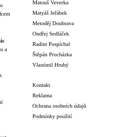
Matouš Veverka
ro
Matyáš Jeřábek
rdcem
Metoděj Doubrava
Ondřej Sedláček
ic
Radim Pospíchal
su a
Štěpán Procházka
Vlastimil Hrubý
u.
Kontakt
Reklama
mi
Ochrana osobních údajů
Podmínky použití