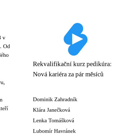
3 v
o. Od
dého
Rekvalifikační kurz pedikúra:
Nová kariéra za pár měsíců
ru,
Dominik Zahradník
ým
teří
Klára Janečková
Lenka Tomášková
Lubomír Havránek