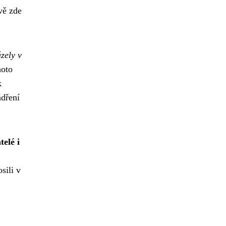
vě zde
zely v
hoto
k
ádření
telé i
sili v