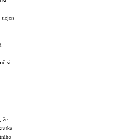
ust
ž nejen
í
oč si
, že
kratka
tního