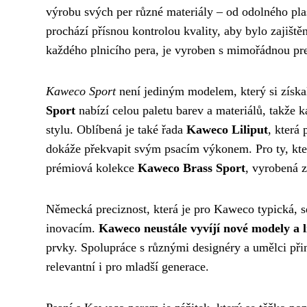
výrobu svých per různé materiály – od odolného pla
prochází přísnou kontrolou kvality, aby bylo zajiště
každého plnicího pera, je vyroben s mimořádnou prec
Kaweco Sport
není jediným modelem, který si získa
Sport
nabízí celou paletu barev a materiálů, takže 
stylu. Oblíbená je také řada
Kaweco Liliput
, která
dokáže překvapit svým psacím výkonem. Pro ty, kteří
prémiová kolekce
Kaweco Brass Sport
, vyrobená z
Německá preciznost, která je pro Kaweco typická, se
inovacím.
Kaweco neustále vyvíjí nové modely a l
prvky. Spolupráce s různými designéry a umělci přin
relevantní i pro mladší generace.