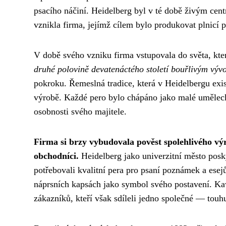
psacího náčiní. Heidelberg byl v té době živým cent
vznikla firma, jejímž cílem bylo produkovat plnicí pe
V době svého vzniku firma vstupovala do světa, kte
druhé polovině devatenáctého století bouřlivým výv
pokroku. Řemeslná tradice, která v Heidelbergu exist
výrobě. Každé pero bylo chápáno jako malé umělecké 
osobnosti svého majitele.
Firma si brzy vybudovala pověst spolehlivého výro
obchodníci.
Heidelberg jako univerzitní město posky
potřebovali kvalitní pera pro psaní poznámek a esejů
náprsních kapsách jako symbol svého postavení. Ka
zákazníků, kteří však sdíleli jedno společné — touh