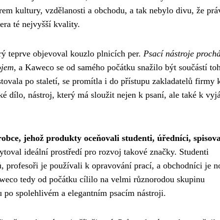
rem kultury, vzdělanosti a obchodu, a tak nebylo divu, že prá
ra té nejvyšší kvality.
rý teprve objevoval kouzlo plnicích per.
Psací nástroje prochá
ojem
, a Kaweco se od samého počátku snažilo být součástí to
ovala po staletí, se promítla i do přístupu zakladatelů firmy 
dílo, nástroj, který má sloužit nejen k psaní, ale také k vyj
bce, jehož produkty oceňovali studenti, úředníci, spisova
toval ideální prostředí pro rozvoj takové značky. Studenti
, profesoři je používali k opravování prací, a obchodníci je no
weco tedy od počátku cílilo na velmi různorodou skupinu
u po spolehlivém a elegantním psacím nástroji.