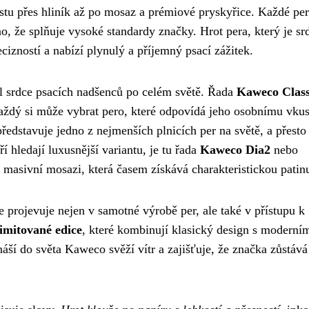
stu přes hliník až po mosaz a prémiové pryskyřice. Každé pe
no, že splňuje vysoké standardy značky. Hrot pera, který je s
izností a nabízí plynulý a příjemný psací zážitek.
l srdce psacích nadšenců po celém světě. Řada
Kaweco Class
každý si může vybrat pero, které odpovídá jeho osobnímu vku
 představuje jedno z nejmenších plnicích per na světě, a přesto
 hledají luxusnější variantu, je tu řada
Kaweco Dia2
nebo
 masivní mosazi, která časem získává charakteristickou patin
 projevuje nejen v samotné výrobě per, ale také v přístupu k
imitované edice
, které kombinují klasický design s moderní
áší do světa Kaweco svěží vítr a zajišťuje, že značka zůstává