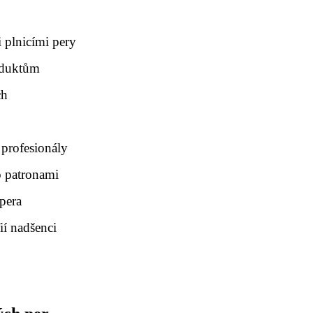
 plnicími pery
roduktům
ch
 profesionály
o patronami
 pera
ií nadšenci