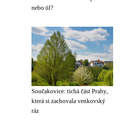
nebo úl?
Součakovice: tichá část Prahy,
která si zachovala venkovský
ráz