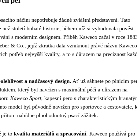
ých per
sacího náčiní nepotřebuje žádné zvláštní představení. Tato
než století bohaté historie, během níž si vybudovala pověst
acování s moderním designem. Příběh Kaweco začal v roce 188
eber & Co., jejíž zkratka dala vzniknout právě názvu Kawec
ch potřeb nejvyšší kvality, a to s důrazem na preciznost kaž
lehlivost a nadčasový design.
Ať už sáhnete po plnicím pe
oduktem, který byl navržen s maximální péčí a důrazem na
sporu
Kaweco Sport
, kapesní pero s charakteristickým hranat
ento model byl původně navržen pro sportovce a cestovatele, k
 přitom nabídne plnohodnotný psací zážitek.
 je to
kvalita materiálů a zpracování
. Kaweco používá pro