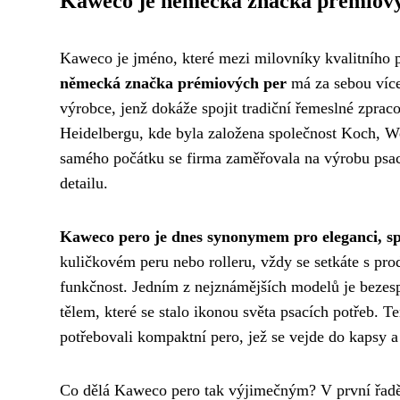
Kaweco je německá značka prémiov
Kaweco je jméno, které mezi milovníky kvalitního p
německá značka prémiových per
má za sebou více 
výrobce, jenž dokáže spojit tradiční řemeslné zpr
Heidelbergu, kde byla založena společnost Koch, W
samého počátku se firma zaměřovala na výrobu psací
detailu.
Kaweco pero je dnes synonymem pro eleganci, spo
kuličkovém peru nebo rolleru, vždy se setkáte s pr
funkčnost. Jedním z nejznámějších modelů je beze
tělem, které se stalo ikonou světa psacích potřeb. T
potřebovali kompaktní pero, jež se vejde do kapsy a
Co dělá Kaweco pero tak výjimečným? V první řadě