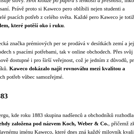
isuje slovy.
Hrot klouže po papíru s lehkostí a přesností
, inko
aní. Právě proto si Kaweco pero oblíbili nejen studenti a
telé psacích potřeb z celého světa. Každé pero Kaweco je toti
m, které potěší oko i ruku
.
cká značka prémiových per se prodává v desítkách zemí a jej
odech s psacími potřebami, tak v online obchodech. Přes svůj
 dostupné i pro širší veřejnost, což je jedním z důvodů, pr
níků.
Kaweco dokázalo najít rovnováhu mezi kvalitou a
ích potřeb vůbec samozřejmé.
883
gu, kde roku 1883 skupina nadšenců a obchodníků rozhodla
 tehdy založena pod názvem Koch, Weber & Co.
, přičemž z
slavnému jménu Kaweco, které dnes zná každý milovník kvali