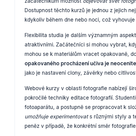
začátečníkům možnost
objevovat svět fotog
Dostupnost těchto kurzů je jednou z jejich ne
kdykoliv během dne nebo noci, což vyhovuje 
Flexibilita studia je dalším významným aspekt
atraktivními. Začátečníci si mohou vybrat, kd
mohou se k materiálům vracet opakovaně, do
opakovaného procházení učiva je neocenite
jako je nastavení clony, závěrky nebo citlivost
Webové kurzy v oblasti fotografie nabízejí ši
pokročilé techniky editace fotografií. Studen
fotoaparátu, a postupně se propracovat k sl
umožňuje experimentovat
s různými styly a t
peněz v případě, že konkrétní směr fotografi