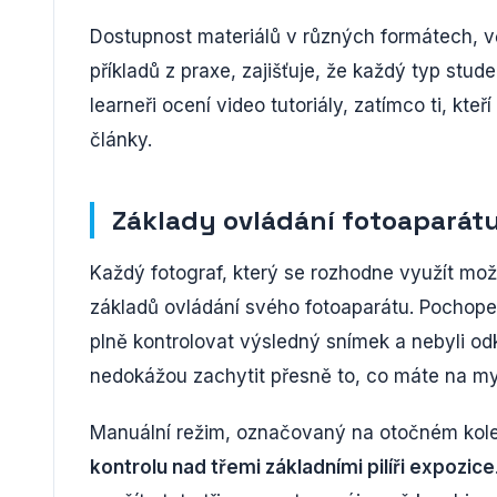
Dostupnost materiálů v různých formátech, vč
příkladů z praxe, zajišťuje, že každý typ stu
learneři ocení video tutoriály, zatímco ti, kt
články.
Základy ovládání fotoaparát
Každý fotograf, který se rozhodne využít možn
základů ovládání svého fotoaparátu. Pochopen
plně kontrolovat výsledný snímek a nebyli od
nedokážou zachytit přesně to, co máte na mys
Manuální režim, označovaný na otočném kol
kontrolu nad třemi základními pilíři expozice