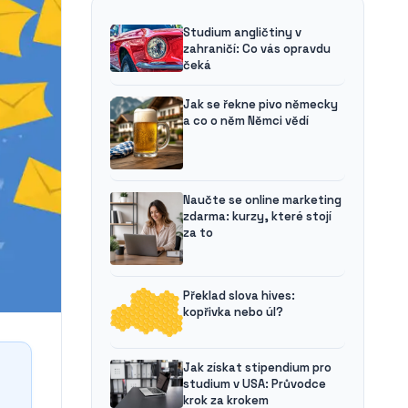
Studium angličtiny v
zahraničí: Co vás opravdu
čeká
Jak se řekne pivo německy
a co o něm Němci vědí
Naučte se online marketing
zdarma: kurzy, které stojí
za to
Překlad slova hives:
kopřivka nebo úl?
Jak získat stipendium pro
studium v USA: Průvodce
krok za krokem