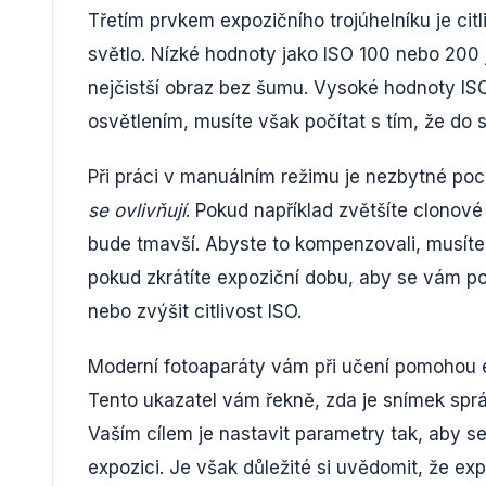
Třetím prvkem expozičního trojúhelníku je citli
světlo. Nízké hodnoty jako ISO 100 nebo 200 j
nejčistší obraz bez šumu. Vysoké hodnoty IS
osvětlením, musíte však počítat s tím, že do sn
Při práci v manuálním režimu je nezbytné poc
se ovlivňují
. Pokud například zvětšíte clonové
bude tmavší. Abyste to kompenzovali, musíte 
pokud zkrátíte expoziční dobu, aby se vám po
nebo zvýšit citlivost ISO.
Moderní fotoaparáty vám při učení pomohou ex
Tento ukazatel vám řekně, zda je snímek s
Vaším cílem je nastavit parametry tak, aby 
expozici. Je však důležité si uvědomit, že e