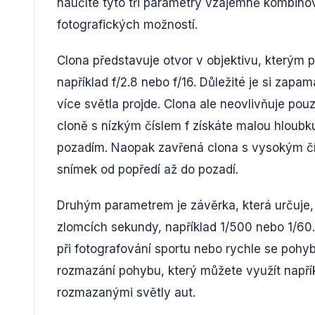
naučíte tyto tři parametry vzájemně kombinov
fotografických možností.
Clona představuje otvor v objektivu, kterým p
například f/2.8 nebo f/16. Důležité je si zapa
více světla projde. Clona ale neovlivňuje pouz
cloně s nízkým číslem f získáte malou hloubku
pozadím. Naopak zavřená clona s vysokým čísl
snímek od popředí až do pozadí.
Druhým parametrem je závěrka, která určuje
zlomcích sekundy, například 1/500 nebo 1/60
při fotografování sportu nebo rychle se pohyb
rozmazání pohybu, který můžete využít napřík
rozmazanými světly aut.