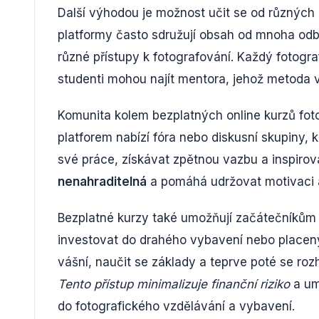
Další výhodou je možnost učit se od různých i
platformy často sdružují obsah od mnoha odb
různé přístupy k fotografování. Každý fotogra
studenti mohou najít mentora, jehož metoda v
Komunita kolem bezplatných online kurzů foto
platforem nabízí fóra nebo diskusní skupiny, k
své práce, získávat zpětnou vazbu a inspiro
nenahraditelná
a pomáhá udržovat motivaci a 
Bezplatné kurzy také umožňují začátečníkům v
investovat do drahého vybavení nebo placených
vášní, naučit se základy a teprve poté se roz
Tento přístup minimalizuje finanční riziko
a um
do fotografického vzdělávání a vybavení.