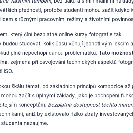
rafie vlastním tempem
, bez tlaku a s minimálními náklady
jvětších předností, protože studenti mohou začít kdykoli
lidem s různými pracovními režimy a životními povinnos
em, který činí bezplatné online kurzy fotografie tak
y budou studovat, kolik času věnují jednotlivým lekcím 
kud plně nepochopí danou problematiku.
Tato možnos
lná
, zejména při osvojování technických aspektů fotogr
i ISO.
rokou škálu témat, od základních principů kompozice až 
ti mohou začít s úplnými základy, jako je pochopení funk
ožitějším konceptům.
Bezplatná dostupnost těchto materi
echnikami, aniž by existovalo riziko ztráty investovanýc
e studenta nezaujme.