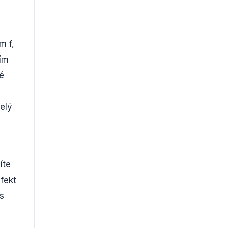
m f,
ím
né
elý
íte
fekt
s