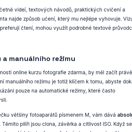
etně videí, textových návodů, praktických cvičení a
denta najde způsob učení, který mu nejlépe vyhovuje. Viz
eří preferují čtení, mohou využít podrobné textové průvod
u a manuálního režimu
osti online kurzu fotografie zdarma, by měl začít právě
í manuálního režimu je totiž klíčem k tomu, abyste dok
kázáni pouze na automatické režimy, které často
li.
ečku většiny fotoaparátů písmenem M, vám dává
absol
. Těmito pilíři jsou clona, závěrka a citlivost ISO. Když se