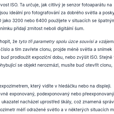
vost ISO. Ta určuje, jak citlivý je senzor fotoaparátu na
sou ideální pro fotografování za dobrého světla a posky
O jako 3200 nebo 6400 použijete v situacích se špatný
ímku přidají zrnitost neboli digitální šum.
hopit, že
tyto tři parametry spolu úzce souvisí a vzáje
 číslo a tím zavřete clonu, projde méně světla a snímek
buď prodloužit expoziční dobu, nebo zvýšit ISO. Stejně 
hybující se objekt nerozmázl, musíte buď otevřít clonu,
pozimetrem, který vidíte v hledáčku nebo na displeji.
právně exponovaný, podexponovaný nebo přeexponovaný
se ukazatel nacházel uprostřed škály, což znamená sprá
xpozimetr měří odražené světlo a v některých situacích 