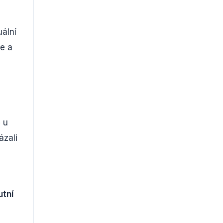
uální
ce a
 u
ázali
utní