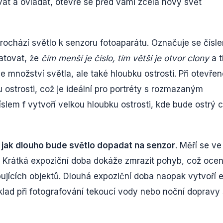
at a ovládat, otevře se před vámi zcela nový svět
rochází světlo k senzoru fotoaparátu. Označuje se čísle
matovat, že
čím menší je číslo, tím větší je otvor clony
a t
e množství světla, ale také hloubku ostrosti. Při otevře
 ostrosti, což je ideální pro portréty s rozmazaným
em f vytvoří velkou hloubku ostrosti, kde bude ostrý c
,
jak dlouho bude světlo dopadat na senzor
. Měří se ve
. Krátká expoziční doba dokáže zmrazit pohyb, což ocen
ujících objektů. Dlouhá expoziční doba naopak vytvoří e
lad při fotografování tekoucí vody nebo noční dopravy 