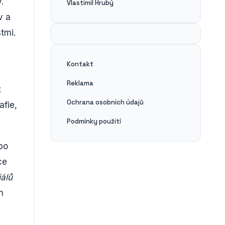
.
Vlastimil Hrubý
v a
tmi.
Kontakt
a
Reklama
t
Ochrana osobních údajů
afie,
Podmínky použití
po
ce
álů
h