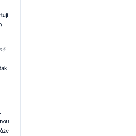
tují
m
mně
tak
.
vnou
může