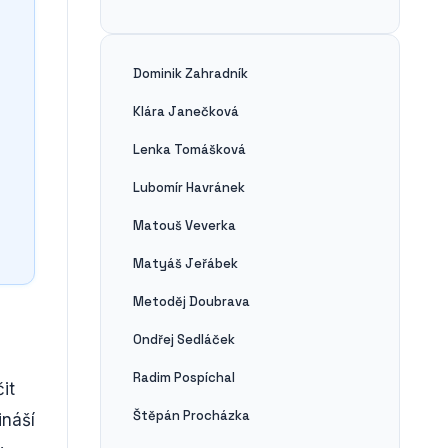
Dominik Zahradník
Klára Janečková
Lenka Tomášková
Lubomír Havránek
Matouš Veverka
Matyáš Jeřábek
Metoděj Doubrava
Ondřej Sedláček
Radim Pospíchal
it
Štěpán Procházka
ináší