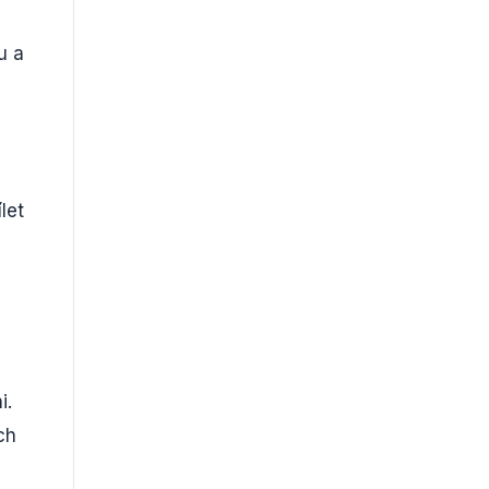
u a
let
i.
ch