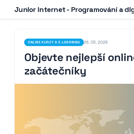
Junior Internet - Programování a di
26. 05. 2026
ONLINE KURZY A E-LEARNING
Objevte nejlepší onli
začátečníky