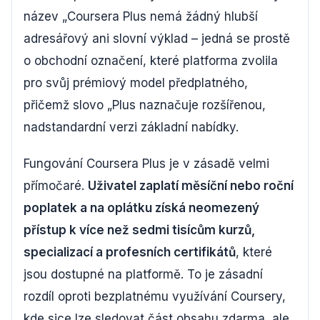
název „Coursera Plus nemá žádný hlubší
adresářový ani slovní výklad – jedná se prostě
o obchodní označení, které platforma zvolila
pro svůj prémiový model předplatného,
přičemž slovo „Plus naznačuje rozšířenou,
nadstandardní verzi základní nabídky.
Fungování Coursera Plus je v zásadě velmi
přímočaré.
Uživatel zaplatí měsíční nebo roční
poplatek a na oplátku získá neomezený
přístup k více než sedmi tisícům kurzů,
specializací a profesních certifikátů
, které
jsou dostupné na platformě. To je zásadní
rozdíl oproti bezplatnému využívání Coursery,
kde sice lze sledovat část obsahu zdarma, ale