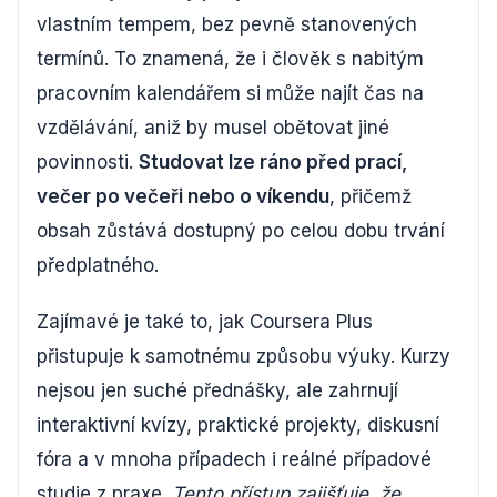
vlastním tempem, bez pevně stanovených
termínů. To znamená, že i člověk s nabitým
pracovním kalendářem si může najít čas na
vzdělávání, aniž by musel obětovat jiné
povinnosti.
Studovat lze ráno před prací,
večer po večeři nebo o víkendu
, přičemž
obsah zůstává dostupný po celou dobu trvání
předplatného.
Zajímavé je také to, jak Coursera Plus
přistupuje k samotnému způsobu výuky. Kurzy
nejsou jen suché přednášky, ale zahrnují
interaktivní kvízy, praktické projekty, diskusní
fóra a v mnoha případech i reálné případové
studie z praxe.
Tento přístup zajišťuje, že