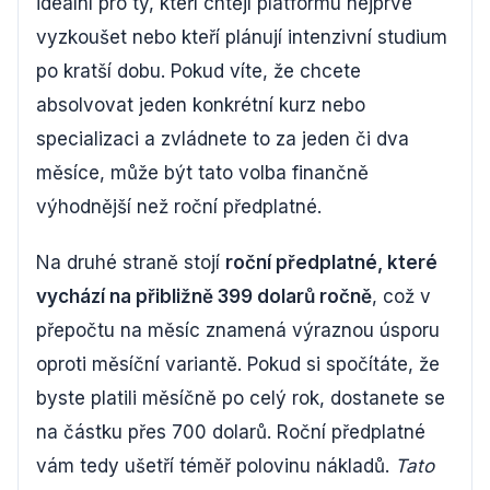
ideální pro ty, kteří chtějí platformu nejprve
vyzkoušet nebo kteří plánují intenzivní studium
po kratší dobu. Pokud víte, že chcete
absolvovat jeden konkrétní kurz nebo
specializaci a zvládnete to za jeden či dva
měsíce, může být tato volba finančně
výhodnější než roční předplatné.
Na druhé straně stojí
roční předplatné, které
vychází na přibližně 399 dolarů ročně
, což v
přepočtu na měsíc znamená výraznou úsporu
oproti měsíční variantě. Pokud si spočítáte, že
byste platili měsíčně po celý rok, dostanete se
na částku přes 700 dolarů. Roční předplatné
vám tedy ušetří téměř polovinu nákladů.
Tato