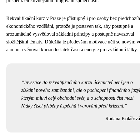
přispět k efektivnějšímu fungování společnosti.
Rekvalifikační kurz v Praze je přístupný i pro osoby bez předchozí
ekonomického vzdělání, protože je postaven tak, aby postupně a
srozumitelně vysvětloval základní principy a postupně navazoval
složitějšími tématy. Důležitá je především motivace učit se novým 
a ochota věnovat kurzu dostatek času a energie pro zvládnutí látky.
Investice do rekvalifikačního kurzu účetnictví není jen o
získání nového zaměstnání, ale o pochopení finančního jazy
kterým mluví celý obchodní svět, a o schopnosti číst mezi
řádky čísel příběhy úspěchů i varování před krizemi.
Radana Kolářová