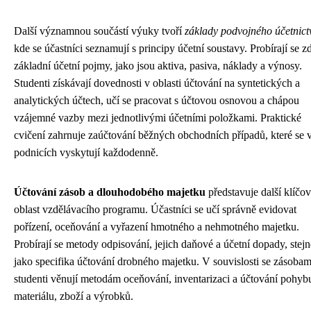
Další významnou součástí výuky tvoří
základy podvojného účetnict
kde se účastníci seznamují s principy účetní soustavy. Probírají se z
základní účetní pojmy, jako jsou aktiva, pasiva, náklady a výnosy.
Studenti získávají dovednosti v oblasti účtování na syntetických a
analytických účtech, učí se pracovat s účtovou osnovou a chápou
vzájemné vazby mezi jednotlivými účetními položkami. Praktické
cvičení zahrnuje zaúčtování běžných obchodních případů, které se 
podnicích vyskytují každodenně.
Účtování zásob a dlouhodobého majetku
představuje další klíčo
oblast vzdělávacího programu. Účastníci se učí správně evidovat
pořízení, oceňování a vyřazení hmotného a nehmotného majetku.
Probírají se metody odpisování, jejich daňové a účetní dopady, stejn
jako specifika účtování drobného majetku. V souvislosti se zásobam
studenti věnují metodám oceňování, inventarizaci a účtování pohyb
materiálu, zboží a výrobků.