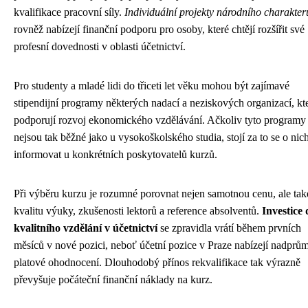
kvalifikace pracovní síly.
Individuální projekty národního charakter
rovněž nabízejí finanční podporu pro osoby, které chtějí rozšířit své
profesní dovednosti v oblasti účetnictví.
Pro studenty a mladé lidi do třiceti let věku mohou být zajímavé
stipendijní programy některých nadací a neziskových organizací, kt
podporují rozvoj ekonomického vzdělávání. Ačkoliv tyto programy
nejsou tak běžné jako u vysokoškolského studia, stojí za to se o nic
informovat u konkrétních poskytovatelů kurzů.
Při výběru kurzu je rozumné porovnat nejen samotnou cenu, ale tak
kvalitu výuky, zkušenosti lektorů a reference absolventů.
Investice 
kvalitního vzdělání v účetnictví
se zpravidla vrátí během prvních
měsíců v nové pozici, neboť účetní pozice v Praze nabízejí nadprů
platové ohodnocení. Dlouhodobý přínos rekvalifikace tak výrazně
převyšuje počáteční finanční náklady na kurz.