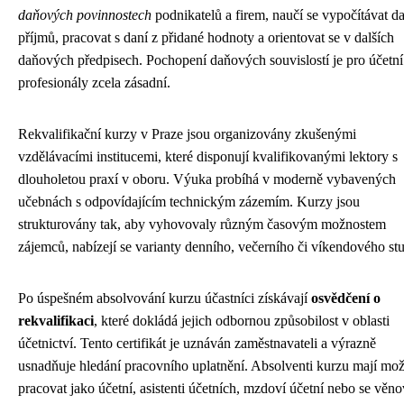
daňových povinnostech
podnikatelů a firem, naučí se vypočítávat d
příjmů, pracovat s daní z přidané hodnoty a orientovat se v dalších
daňových předpisech. Pochopení daňových souvislostí je pro účetní
profesionály zcela zásadní.
Rekvalifikační kurzy v Praze jsou organizovány zkušenými
vzdělávacími institucemi, které disponují kvalifikovanými lektory s
dlouholetou praxí v oboru. Výuka probíhá v moderně vybavených
učebnách s odpovídajícím technickým zázemím. Kurzy jsou
strukturovány tak, aby vyhovovaly různým časovým možnostem
zájemců, nabízejí se varianty denního, večerního či víkendového stu
Po úspešném absolvování kurzu účastníci získávají
osvědčení o
rekvalifikaci
, které dokládá jejich odbornou způsobilost v oblasti
účetnictví. Tento certifikát je uznáván zaměstnavateli a výrazně
usnadňuje hledání pracovního uplatnění. Absolventi kurzu mají mo
pracovat jako účetní, asistenti účetních, mzdoví účetní nebo se věno