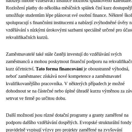
nabízejí mnohé vzdělávací instituce možnost splátkového kalendáře
Rozložení platby do několika měsíčních splátek činí kurz dostupněj
umožňuje studentům lépe plánovat své osobní finance. Některé ško
spolupracují s finančními institucemi a nabízejí zvýhodněné úvěry n
vzdělávání s nízkými úrokovými sazbami speciálně určené pro účas
rekvalifikačních kurzů.
Zaměstnavatelé také stále častěji investují do vzdělávání svých
zaměstnanců a mohou poskytnout finanční podporu na rekvalifikač
kurz účetnictví.
Tato forma financování
je oboustranně výhodná,
neboť zaměstnanec získává nové kompetence a zaměstnavatel
kvalifikovanějšího pracovníka. V některých případech je možné
dohodnout se na částečné nebo úplné úhradě kurzu výměnou za zá
setrvat ve firmě po určitou dobu.
Další možností jsou různé dotační programy a granty zaměřené na
podporu dalšího vzdělávání dospělých. Evropské strukturální fondy
pravidelně vypisují výzvy pro projekty zaměřené na zvyšování