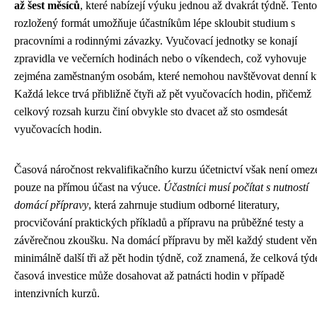
až šest měsíců
, které nabízejí výuku jednou až dvakrát týdně. Tento
rozložený formát umožňuje účastníkům lépe skloubit studium s
pracovními a rodinnými závazky. Vyučovací jednotky se konají
zpravidla ve večerních hodinách nebo o víkendech, což vyhovuje
zejména zaměstnaným osobám, které nemohou navštěvovat denní k
Každá lekce trvá přibližně čtyři až pět vyučovacích hodin, přičemž
celkový rozsah kurzu činí obvykle sto dvacet až sto osmdesát
vyučovacích hodin.
Časová náročnost rekvalifikačního kurzu účetnictví však není omez
pouze na přímou účast na výuce.
Účastníci musí počítat s nutností
domácí přípravy
, která zahrnuje studium odborné literatury,
procvičování praktických příkladů a přípravu na průběžné testy a
závěrečnou zkoušku. Na domácí přípravu by měl každý student věn
minimálně další tři až pět hodin týdně, což znamená, že celková týd
časová investice může dosahovat až patnácti hodin v případě
intenzivních kurzů.