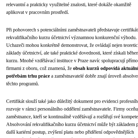
relevantní a prakticky využitelné znalosti, které dokáže okamžitě
aplikovat v pracovním prostředí.
Při pohovorech s potenciálními zaměstnavateli představuje certifikát
rekvalifikačního kurzu účetnictví významnou konkurenční výhodu.
Uchazeči mohou konkrétně demonstrovat, že ovládají nejen teoreti
základy účetnictví, ale také praktické dovednosti, které získali běhe
kurzu. Mnohé vzdělávací instituce v Praze navíc spolupracují přímo
firmami z oboru, což znamená, že
obsah kurzů odpovídá aktuáln
potřebám trhu práce
a zaměstnavatelé dobře znají úroveň absolve
těchto programů.
Certifikát slouží také jako důležitý dokument pro evidenci profesní
rozvoje v rámci personálního oddělení zaměstnavatele. Firmy oceňu
zaměstnance, kteří se kontinuálně vzdělávají a rozšiřují své kompet
Absolvování rekvalifikačního kurzu účetnictví může být základem 
další kariérní postup, zvýšení platu nebo přidělení odpovědnějších