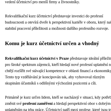
vedení účetnictví pro menší firmy a živnostníky.
Rekvalifikační kurz účetnictví představuje investici do profesní
budoucnosti a otevírá dveře k perspektivní kariéře v oboru, který na
stabilní pracovní příležitosti a možnosti dalšího profesního rozvoje.
Komu je kurz účetnictví určen a vhodný
Rekvalifikační kurz účetnictví v Praze
představuje ideální příležit
pro široké spektrum zájemců, kteří hledají nové profesní uplatnění 
chtějí rozšířit své stávající kompetence v oblasti financí a ekonomiky
Tento typ vzdělávání je koncipován tak, aby vyhovoval různým
skupinám účastníků s odlišnými výchozími pozicemi a cíli.
Primárně je kurz určen lidem, kteří se nacházejí v situaci, kdy potřeb
změnit své
profesní zaměření
a hledají perspektivní obor s dobrým
uplatněním na trhu práce. Účetnictví patří mezi profese, které jsou t