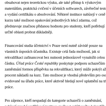
obsahovat nejen teoretickou výuku, ale také přístup k výukovým
materiálům, praktická cvičení v účetních softwarech, závěrečné test
a vydání certifikátu o absolvování. Některé instituce nabízejí v ceně
kurzu také možnost opakování jednotlivých lekcí zdarma, což
představuje značnou přidanou hodnotu pro studenty, kteří potřebují
určité oblasti probrat důkladněji.
Financování studia účetnictví v Praze není nutně závislé pouze na
vlastních úsporách účastníka. Existuje celá řada možností, jak si
rekvalifikaci zafinancovat bez nutnosti jednorázově vynaložit celou
částku.
Úřad práce České republiky
poskytuje podporu uchazečům 
zaměstnání formou příspěvku na rekvalifikaci, který může pokrýt až
procent nákladů na kurz. Tato možnost je vhodná především pro os
evidované na úřadu práce, které aktivně hledají nové uplatnění na t
práce.
Pro zájemce, kteří nespadají do kategorie uchazečů o zaměstnání,