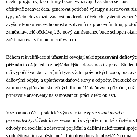
účetní programy, které firmy běžně využívají. Účastníci se naučí
efektivně zadávat data, generovat potřebné výstupy a sestavovat rů
typy účetních výkazů. Znalost moderních účetních systémů výrazně
zvyšuje konkurenceschopnost absolventů na pracovním trhu, proto
zaměstnavatelé očekávají, že nový zaměstnanec bude schopen okam
začít pracovat s firemním softwarem.
Během rekvalifikace si účastníci osvojují také
zpracování daňový
přiznání
, což je jedna z nejžádanějších dovedností v praxi. Studenti
učí vypočítávat daň z příjmů fyzických i právnických osob, pracova
daňovými odpisy a uplatňovat daňové slevy a odpočty. Praktické cv
zahrnuje vyplňování skutečných formulářů daňových přiznání, což
připravuje absolventy na samostatnou práci v této oblasti.
Významnou částí praktické výuky je také
zpracování mezd a
personalistiky
. Účastníci se seznamují s výpočtem hrubé a čisté mzd
odvody na sociální a zdravotní pojištění a dalšími náležitostmi spoj
s odměňováním zaměstnanců. Tato dovednost je obzvláště cenná,