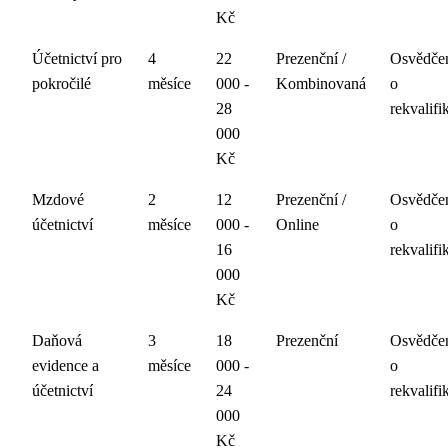
Kč
Účetnictví pro
4
22
Prezenční /
Osvědče
pokročilé
měsíce
000 -
Kombinovaná
o
28
rekvalifi
000
Kč
Mzdové
2
12
Prezenční /
Osvědče
účetnictví
měsíce
000 -
Online
o
16
rekvalifi
000
Kč
Daňová
3
18
Prezenční
Osvědče
evidence a
měsíce
000 -
o
účetnictví
24
rekvalifi
000
Kč