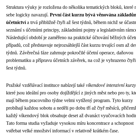
Struktura výuky je rozložena do několika tematických bloků, které 
sebe logicky navazují.
První část kurzu bývá věnována základů
účetnictví
a trvá přibližně čtyři až šest týdnů, během nichž se účastn
seznámí s účetními principy, základními pojmy a legislativním rám
Následující období je zaměřeno na praktické účtování běžných účet
případů, což představuje nejrozsáhlejší část kurzu trvající osm až de
týdnů. Závěrečná fáze zahrnuje pokročilé účetní operace, daňovou
problematiku a přípravu účetních závěrek, na což je vyhrazeno čtyři
šest týdnů.
Pražské vzdělávací instituce nabízejí také
víkendové intenzivní kurzy
které jsou ideální pro osoby dojíždějící z jiných měst nebo pro ty, kt
mají během pracovního týdne velmi vytížený program. Tyto kurzy
probíhají každou sobotu a neděli po dobu tří až čtyř měsíců, přičem
každý víkendový blok obsahuje deset až dvanáct vyučovacích hodi
Tato forma studia vyžaduje vysokou míru koncentrace a schopnost
vstřebat velké množství informací v relativně krátkém čase.