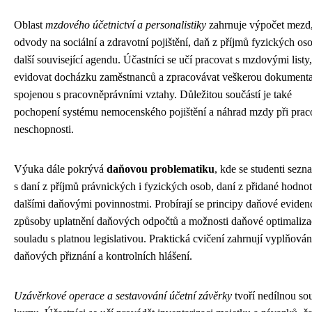
Oblast
mzdového účetnictví a personalistiky
zahrnuje výpočet mezd
odvody na sociální a zdravotní pojištění, daň z příjmů fyzických os
další související agendu. Účastníci se učí pracovat s mzdovými listy,
evidovat docházku zaměstnanců a zpracovávat veškerou dokumenta
spojenou s pracovněprávními vztahy. Důležitou součástí je také
pochopení systému nemocenského pojištění a náhrad mzdy při prac
neschopnosti.
Výuka dále pokrývá
daňovou problematiku
, kde se studenti sezn
s daní z příjmů právnických i fyzických osob, daní z přidané hodnot
dalšími daňovými povinnostmi. Probírají se principy daňové eviden
způsoby uplatnění daňových odpočtů a možnosti daňové optimaliza
souladu s platnou legislativou. Praktická cvičení zahrnují vyplňován
daňových přiznání a kontrolních hlášení.
Uzávěrkové operace a sestavování účetní závěrky
tvoří nedílnou so