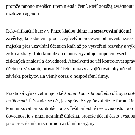
protože mnoho menších firem hledá účetní, kteří dokážą zvládnout i
mzdovou agendu.
Rekvalifikační kurzy v Praze kladou důraz na
sestavování účetní
závěrky
, kde studenti procházejí celým procesem od inventarizace
majetku přes uzavírání účetních knih až po vytvoření rozvahy a vý
zisku a ztráty. Tato komplexní činnost vyžaduje propojení všech
získaných znalostí a dovedností. Absolventi se učí kontrolovat sprá
účetních záznamů, provádět účetní opravy a zajišťovat, aby účetní
závěrka poskytovala věrný obraz o hospodaření firmy.
Praktická výuka zahrnuje také
komunikaci s finančními úřady a dal
institucemi
. Účastníci se učí, jak správně vyplňovat různé formuláře
komunikovat při kontrolách a jak řešit případné nesrovnalosti. Tato
dovednost je v praxi nesmírně důležitá, protože účetní často vystupu
jako prostředník mezi firmou a státními orgány.