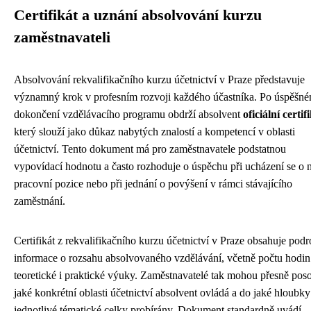
Certifikát a uznání absolvování kurzu
zaměstnavateli
Absolvování rekvalifikačního kurzu účetnictví v Praze představuje
významný krok v profesním rozvoji každého účastníka. Po úspěšn
dokončení vzdělávacího programu obdrží absolvent
oficiální certif
který slouží jako důkaz nabytých znalostí a kompetencí v oblasti
účetnictví. Tento dokument má pro zaměstnavatele podstatnou
vypovídací hodnotu a často rozhoduje o úspěchu při ucházení se o 
pracovní pozice nebo při jednání o povýšení v rámci stávajícího
zaměstnání.
Certifikát z rekvalifikačního kurzu účetnictví v Praze obsahuje pod
informace o rozsahu absolvovaného vzdělávání, včetně počtu hodin
teoretické i praktické výuky. Zaměstnavatelé tak mohou přesně poso
jaké konkrétní oblasti účetnictví absolvent ovládá a do jaké hloubky
jednotlivé tématické celky probírány. Dokument standardně uvádí