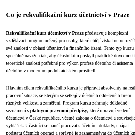
Co je rekvalifikační kurz účetnictví v Praze
Rekvalifikační kurz účetnictví v Praze
představuje komplexní
vzdělávací program určený pro osoby, které chtějí získat nebo rozšíř
své znalosti v oblasti účetnictví a finančního řízení. Tento typ kurzu 
speciálně navržen tak, aby účastníkům poskytl praktické dovednosti
teoretické znalosti potřebné pro výkon profese účetního či asistenta
účetního v moderním podnikatelském prostředí.
Hlavním cílem rekvalifikačního kurzu je připravit absolventy na reá
pracovní situace, se kterými se setkají v účetních odděleních firem
různých velikostí a zaměření. Program kurzu zahrnuje důkladné
seznámení s
platnými právními předpisy
, které upravují vedení
účetnictví v České republice, včetně zákona o účetnictví a souvisejí
vyhlášek. Účastníci se naučí pracovat s účetními doklady, chápat
podstatu účetních operací a správně je zaznamenávat do účetních kn