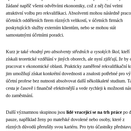
žádané napříč všemi odvětvími ekonomiky, což z něj činí velmi
atraktivní volbu pro rekvalifikaci. Absolventi mohou následně praco
účetních odděleních firem různých velikostí, v účetních firmách
poskytujících služby externím klientům, nebo se mohou stát
samostatnými účetními poradci.
Kurz je také
vhodný pro absolventy středních a vysokých škol
, kteří
získali teoretické vzdělání v jiných oborech, ale nyní zjišťují, že by 
pracovat v ekonomické oblasti. Prakticky zaměřené rekvalifikační 
jim umožňují získat konkrétní dovednosti a znalosti potřebné pro v
účetní profese bez nutnosti absolvovat další několikaleté studium. T
cesta je časově i finančně efektivnější a vede rychleji k možnosti ná
do zaměstnání.
Další významnou skupinou jsou
lidé vracející se na trh práce
po d
pauze, například ženy po mateřské dovolené nebo osoby, které z
různých důvodů přerušily svou kariéru. Pro tyto účastníky představ