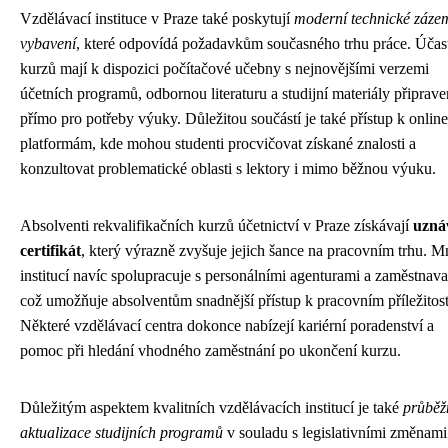
Vzdělávací instituce v Praze také poskytují
moderní technické záze
vybavení
, které odpovídá požadavkům současného trhu práce. Účast
kurzů mají k dispozici počítačové učebny s nejnovějšími verzemi
účetních programů, odbornou literaturu a studijní materiály připrav
přímo pro potřeby výuky. Důležitou součástí je také přístup k online
platformám, kde mohou studenti procvičovat získané znalosti a
konzultovat problematické oblasti s lektory i mimo běžnou výuku.
Absolventi rekvalifikačních kurzů účetnictví v Praze získávají
uzná
certifikát
, který výrazně zvyšuje jejich šance na pracovním trhu. 
institucí navíc spolupracuje s personálními agenturami a zaměstnavat
což umožňuje absolventům snadnější přístup k pracovním příležitos
Některé vzdělávací centra dokonce nabízejí kariérní poradenství a
pomoc při hledání vhodného zaměstnání po ukončení kurzu.
Důležitým aspektem kvalitních vzdělávacích institucí je také
průběž
aktualizace studijních programů
v souladu s legislativními změnami