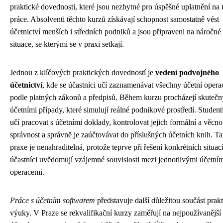
praktické dovednosti, které jsou nezbytné pro úspěšné uplatnění na 
práce. Absolventi těchto kurzů získávají schopnost samostatně vést
účetnictví menších i středních podniků a jsou připraveni na náročné
situace, se kterými se v praxi setkají.
Jednou z klíčových praktických dovedností je
vedení podvojného
účetnictví
, kde se účastníci učí zaznamenávat všechny účetní opera
podle platných zákonů a předpisů. Během kurzu procházejí skuteč
účetními případy, které simulují reálné podnikové prostředí. Student
učí pracovat s účetními doklady, kontrolovat jejich formální a věcn
správnost a správně je zaúčtovávat do příslušných účetních knih. Ta
praxe je nenahraditelná, protože teprve při řešení konkrétních situací
účastníci uvědomují vzájemné souvislosti mezi jednotlivými účetní
operacemi.
Práce s účetním softwarem
představuje další důležitou součást prak
výuky. V Praze se rekvalifikační kurzy zaměřují na nejpoužívanější