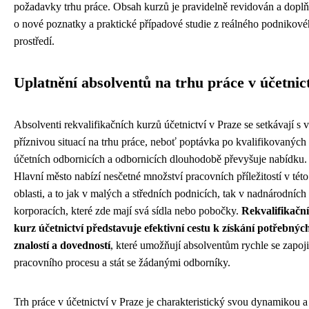
požadavky trhu práce. Obsah kurzů je pravidelně revidován a dopl
o nové poznatky a praktické případové studie z reálného podnikov
prostředí.
Uplatnění absolventů na trhu práce v účetnic
Absolventi rekvalifikačních kurzů účetnictví v Praze se setkávají s 
příznivou situací na trhu práce, neboť poptávka po kvalifikovaných
účetních odbornicích a odbornicích dlouhodobě převyšuje nabídku.
Hlavní město nabízí nesčetné množství pracovních příležitostí v této
oblasti, a to jak v malých a středních podnicích, tak v nadnárodních
korporacích, které zde mají svá sídla nebo pobočky.
Rekvalifikační
kurz účetnictví představuje efektivní cestu k získání potřebnýc
znalostí a dovedností
, které umožňují absolventům rychle se zapoji
pracovního procesu a stát se žádanými odborníky.
Trh práce v účetnictví v Praze je charakteristický svou dynamikou a