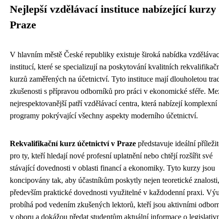
Nejlepší vzdělávací instituce nabízející kurzy
Praze
V hlavním městě České republiky existuje široká nabídka vzděláva
institucí, které se specializují na poskytování kvalitních rekvalifikač
kurzů zaměřených na účetnictví. Tyto instituce mají dlouholetou trad
zkušenosti s přípravou odborníků pro práci v ekonomické sféře. Me
nejrespektovanější patří vzdělávací centra, která nabízejí komplexní
programy pokrývající všechny aspekty moderního účetnictví.
Rekvalifikační kurz účetnictví v Praze
představuje ideální příležit
pro ty, kteří hledají nové profesní uplatnění nebo chtějí rozšířit své
stávající dovednosti v oblasti financí a ekonomiky. Tyto kurzy jsou
koncipovány tak, aby účastníkům poskytly nejen teoretické znalosti,
především praktické dovednosti využitelné v každodenní praxi. Vý
probíhá pod vedením zkušených lektorů, kteří jsou aktivními odbor
v oboru a dokážou předat studentům aktuální informace o legislativ