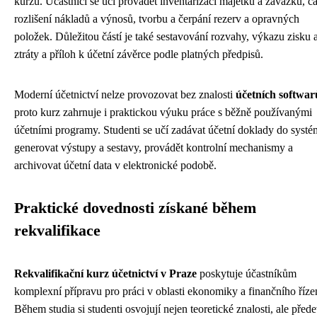
kurzu. Účastníci se učí provádět inventarizaci majetku a závazků, č
rozlišení nákladů a výnosů, tvorbu a čerpání rezerv a opravných
položek. Důležitou částí je také sestavování rozvahy, výkazu zisku 
ztráty a příloh k účetní závěrce podle platných předpisů.
Moderní účetnictví nelze provozovat bez znalosti
účetních softwar
proto kurz zahrnuje i praktickou výuku práce s běžně používanými
účetními programy. Studenti se učí zadávat účetní doklady do systé
generovat výstupy a sestavy, provádět kontrolní mechanismy a
archivovat účetní data v elektronické podobě.
Praktické dovednosti získané během
rekvalifikace
Rekvalifikační kurz účetnictví v Praze
poskytuje účastníkům
komplexní přípravu pro práci v oblasti ekonomiky a finančního říze
Během studia si studenti osvojují nejen teoretické znalosti, ale před