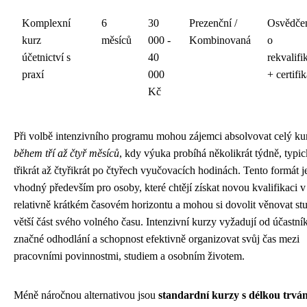
Komplexní
6
30
Prezenční /
Osvědče
kurz
měsíců
000 -
Kombinovaná
o
účetnictví s
40
rekvalifi
praxí
000
+ certifik
Kč
Při volbě intenzivního programu mohou zájemci absolvovat celý ku
během tří až čtyř měsíců
, kdy výuka probíhá několikrát týdně, typi
třikrát až čtyřikrát po čtyřech vyučovacích hodinách. Tento formát j
vhodný především pro osoby, které chtějí získat novou kvalifikaci v
relativně krátkém časovém horizontu a mohou si dovolit věnovat st
větší část svého volného času. Intenzivní kurzy vyžadují od účastní
značné odhodlání a schopnost efektivně organizovat svůj čas mezi
pracovními povinnostmi, studiem a osobním životem.
Méně náročnou alternativou jsou
standardní kurzy s délkou trván