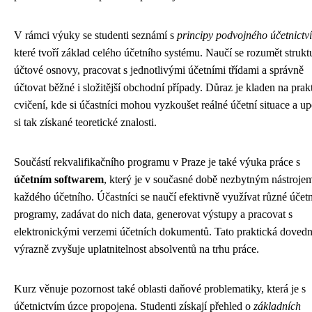
V rámci výuky se studenti seznámí s
principy podvojného účetnictví
které tvoří základ celého účetního systému. Naučí se rozumět strukt
účtové osnovy, pracovat s jednotlivými účetními třídami a správně
účtovat běžné i složitější obchodní případy. Důraz je kladen na prak
cvičení, kde si účastníci mohou vyzkoušet reálné účetní situace a up
si tak získané teoretické znalosti.
Součástí rekvalifikačního programu v Praze je také výuka práce s
účetním softwarem
, který je v současné době nezbytným nástroje
každého účetního. Účastníci se naučí efektivně využívat různé účetn
programy, zadávat do nich data, generovat výstupy a pracovat s
elektronickými verzemi účetních dokumentů. Tato praktická dovedn
výrazně zvyšuje uplatnitelnost absolventů na trhu práce.
Kurz věnuje pozornost také oblasti daňové problematiky, která je s
účetnictvím úzce propojena. Studenti získají přehled o
základních