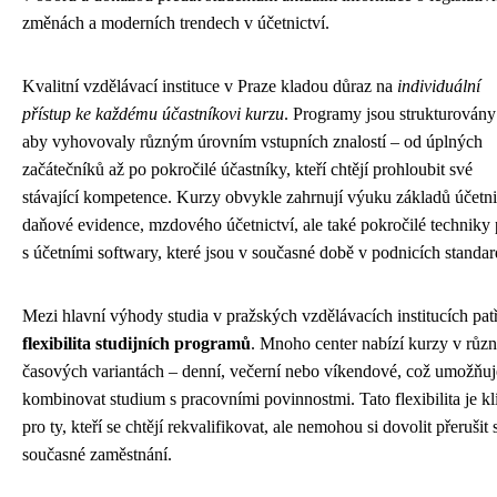
změnách a moderních trendech v účetnictví.
Kvalitní vzdělávací instituce v Praze kladou důraz na
individuální
přístup ke každému účastníkovi kurzu
. Programy jsou strukturovány
aby vyhovovaly různým úrovním vstupních znalostí – od úplných
začátečníků až po pokročilé účastníky, kteří chtějí prohloubit své
stávající kompetence. Kurzy obvykle zahrnují výuku základů účetni
daňové evidence, mzdového účetnictví, ale také pokročilé techniky 
s účetními softwary, které jsou v současné době v podnicích standa
Mezi hlavní výhody studia v pražských vzdělávacích institucích patř
flexibilita studijních programů
. Mnoho center nabízí kurzy v růz
časových variantách – denní, večerní nebo víkendové, což umožňuj
kombinovat studium s pracovními povinnostmi. Tato flexibilita je k
pro ty, kteří se chtějí rekvalifikovat, ale nemohou si dovolit přerušit 
současné zaměstnání.