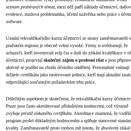
seznam probíraných témat
, mezi něž patří základy účetnictví, daňo
evidence, mzdová problematika, účetní uzávěrka nebo práce s účet
software.
Uznání rekvalifikačního kurzu účetnictví ze strany zaměstnavatelů 
pražském regionu je obecně velmi vysoké. Firmy si uvědomují, že
uchazeči, kteří investovali svůj čas a úsilí do získání kvalifikace v o
účetnictví, projevují
skutečný zájem o profesní růst
a jsou připrav
aktivně se podílet na chodu účetního oddělení. Personalisté vnímají
držitele certifikátu jako motivované jedince, kteří mají aktuální znalo
odpovídající současným požadavkům trhu práce.
Důležitým aspektem je skutečnost, že rekvalifikační kurzy účetnictv
Praze jsou často akreditované příslušnými institucemi, což výrazně
zvyšuje
prestiž získaného certifikátu
. Akreditace znamená, že vzdělá
program prošel důkladným hodnocením a splňuje stanovené standa
kvality. Zaměstnavatelé proto mohou mít jistotu, že absolvent získal