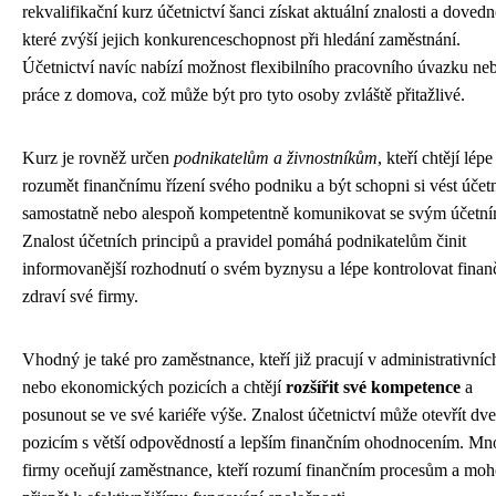
rekvalifikační kurz účetnictví šanci získat aktuální znalosti a dovedn
které zvýší jejich konkurenceschopnost při hledání zaměstnání.
Účetnictví navíc nabízí možnost flexibilního pracovního úvazku ne
práce z domova, což může být pro tyto osoby zvláště přitažlivé.
Kurz je rovněž určen
podnikatelům a živnostníkům
, kteří chtějí lépe
rozumět finančnímu řízení svého podniku a být schopni si vést účetn
samostatně nebo alespoň kompetentně komunikovat se svým účetní
Znalost účetních principů a pravidel pomáhá podnikatelům činit
informovanější rozhodnutí o svém byznysu a lépe kontrolovat finan
zdraví své firmy.
Vhodný je také pro zaměstnance, kteří již pracují v administrativníc
nebo ekonomických pozicích a chtějí
rozšířit své kompetence
a
posunout se ve své kariéře výše. Znalost účetnictví může otevřít dve
pozicím s větší odpovědností a lepším finančním ohodnocením. Mn
firmy oceňují zaměstnance, kteří rozumí finančním procesům a mo