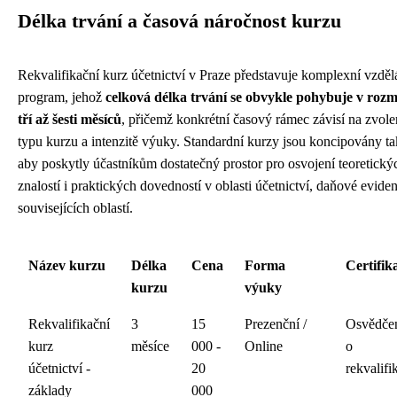
Délka trvání a časová náročnost kurzu
Rekvalifikační kurz účetnictví v Praze představuje komplexní vzděl
program, jehož
celková délka trvání se obvykle pohybuje v rozm
tří až šesti měsíců
, přičemž konkrétní časový rámec závisí na zvol
typu kurzu a intenzitě výuky. Standardní kurzy jsou koncipovány ta
aby poskytly účastníkům dostatečný prostor pro osvojení teoretický
znalostí i praktických dovedností v oblasti účetnictví, daňové evide
souvisejících oblastí.
Název kurzu
Délka
Cena
Forma
Certifik
kurzu
výuky
Rekvalifikační
3
15
Prezenční /
Osvědče
kurz
měsíce
000 -
Online
o
účetnictví -
20
rekvalifi
základy
000