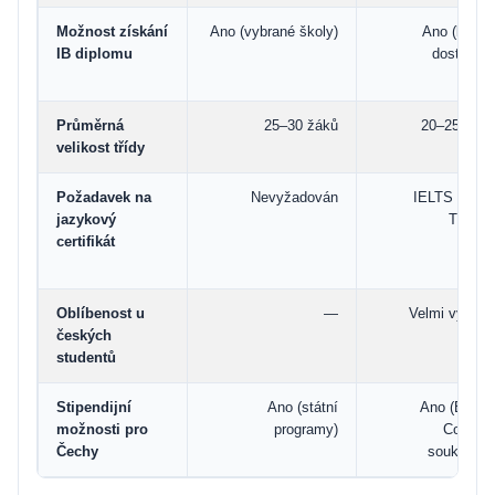
Možnost získání
Ano (vybrané školy)
Ano (běžně
IB diplomu
dostupné)
Průměrná
25–30 žáků
20–25 žáků
velikost třídy
Požadavek na
Nevyžadován
IELTS 5.5+ /
jazykový
TOEFL
certifikát
Oblíbenost u
—
Velmi vysoká
českých
studentů
Stipendijní
Ano (státní
Ano (British
možnosti pro
programy)
Council,
Čechy
soukromé)