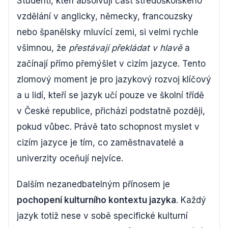
Studenti, kteří absolvují část středoškolského
vzdělání v anglicky, německy, francouzsky
nebo španělsky mluvící zemi, si velmi rychle
všimnou, že
přestávají překládat v hlavě
a
začínají přímo přemýšlet v cizím jazyce. Tento
zlomový moment je pro jazykový rozvoj klíčový
a u lidí, kteří se jazyk učí pouze ve školní třídě
v České republice, přichází podstatně později,
pokud vůbec. Právě tato schopnost myslet v
cizím jazyce je tím, co zaměstnavatelé a
univerzity oceňují nejvíce.
Dalším nezanedbatelným přínosem je
pochopení kulturního kontextu jazyka
. Každý
jazyk totiž nese v sobě specifické kulturní