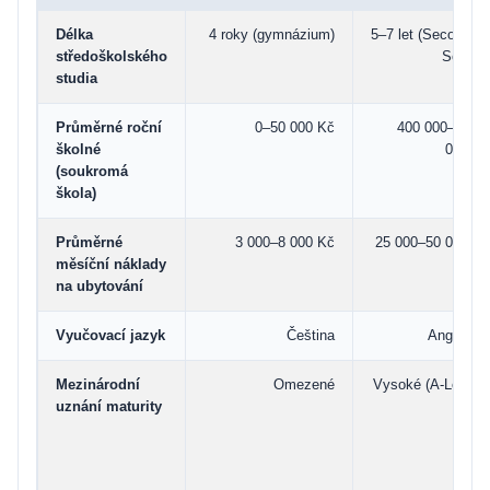
Délka
4 roky (gymnázium)
5–7 let (Secondary
středoškolského
School)
studia
Průměrné roční
0–50 000 Kč
400 000–1 200
školné
000 Kč
(soukromá
škola)
Průměrné
3 000–8 000 Kč
25 000–50 000 Kč
měsíční náklady
na ubytování
Vyučovací jazyk
Čeština
Angličtina
Mezinárodní
Omezené
Vysoké (A-Levels,
uznání maturity
IB)