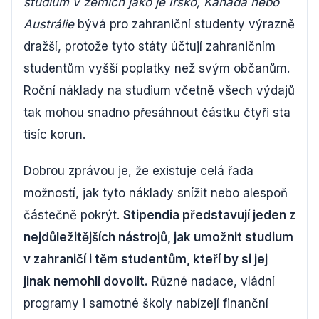
studium v zemích jako je Irsko, Kanada nebo
Austrálie
bývá pro zahraniční studenty výrazně
dražší, protože tyto státy účtují zahraničním
studentům vyšší poplatky než svým občanům.
Roční náklady na studium včetně všech výdajů
tak mohou snadno přesáhnout částku čtyři sta
tisíc korun.
Dobrou zprávou je, že existuje celá řada
možností, jak tyto náklady snížit nebo alespoň
částečně pokrýt.
Stipendia představují jeden z
nejdůležitějších nástrojů, jak umožnit studium
v zahraničí i těm studentům, kteří by si jej
jinak nemohli dovolit.
Různé nadace, vládní
programy i samotné školy nabízejí finanční