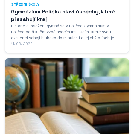
STŘEDNÍ ŠKOLY
Gymnázium Polička slaví úspěchy, které
přesahují kraj
Historie a založení gymnázia v Poličce Gymnázium v
Poličce patří k těm vzdělávacím institucím, které svou
existencí sahají hluboko do minulosti a jejichž příběh je
neoddělitelně spjat s vývojem samotného města. Polička,
11. 06. 2026
toto malebné město na pomezí Čech a Moravy, vždy kladla
důraz na vzdělání svých obyvatel, a...