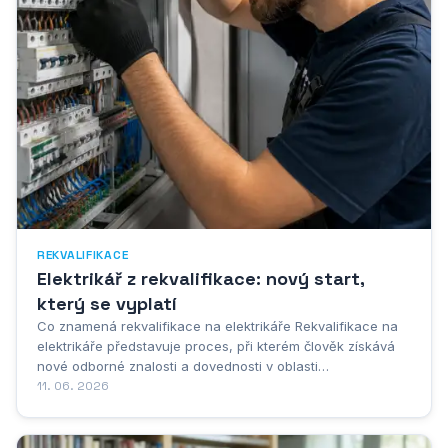
REKVALIFIKACE
Elektrikář z rekvalifikace: nový start,
který se vyplatí
Co znamená rekvalifikace na elektrikáře Rekvalifikace na
elektrikáře představuje proces, při kterém člověk získává
nové odborné znalosti a dovednosti v oblasti
elektrotechniky, aniž by nutně musel mít předchozí vzdělání
11. 06. 2026
v tomto oboru. Jde o oficiálně uznávaný vzdělávací
program, který umožňuje lidem změnit svůj...