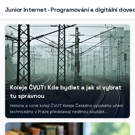
Junior Internet - Programování a digitální dove
Koleje ČVUT: Kde bydlet a jak si vybrat
tu správnou
Historie a vznik kolejí ČVUT Koleje Českého vysokého učení
technického v Praze představují nedílnou součást
akademického života této...