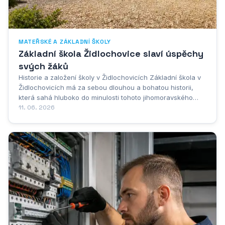
MATEŘSKÉ A ZÁKLADNÍ ŠKOLY
Základní škola Židlochovice slaví úspěchy
svých žáků
Historie a založení školy v Židlochovicích Základní škola v
Židlochovicích má za sebou dlouhou a bohatou historii,
která sahá hluboko do minulosti tohoto jihomoravského
města. Vzdělávání dětí v Židlochovicích probíhalo již v
11. 06. 2026
dobách, kdy celá oblast procházela výraznými
společenskými a hospodářskými proměnami....