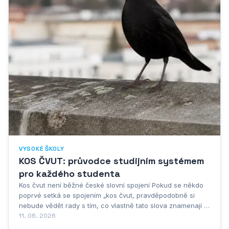
VYSOKÉ ŠKOLY
KOS ČVUT: průvodce studijním systémem
pro každého studenta
Kos čvut není běžné české slovní spojení Pokud se někdo
poprvé setká se spojením „kos čvut, pravděpodobně si
nebude vědět rady s tím, co vlastně tato slova znamenají a
odkud pocházejí. A není se čemu divit, protože „kos čvut
11. 06. 2026
skutečně není běžné české slovní spojení, které by bylo