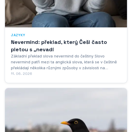
JAZYKY
Nevermind: překlad, který Češi často
pletou s „nevadí
Základní překlad slova nevermind do češtiny Slovo
nevermind patří mezi ta anglická slova, která se v češtině
překládají několika různými způsoby v závislosti na
kontextu, situaci a celkovém vyznění věty. Základní a
11. 06. 2026
nejčastěji používaný překlad tohoto výrazu do češtiny je
„nevadí, případně „to nevadí nebo...