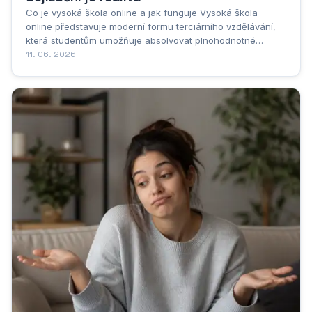
Co je vysoká škola online a jak funguje Vysoká škola
online představuje moderní formu terciárního vzdělávání,
která studentům umožňuje absolvovat plnohodnotné
vysokoškolské studium prostřednictvím internetu, aniž by
11. 06. 2026
museli fyzicky docházet na přednášky nebo semináře. Jde
o vzdělávací instituci, která funguje na...