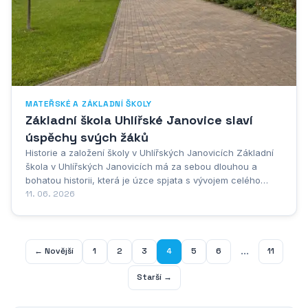
MATEŘSKÉ A ZÁKLADNÍ ŠKOLY
Základní škola Uhlířské Janovice slaví
úspěchy svých žáků
Historie a založení školy v Uhlířských Janovicích Základní
škola v Uhlířských Janovicích má za sebou dlouhou a
bohatou historii, která je úzce spjata s vývojem celého
města a jeho okolí. Počátky organizovaného vzdělávání v
11. 06. 2026
této oblasti sahají hluboko do minulosti, kdy místní
obyvatelé začali pociťovat potřebu...
...
← Novější
1
2
3
4
5
6
11
Starší →