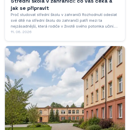
Střední škola v zahraničí: co vás čeká a
jak se připravit
Proč studovat střední školu v zahraničí Rozhodnutí odeslat
své dítě na střední školu do zahraničí patří mezi ta
nejzásadnější, která rodiče v životě svého potomka učiní.
Nejde jen o vzdělání v úzkém slova smyslu, ale o formování
11. 06. 2026
celé osobnosti mladého člověka v době, kdy je jeho
charakter stále tvárný a...