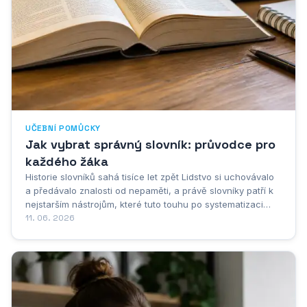
UČEBNÍ POMŮCKY
Jak vybrat správný slovník: průvodce pro
každého žáka
Historie slovníků sahá tisíce let zpět Lidstvo si uchovávalo
a předávalo znalosti od nepaměti, a právě slovníky patří k
nejstarším nástrojům, které tuto touhu po systematizaci
jazyka a poznání odrážejí. Jejich kořeny sahají hluboko do
11. 06. 2026
starověku, daleko dříve, než vznikly první moderní
učebnice nebo tištěné...