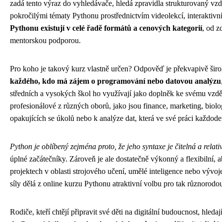
zadá tento výraz do vyhledávače, hledá zpravidla strukturovaný vz
pokročilými tématy Pythonu prostřednictvím videolekcí, interaktivn
Pythonu existují v celé řadě formátů a cenových kategorií
, od z
mentorskou podporou.
Pro koho je takový kurz vlastně určen? Odpověď je překvapivě šir
každého, kdo má zájem o programování nebo datovou analýzu
středních a vysokých škol ho využívají jako doplněk ke svému vzděl
profesionálové z různých oborů, jako jsou finance, marketing, biolog
opakujících se úkolů nebo k analýze dat, která ve své práci každoden
Python je oblíbený zejména proto, že jeho syntaxe je čitelná a rela
úplné začátečníky. Zároveň je ale dostatečně výkonný a flexibilní, ab
projektech v oblasti strojového učení, umělé inteligence nebo vývo
síly dělá z online kurzu Pythonu atraktivní volbu pro tak různorodou
Rodiče, kteří chtějí připravit své děti na digitální budoucnost, hled