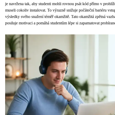
je navržena tak, aby studenti mohli rovnou psát kód přímo v prohlí
museli cokoliv instalovat. To výrazně snižuje počáteční bariéru vs
výsledky svého snažení téměř okamžitě. Tato okamžitá zpětná vazba
posiluje motivaci a pomáhá studentům lépe si zapamatovat probíran