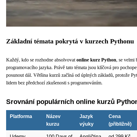
Základní témata pokrytá v kurzech Pythonu
Každý, kdo se rozhodne absolvovat
online kurz Python
, se velmi 
programovacího jazyka. Právě tato témata jsou klíčová pro pochopení
posunout dál. Většina kurzů začíná od úplných základů, protože Pyth
lidem bez předchozí zkušenosti s programováním.
Srovnání populárních online kurzů Pytho
Platforma
Název
Jazyk
Cena
kurzu
výuky
(přibližně)
Udemy
100 Days of
Angličtina
od 299 Kč