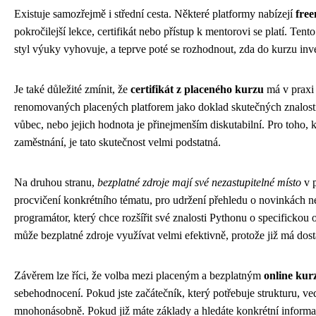
Existuje samozřejmě i střední cesta. Některé platformy nabízejí
fre
pokročilejší lekce, certifikát nebo přístup k mentorovi se platí. Te
styl výuky vyhovuje, a teprve poté se rozhodnout, zda do kurzu inve
Je také důležité zmínit, že
certifikát z placeného kurzu
má v praxi v
renomovaných placených platforem jako doklad skutečných znalostí,
vůbec, nebo jejich hodnota je přinejmenším diskutabilní. Pro toho,
zaměstnání, je tato skutečnost velmi podstatná.
Na druhou stranu,
bezplatné zdroje mají své nezastupitelné místo
v p
procvičení konkrétního tématu, pro udržení přehledu o novinkách 
programátor, který chce rozšířit své znalosti Pythonu o specifickou 
může bezplatné zdroje využívat velmi efektivně, protože již má dost
Závěrem lze říci, že volba mezi placeným a bezplatným
online ku
sebehodnocení. Pokud jste začátečník, který potřebuje strukturu, v
mnohonásobně. Pokud již máte základy a hledáte konkrétní informa