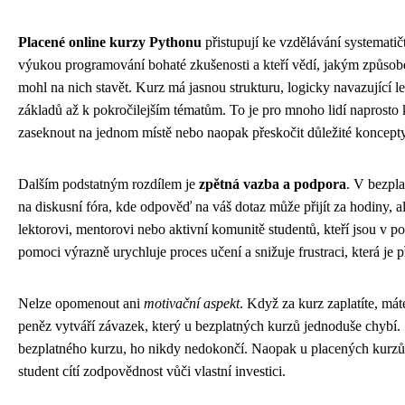
Placené online kurzy Pythonu
přistupují ke vzdělávání systematičt
výukou programování bohaté zkušenosti a kteří vědí, jakým způsob
mohl na nich stavět. Kurz má jasnou strukturu, logicky navazující l
základů až k pokročilejším tématům. To je pro mnoho lidí naprosto 
zaseknout na jednom místě nebo naopak přeskočit důležité koncepty, 
Dalším podstatným rozdílem je
zpětná vazba a podpora
. V bezpla
na diskusní fóra, kde odpověď na váš dotaz může přijít za hodiny, 
lektorovi, mentorovi nebo aktivní komunitě studentů, kteří jsou v 
pomoci výrazně urychluje proces učení a snižuje frustraci, která je 
Nelze opomenout ani
motivační aspekt
. Když za kurz zaplatíte, mát
peněz vytváří závazek, který u bezplatných kurzů jednoduše chybí. Sta
bezplatného kurzu, ho nikdy nedokončí. Naopak u placených kurzů j
student cítí zodpovědnost vůči vlastní investici.