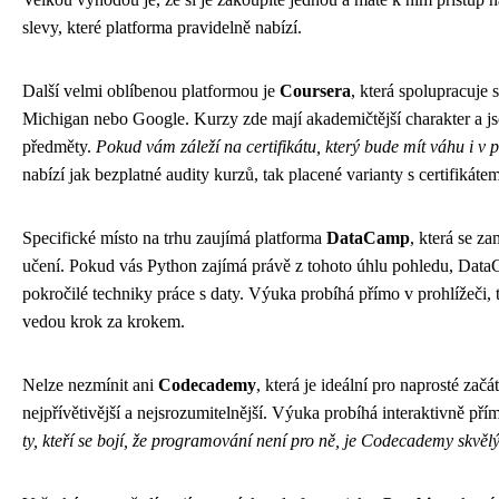
slevy, které platforma pravidelně nabízí.
Další velmi oblíbenou platformou je
Coursera
, která spolupracuje 
Michigan nebo Google. Kurzy zde mají akademičtější charakter a j
předměty.
Pokud vám záleží na certifikátu, který bude mít váhu i v 
nabízí jak bezplatné audity kurzů, tak placené varianty s certifikát
Specifické místo na trhu zaujímá platforma
DataCamp
, která se z
učení. Pokud vás Python zajímá právě z tohoto úhlu pohledu, Data
pokročilé techniky práce s daty. Výuka probíhá přímo v prohlížeči, ta
vedou krok za krokem.
Nelze nezmínit ani
Codecademy
, která je ideální pro naprosté zač
nejpřívětivější a nejsrozumitelnější. Výuka probíhá interaktivně př
ty, kteří se bojí, že programování není pro ně, je Codecademy skvě