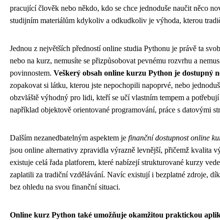
pracující člověk nebo někdo, kdo se chce jednoduše naučit něco n
studijním materiálům kdykoliv a odkudkoliv je výhoda, kterou trad
Jednou z největších předností online studia Pythonu je právě ta sv
nebo na kurz, nemusíte se přizpůsobovat pevnému rozvrhu a nemusí
povinnostem.
Veškerý obsah online kurzu Python je dostupný n
zopakovat si látku, kterou jste nepochopili napoprvé, nebo jednoduše
obzvláště výhodný pro lidi, kteří se učí vlastním tempem a potřebují 
například objektově orientované programování, práce s datovými str
Dalším nezanedbatelným aspektem je
finanční dostupnost online k
jsou online alternativy zpravidla výrazně levnější, přičemž kvalita
existuje celá řada platforem, které nabízejí strukturované kurzy ved
zaplatili za tradiční vzdělávání. Navíc existují i bezplatné zdroje,
bez ohledu na svou finanční situaci.
Online kurz Python také umožňuje okamžitou praktickou aplik