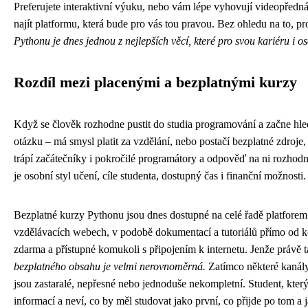
Preferujete interaktivní výuku, nebo vám lépe vyhovují videopřed
najít platformu, která bude pro vás tou pravou. Bez ohledu na to, pr
Pythonu je dnes jednou z nejlepších věcí, které pro svou kariéru i o
Rozdíl mezi placenými a bezplatnými kurzy
Když se člověk rozhodne pustit do studia programování a začne hl
otázku – má smysl platit za vzdělání, nebo postačí bezplatné zdroje
trápí začátečníky i pokročilé programátory a odpověď na ni rozhodn
je osobní styl učení, cíle studenta, dostupný čas i finanční možnosti.
Bezplatné kurzy Pythonu jsou dnes dostupné na celé řadě platfore
vzdělávacích webech, v podobě dokumentací a tutoriálů přímo od k
zdarma a přístupné komukoli s připojením k internetu. Jenže právě ta
bezplatného obsahu je velmi nerovnoměrná.
Zatímco některé kanály
jsou zastaralé, nepřesné nebo jednoduše nekompletní. Student, který 
informací a neví, co by měl studovat jako první, co přijde po tom a 