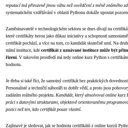
reputací má přirozeně jinou váhu než osvědčení z méně známého zd
systematickém vzdělávání v oblasti Pythonu dokáže upoutat pozorno
Zaměstnavatelé v technologickém sektoru se dnes dívají na certifiká
které certifikáty berou jako důkaz iniciativy a schopnosti samosta
certifikát pochází, a více na tom, co kandidát skutečně umí. Na dru
státní instituce, kde
certifikát z uznávané instituce může být př
řízení
. V takovém prostředí má tedy online kurz Python s certifik
hodnotu.
Je třeba si také říct, že samotný certifikát bez praktických dovedno
Personalisté a techničtí náboráři to dobře vědí, a proto jsou poho
zadáním reálného projektu.
Kandidát, který absolvoval online kurz 
práci s datovými strukturami, objektově orientovanému programová
pozici než ten, kdo certifikát pouze vlastní.
Zajímavé je sledovat, jak se hodnota certifikátů z online kurzů Python