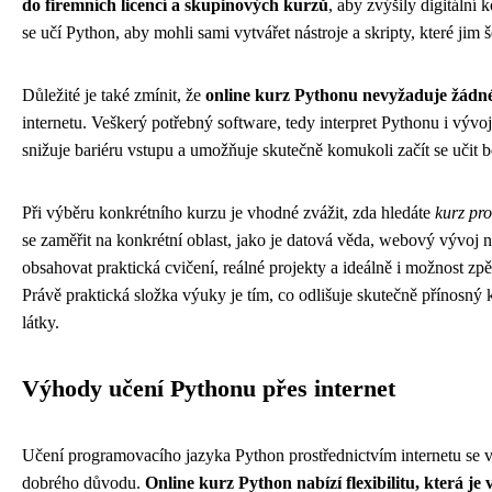
do firemních licencí a skupinových kurzů
, aby zvýšily digitální
se učí Python, aby mohli sami vytvářet nástroje a skripty, které jim š
Důležité je také zmínit, že
online kurz Pythonu nevyžaduje žádné
internetu. Veškerý potřebný software, tedy interpret Pythonu i vývo
snižuje bariéru vstupu a umožňuje skutečně komukoli začít se učit 
Při výběru konkrétního kurzu je vhodné zvážit, zda hledáte
kurz pro
se zaměřit na konkrétní oblast, jako je datová věda, webový vývoj 
obsahovat praktická cvičení, reálné projekty a ideálně i možnost zp
Právě praktická složka výuky je tím, co odlišuje skutečně přínosný
látky.
Výhody učení Pythonu přes internet
Učení programovacího jazyka Python prostřednictvím internetu se v p
dobrého důvodu.
Online kurz Python nabízí flexibilitu, která je