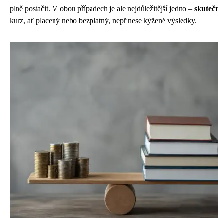
plně postačit. V obou případech je ale nejdůležitější jedno –
skutečn
kurz, ať placený nebo bezplatný, nepřinese kýžené výsledky.