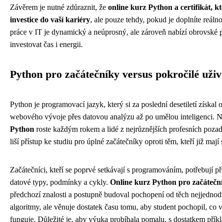
Závěrem je nutné zdůraznit, že
online kurz Python a certifikát, k
investice do vaší kariéry
, ale pouze tehdy, pokud je doplníte reálno
práce v IT je dynamický a neúprosný, ale zároveň nabízí obrovské pří
investovat čas i energii.
Python pro začátečníky versus pokročilé uživ
Python je programovací jazyk, který si za poslední desetiletí získa
webového vývoje přes datovou analýzu až po umělou inteligenci. 
Python
roste každým rokem a lidé z nejrůznějších profesních pozadí
liší přístup ke studiu pro úplné začátečníky oproti těm, kteří již ma
Začátečníci, kteří se poprvé setkávají s programováním, potřebují 
datové typy, podmínky a cykly.
Online kurz Python pro začátečn
předchozí znalosti a postupně budoval pochopení od těch nejjednod
algoritmy, ale věnuje dostatek času tomu, aby student pochopil, co 
funguje. Důležité je, aby výuka probíhala pomalu, s dostatkem přík