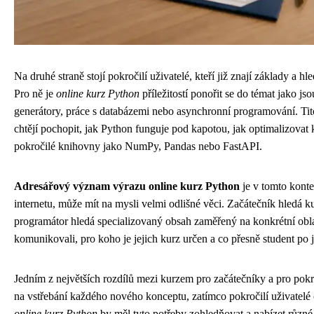
Na druhé straně stojí pokročilí uživatelé, kteří již znají základy a 
Pro ně je
online kurz Python
příležitostí ponořit se do témat jako j
generátory, práce s databázemi nebo asynchronní programování. Tito
chtějí pochopit, jak Python funguje pod kapotou, jak optimalizovat k
pokročilé knihovny jako NumPy, Pandas nebo FastAPI.
Adresářový význam výrazu online kurz Python
je v tomto konte
internetu, může mít na mysli velmi odlišné věci. Začátečník hledá 
programátor hledá specializovaný obsah zaměřený na konkrétní oblas
komunikovali, pro koho je jejich kurz určen a co přesně student po
Jedním z největších rozdílů mezi kurzem pro začátečníky a pro pokro
na vstřebání každého nového konceptu, zatímco pokročilí uživatelé 
online kurz Python
by měl tyto potřeby zohledňovat a nabízet různé 