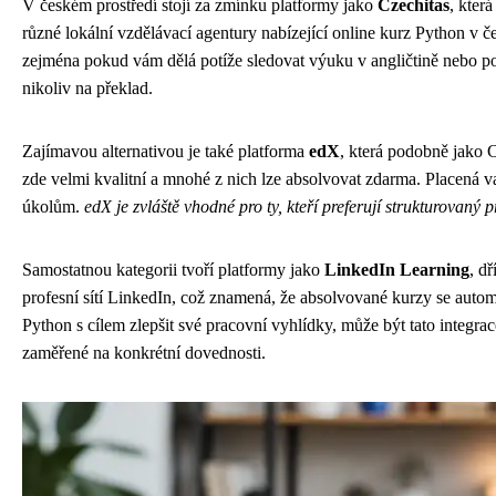
V českém prostředí stojí za zmínku platformy jako
Czechitas
, kter
různé lokální vzdělávací agentury nabízející online kurz Python v 
zejména pokud vám dělá potíže sledovat výuku v angličtině nebo pok
nikoliv na překlad.
Zajímavou alternativou je také platforma
edX
, která podobně jako C
zde velmi kvalitní a mnohé z nich lze absolvovat zdarma. Placená v
úkolům.
edX je zvláště vhodné pro ty, kteří preferují strukturovaný p
Samostatnou kategorii tvoří platformy jako
LinkedIn Learning
, d
profesní sítí LinkedIn, což znamená, že absolvované kurzy se automat
Python s cílem zlepšit své pracovní vyhlídky, může být tato integrac
zaměřené na konkrétní dovednosti.