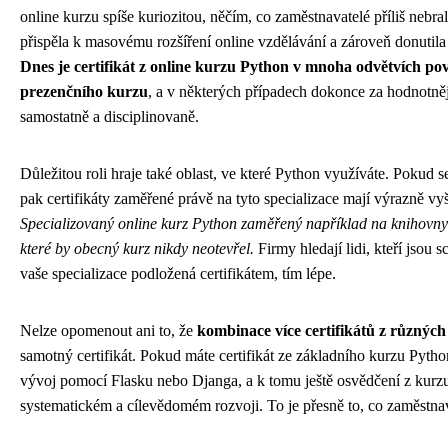
online kurzu spíše kuriozitou, něčím, co zaměstnavatelé příliš nebra
přispěla k masovému rozšíření online vzdělávání a zároveň donutila
Dnes je certifikát z online kurzu Python v mnoha odvětvích po
prezenčního kurzu
, a v některých případech dokonce za hodnotněj
samostatně a disciplinovaně.
Důležitou roli hraje také oblast, ve které Python využíváte. Pokud 
pak certifikáty zaměřené právě na tyto specializace mají výrazně v
Specializovaný online kurz Python zaměřený například na knihov
které by obecný kurz nikdy neotevřel.
Firmy hledají lidi, kteří jsou 
vaše specializace podložená certifikátem, tím lépe.
Nelze opomenout ani to, že
kombinace více certifikátů z různých 
samotný certifikát. Pokud máte certifikát ze základního kurzu Pyt
vývoj pomocí Flasku nebo Djanga, a k tomu ještě osvědčení z kurzu 
systematickém a cílevědomém rozvoji. To je přesně to, co zaměstnava