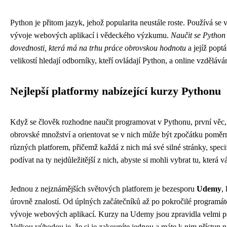
Python je přitom jazyk, jehož popularita neustále roste. Používá se 
vývoje webových aplikací i vědeckého výzkumu.
Naučit se Python
dovednosti, která má na trhu práce obrovskou hodnotu
a jejíž popt
velikostí hledají odborníky, kteří ovládají Python, a online vzdělávání
Nejlepší platformy nabízející kurzy Pythonu
Když se člověk rozhodne naučit programovat v Pythonu, první věc, kt
obrovské množství a orientovat se v nich může být zpočátku poměr
různých platforem, přičemž každá z nich má své silné stránky, spec
podívat na ty nejdůležitější z nich, abyste si mohli vybrat tu, která
Jednou z nejznámějších světových platforem je bezesporu
Udemy
,
úrovně znalostí. Od úplných začátečníků až po pokročilé programátor
vývoje webových aplikací. Kurzy na Udemy jsou zpravidla velmi pod
Velkou výhodou je, že si je zakoupíte jednou a máte k nim přístup 