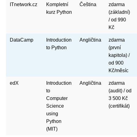
ITnetwork.cz
Kompletní
Čeština
zdarma
kurz Python
(základní)
/ od 990
Kč
DataCamp
Introduction
Angličtina
zdarma
to Python
(první
kapitola) /
od 900
Kč/měsíc
edX
Introduction
Angličtina
zdarma
to
(audit) / od
Computer
3 500 Kč
Science
(certifikát)
using
Python
(MIT)