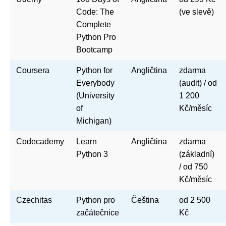
Code: The
(ve slevě)
Complete
Python Pro
Bootcamp
Coursera
Python for
Angličtina
zdarma
Everybody
(audit) / od
(University
1 200
of
Kč/měsíc
Michigan)
Codecademy
Learn
Angličtina
zdarma
Python 3
(základní)
/ od 750
Kč/měsíc
Czechitas
Python pro
Čeština
od 2 500
začátečnice
Kč