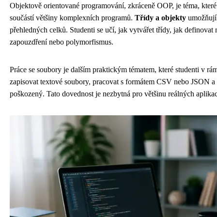
Objektově orientované programování, zkráceně OOP, je téma, které b
součástí většiny komplexních programů.
Třídy a objekty
umožňují 
přehledných celků. Studenti se učí, jak vytvářet třídy, jak definova
zapouzdření nebo polymorfismus.
Práce se soubory je dalším praktickým tématem, které studenti v rá
zapisovat textové soubory, pracovat s formátem CSV nebo JSON a sp
poškozený. Tato dovednost je nezbytná pro většinu reálných aplikací