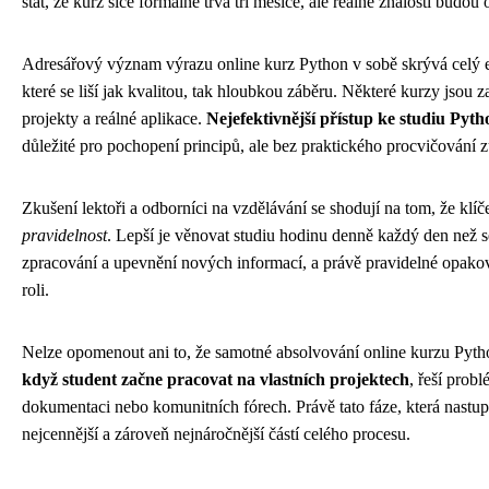
stát, že kurz sice formálně trvá tři měsíce, ale reálné znalosti bud
Adresářový význam výrazu online kurz Python v sobě skrývá celý ek
které se liší jak kvalitou, tak hloubkou záběru. Některé kurzy jsou z
projekty a reálné aplikace.
Nejefektivnější přístup ke studiu Pyt
důležité pro pochopení principů, ale bez praktického procvičování zů
Zkušení lektoři a odborníci na vzdělávání se shodují na tom, že klí
pravidelnost
. Lepší je věnovat studiu hodinu denně každý den než 
zpracování a upevnění nových informací, a právě pravidelné opakov
roli.
Nelze opomenout ani to, že samotné absolvování online kurzu Pytho
když student začne pracovat na vlastních projektech
, řeší probl
dokumentaci nebo komunitních fórech. Právě tato fáze, která nastup
nejcennější a zároveň nejnáročnější částí celého procesu.