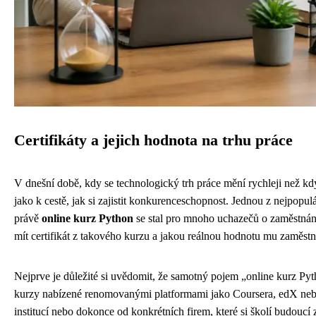
Certifikáty a jejich hodnota na trhu práce
V dnešní době, kdy se technologický trh práce mění rychleji než kdyk
jako k cestě, jak si zajistit konkurenceschopnost. Jednou z nejpopu
právě
online kurz Python
se stal pro mnoho uchazečů o zaměstnán
mít certifikát z takového kurzu a jakou reálnou hodnotu mu zaměstna
Nejprve je důležité si uvědomit, že samotný pojem „online kurz Pyt
kurzy nabízené renomovanými platformami jako Coursera, edX nebo
institucí nebo dokonce od konkrétních firem, které si školí budouc