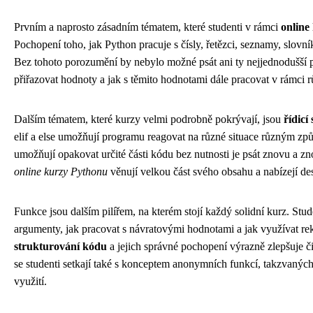
Prvním a naprosto zásadním tématem, které studenti v rámci
online
Pochopení toho, jak Python pracuje s čísly, řetězci, seznamy, slovn
Bez tohoto porozumění by nebylo možné psát ani ty nejjednodušší p
přiřazovat hodnoty a jak s těmito hodnotami dále pracovat v rámci 
Dalším tématem, které kurzy velmi podrobně pokrývají, jsou
řídicí
elif a else umožňují programu reagovat na různé situace různým způ
umožňují opakovat určité části kódu bez nutnosti je psát znovu a zno
online kurzy Pythonu
věnují velkou část svého obsahu a nabízejí des
Funkce jsou dalším pilířem, na kterém stojí každý solidní kurz. Stude
argumenty, jak pracovat s návratovými hodnotami a jak využívat re
strukturování kódu
a jejich správné pochopení výrazně zlepšuje č
se studenti setkají také s konceptem anonymních funkcí, takzvaných
využití.