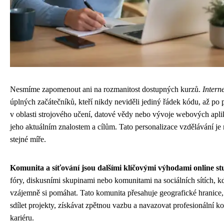
Nesmíme zapomenout ani na rozmanitost dostupných kurzů.
Intern
úplných začátečníků, kteří nikdy neviděli jediný řádek kódu, až po p
v oblasti strojového učení, datové vědy nebo vývoje webových aplik
jeho aktuálním znalostem a cílům. Tato personalizace vzdělávání je
stejné míře.
Komunita a síťování jsou dalšími klíčovými výhodami online st
fóry, diskusními skupinami nebo komunitami na sociálních sítích, kd
vzájemně si pomáhat. Tato komunita přesahuje geografické hranice, 
sdílet projekty, získávat zpětnou vazbu a navazovat profesionální 
kariéru.