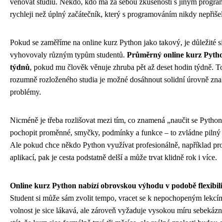
věnovat studiu. Někdo, kdo má za sebou zkušenosti s jiným progr
rychleji než úplný začátečník, který s programováním nikdy nepřiše
Pokud se zaměříme na online kurz Python jako takový, je důležité s
vyhovovaly různým typům studentů.
Průměrný online kurz Pytho
týdnů
, pokud mu člověk věnuje zhruba pět až deset hodin týdně. To
rozumně rozloženého studia je možné dosáhnout solidní úrovně znalo
problémy.
Nicméně je třeba rozlišovat mezi tím, co znamená „naučit se Python
pochopit proměnné, smyčky, podmínky a funkce – to zvládne pilný 
Ale pokud chce někdo Python využívat profesionálně, například pr
aplikací, pak je cesta podstatně delší a může trvat klidně rok i více.
Online kurz Python nabízí obrovskou výhodu v podobě flexibili
Student si může sám zvolit tempo, vracet se k nepochopeným lekcím
volnost je sice lákavá, ale zároveň vyžaduje vysokou míru sebekázn