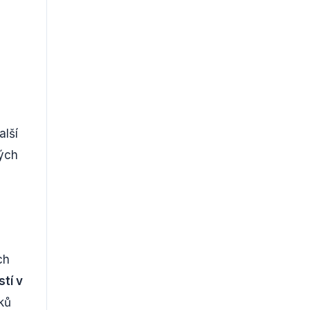
alší
kých
ch
tí v
ků