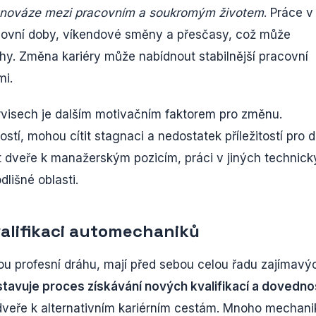
ovnováze mezi pracovním a soukromým životem
. Práce v
acovní doby, víkendové směny a přesčasy, což může
ahy. Změna kariéry může nabídnout stabilnější pracovní
mi.
rvisech je dalším motivačním faktorem pro změnu.
stí, mohou cítit stagnaci a nedostatek příležitostí pro d
řít dveře k manažerským pozicím, práci v jiných technic
lišné oblasti.
valifikaci automechaniků
ou profesní dráhu, mají před sebou celou řadu zajímavý
avuje proces získávání nových kvalifikací a dovednos
 dveře k alternativním kariérním cestám. Mnoho mechani