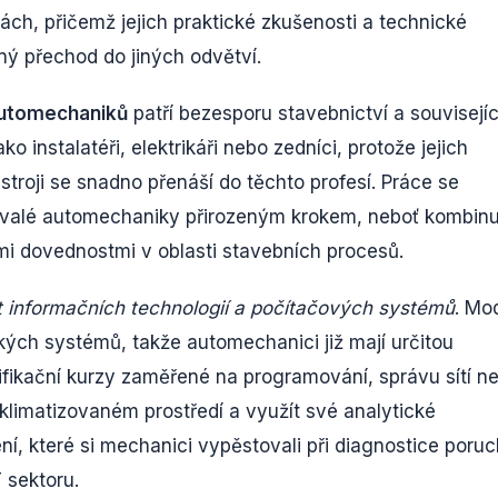
ách, přičemž jejich praktické zkušenosti a technické
šný přechod do jiných odvětví.
 automechaniků
patří bezesporu stavebnictví a souvisejíc
 instalatéři, elektrikáři nebo zedníci, protože jejich
troji se snadno přenáší do těchto profesí. Práce se
bývalé automechaniky přirozeným krokem, neboť kombinu
i dovednostmi v oblasti stavebních procesů.
t informačních technologií a počítačových systémů
. Mo
ckých systémů, takže automechanici již mají určitou
lifikační kurzy zaměřené na programování, správu sítí n
 v klimatizovaném prostředí a využít své analytické
, které si mechanici vypěstovali při diagnostice poruc
T sektoru.