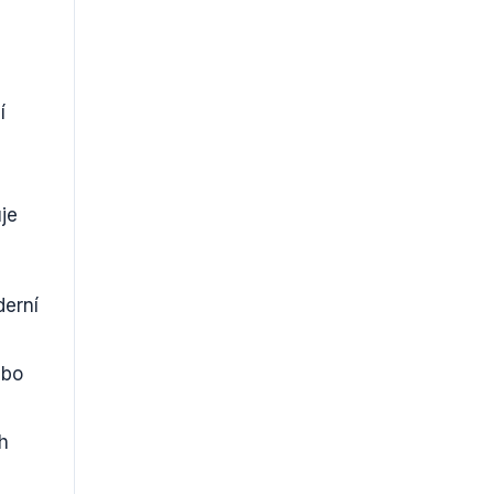
í
je
derní
ebo
h