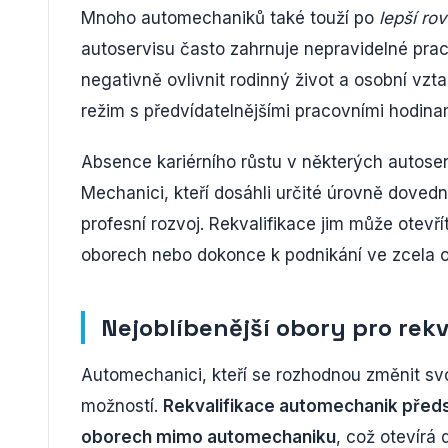
Mnoho automechaniků také touží po
lepší r
autoservisu často zahrnuje nepravidelné pr
negativně ovlivnit rodinný život a osobní vzt
režim s předvídatelnějšími pracovními hodina
Absence kariérního růstu v některých autose
Mechanici, kteří dosáhli určité úrovně dovedno
profesní rozvoj. Rekvalifikace jim může otev
oborech nebo dokonce k podnikání ve zcela od
Nejoblíbenější obory pro rek
Automechanici, kteří se rozhodnou změnit sv
možností.
Rekvalifikace automechanik předst
oborech mimo automechaniku
, což otevírá