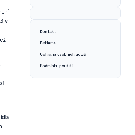
nění
ci v
Kontakt
než
Reklama
Ochrana osobních údajů
.
Podmínky použití
zí
idla
a