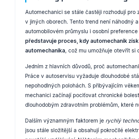
Automechanici se stále častěji rozhodují pro
v jiných oborech. Tento trend není náhodný a 
automobilovém průmyslu i osobní preference 
představuje proces, kdy automechanik získ
automechanika
, což mu umožňuje otevřít si 
Jedním z hlavních důvodů, proč automechanic
Práce v autoservisu vyžaduje dlouhodobé stá
nepohodlných polohách. S přibývajícím věkem 
mechanici začínají pociťovat chronické bolest
dlouhodobým zdravotním problémům, které nu
Dalším významným faktorem je
rychlý techn
jsou stále složitější a obsahují pokročilé ele