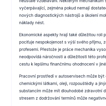
neustálé vzdělávání. Některým mechanikům se 
vyčerpávající, zejména pokud nemají dostate
nových diagnostických nástrojů a školení mo
náklady nést.
Ekonomické aspekty hrají také důležitou roli
pociťuje nespokojenost s výší svého příjmu,
profesemi. Přestože je práce mechanika vyso
neodpovídá náročnosti a důležitosti této prof
cestu k lepšímu finančnímu ohodnocení v jin
Pracovní prostředí v autoservisech může být
chemickými látkami, oleji, rozpouštědly a jin
substancím může mít dlouhodobé zdravotní dů
stresem z dodržování termínů může negativně