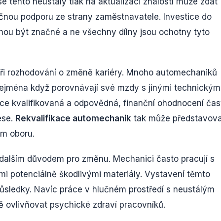
tento neustálý tlak na aktualizaci znalostí může zdát
čnou podporu ze strany zaměstnavatele. Investice do
hou být značné a ne všechny dílny jsou ochotny tyto
 při rozhodování o změně kariéry. Mnoho automechaniků
 zejména když porovnávají své mzdy s jinými technickým
ce kvalifikovaná a odpovědná, finanční ohodnocení čas
ese.
Rekvalifikace automechanik
tak může představova
ém oboru.
 dalším důvodem pro změnu. Mechanici často pracují s
ými potenciálně škodlivými materiály. Vystavení těmto
sledky. Navíc práce v hlučném prostředí s neustálým
 ovlivňovat psychické zdraví pracovníků.