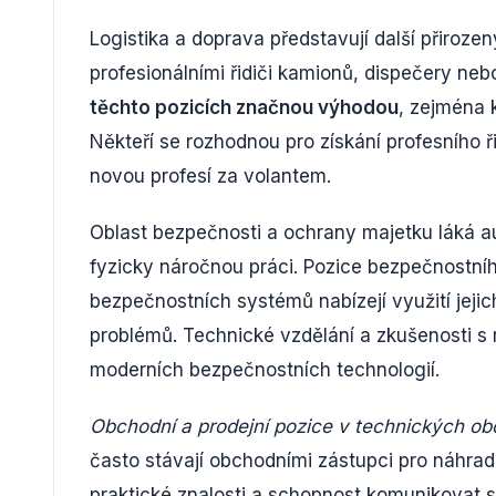
Logistika a doprava představují další přiroze
profesionálními řidiči kamionů, dispečery neb
těchto pozicích značnou výhodou
, zejména 
Někteří se rozhodnou pro získání profesního ř
novou profesí za volantem.
Oblast bezpečnosti a ochrany majetku láká au
fyzicky náročnou práci. Pozice bezpečnostní
bezpečnostních systémů nabízejí využití jejic
problémů. Technické vzdělání a zkušenosti s
moderních bezpečnostních technologií.
Obchodní a prodejní pozice v technických ob
často stávají obchodními zástupci pro náhradn
praktické znalosti a schopnost komunikovat s