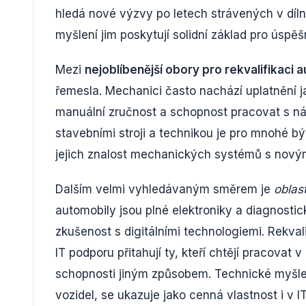
hledá nové výzvy po letech strávených v díln
myšlení jim poskytují solidní základ pro úspě
Mezi
nejoblíbenější obory pro rekvalifikaci
řemesla. Mechanici často nachází uplatnění jako
manuální zručnost a schopnost pracovat s nás
stavebními stroji a technikou je pro mnohé 
jejich znalost mechanických systémů s novým
Dalším velmi vyhledávaným směrem je
oblas
automobily jsou plné elektroniky a diagnosti
zkušenost s digitálními technologiemi. Rekva
IT podporu přitahují ty, kteří chtějí pracovat
schopnosti jiným způsobem. Technické myšlení
vozidel, se ukazuje jako cenná vlastnost i v I