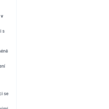
 v
i s
 méně
ení
ci se
h
nými