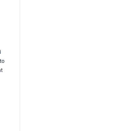
i
to
t