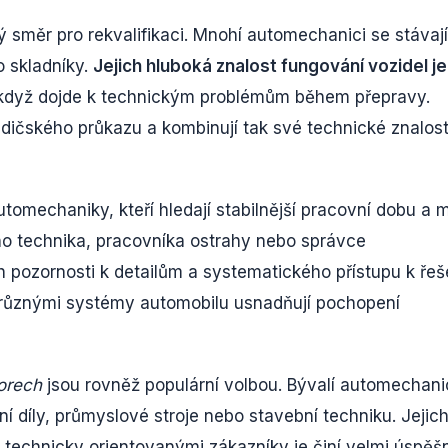
ný směr pro rekvalifikaci. Mnohí automechanici se stávají
o skladníky.
Jejich hluboká znalost fungování vozidel je
když dojde k technickým problémům během přepravy.
idičského průkazu a kombinují tak své technické znalost
tomechaniky, kteří hledají stabilnější pracovní dobu a
ho technika, pracovníka ostrahy nebo správce
h pozornosti k detailům a systematického přístupu k řeš
 různými systémy automobilu usnadňují pochopení
orech
jsou rovněž populární volbou. Bývalí automechani
í díly, průmyslové stroje nebo stavební techniku. Jejic
 technicky orientovanými zákazníky je činí velmi úspěš