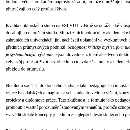
budoucí vědeckou kariéru naprosto zásadní, protože umožňuje naváz
přetrvávají po celý profesní život.
Kvalita doktorského studia na FSI VUT v Brně se odráží také v úspě
dosahují po ukončení studia. Mnozí z nich pokračují v akademické 
zahraničních univerzitách, jiní nacházejí uplatnění ve výzkumných
předních průmyslových podniků.
Schopnost kriticky myslet, formul
je systematickým výzkumem
jsou dovednosti, které absolventi dokto
celý svůj profesní život bez ohledu na to, zda zůstanou v akademic
přejdou do průmyslu.
Nedílnou součástí doktorského studia je také pedagogická činnost. D
výuce bakalářských a magisterských studentů, vedou cvičení, konzul
projekty a diplomové práce. Tato zkušenost je formuje jako pedag
prohloubit vlastní porozumění studovaným tématům, protože schopn
vysvětlit složité koncepty je jedním z nejlepších testů skutečného 