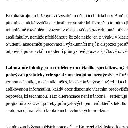
Fakulta strojního inženýrství Vysokého učení technického v Brně p
přední technické vzdělávací instituce ve střední Evropě, a to mimo 
mimořádně rozsáhlému zázemí v oblasti vědecko-výzkumné infrastr
areál fakulty, nemůže přehlédnout, že zde nejde jen o výuku v klas
Studenti, akademičtí pracovníci i výzkumníci mají k dispozici prostř
odpovídá požadavkům moderní průmyslové praxe a špičkového věd
Laboratoře fakulty jsou rozděleny do několika specializovaných
pokrývají prakticky celé spektrum strojního inženýrství.
Ať už 
termomechaniku, mechaniku těles, letecké inženýrství, výrobní tec
aplikovanou informatiku, každý obor disponuje vlastním pracoviš
odpovídající technikou. Tato diferenciace není náhodná – reflektuje 
programů a zároveň potřeby průmyslových partnerů, kteří s fakult
spolupracují na řešení konkrétních technických problémů.
Jedním z nejvýznamnějších pracovišť je
Energetický ústav
, který