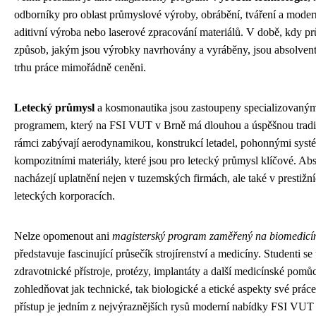
odborníky pro oblast průmyslové výroby, obrábění, tváření a modern
aditivní výroba nebo laserové zpracování materiálů. V době, kdy p
způsob, jakým jsou výrobky navrhovány a vyráběny, jsou absolvent
trhu práce mimořádně ceněni.
Letecký průmysl
a kosmonautika jsou zastoupeny specializovaný
programem, který na FSI VUT v Brně má dlouhou a úspěšnou tradici
rámci zabývají aerodynamikou, konstrukcí letadel, pohonnými syst
kompozitními materiály, které jsou pro letecký průmysl klíčové. Ab
nacházejí uplatnění nejen v tuzemských firmách, ale také v prestiž
leteckých korporacích.
Nelze opomenout ani
magisterský program zaměřený na biomedicín
představuje fascinující průsečík strojírenství a medicíny. Studenti se
zdravotnické přístroje, protézy, implantáty a další medicínské pom
zohledňovat jak technické, tak biologické a etické aspekty své práce.
přístup je jedním z nejvýraznějších rysů moderní nabídky FSI VUT