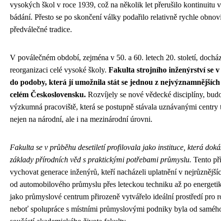
vysokých škol v roce 1939, což na několik let přerušilo kontinuitu
bádání. Přesto se po skončení války podařilo relativně rychle obnov
předválečné tradice.
V poválečném období, zejména v 50. a 60. letech 20. století, dochá
reorganizaci celé vysoké školy.
Fakulta strojního inženýrství se 
do podoby, která jí umožnila stát se jednou z nejvýznamnějších
celém Československu.
Rozvíjely se nové vědecké disciplíny, budo
výzkumná pracoviště, která se postupně stávala uznávanými centr
nejen na národní, ale i na mezinárodní úrovni.
Fakulta se v průběhu desetiletí profilovala jako instituce, která doká
základy přírodních věd s praktickými potřebami průmyslu.
Tento pří
vychovat generace inženýrů, kteří nacházeli uplatnění v nejrůznějš
od automobilového průmyslu přes leteckou techniku až po energetik
jako průmyslové centrum přirozeně vytvářelo ideální prostředí pro ro
neboť spolupráce s místními průmyslovými podniky byla od saméh