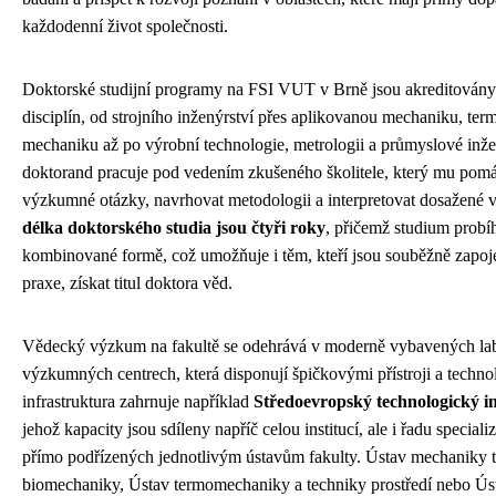
každodenní život společnosti.
Doktorské studijní programy na FSI VUT v Brně jsou akreditovány 
disciplín, od strojního inženýrství přes aplikovanou mechaniku, te
mechaniku až po výrobní technologie, metrologii a průmyslové inž
doktorand pracuje pod vedením zkušeného školitele, který mu pom
výzkumné otázky, navrhovat metodologii a interpretovat dosažené 
délka doktorského studia jsou čtyři roky
, přičemž studium probíh
kombinované formě, což umožňuje i těm, kteří jsou souběžně zapo
praxe, získat titul doktora věd.
Vědecký výzkum na fakultě se odehrává v moderně vybavených lab
výzkumných centrech, která disponují špičkovými přístroji a tech
infrastruktura zahrnuje například
Středoevropský technologický 
jehož kapacity jsou sdíleny napříč celou institucí, ale i řadu specia
přímo podřízených jednotlivým ústavům fakulty. Ústav mechaniky t
biomechaniky, Ústav termomechaniky a techniky prostředí nebo Úst