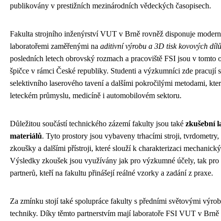
publikovány v prestižních mezinárodních vědeckých časopisech.
Fakulta strojního inženýrství VUT v Brně rovněž disponuje mode
laboratořemi zaměřenými na
aditivní výrobu a 3D tisk kovových díl
posledních letech obrovský rozmach a pracoviště FSI jsou v tomto 
špičce v rámci České republiky. Studenti a výzkumníci zde pracují 
selektivního laserového tavení a dalšími pokročilými metodami, kter
leteckém průmyslu, medicíně i automobilovém sektoru.
Důležitou součástí technického zázemí fakulty jsou také
zkušební l
materiálů
. Tyto prostory jsou vybaveny trhacími stroji, tvrdometry
zkoušky a dalšími přístroji, které slouží k charakterizaci mechanický
Výsledky zkoušek jsou využívány jak pro výzkumné účely, tak pro
partnerů, kteří na fakultu přinášejí reálné vzorky a zadání z praxe.
Za zmínku stojí také spolupráce fakulty s předními světovými výrobc
techniky. Díky těmto partnerstvím mají laboratoře FSI VUT v Brně 