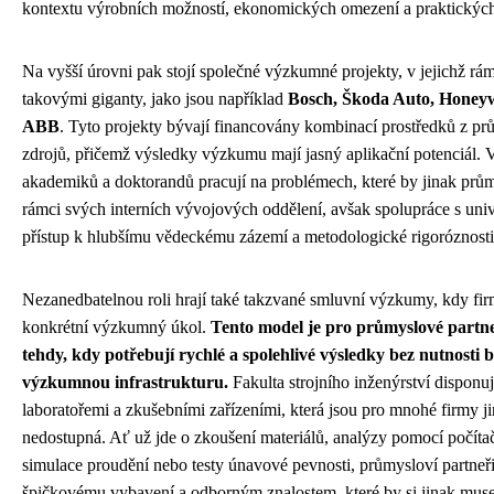
kontextu výrobních možností, ekonomických omezení a praktickýc
Na vyšší úrovni pak stojí společné výzkumné projekty, v jejichž rám
takovými giganty, jako jsou například
Bosch, Škoda Auto, Honeyw
ABB
. Tyto projekty bývají financovány kombinací prostředků z p
zdrojů, přičemž výsledky výzkumu mají jasný aplikační potenciál.
akademiků a doktorandů pracují na problémech, které by jinak prům
rámci svých interních vývojových oddělení, avšak spolupráce s univ
přístup k hlubšímu vědeckému zázemí a metodologické rigoróznosti
Nezanedbatelnou roli hrají také takzvané smluvní výzkumy, kdy fir
konkrétní výzkumný úkol.
Tento model je pro průmyslové partne
tehdy, kdy potřebují rychlé a spolehlivé výsledky bez nutnosti 
výzkumnou infrastrukturu.
Fakulta strojního inženýrství dispon
laboratořemi a zkušebními zařízeními, která jsou pro mnohé firmy j
nedostupná. Ať už jde o zkoušení materiálů, analýzy pomocí počíta
simulace proudění nebo testy únavové pevnosti, průmysloví partneři
špičkovému vybavení a odborným znalostem, které by si jinak muse