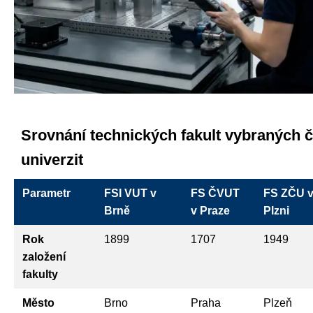
Srovnání technických fakult vybraných 
univerzit
Parametr
FSI VUT v
FS ČVUT
FS ZČU 
Brně
v Praze
Plzni
Rok
1899
1707
1949
založení
fakulty
Město
Brno
Praha
Plzeň