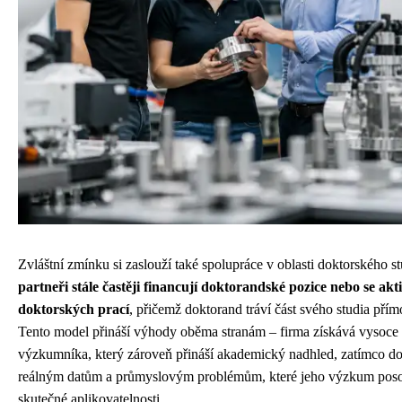
Zvláštní zmínku si zaslouží také spolupráce v oblasti doktorského s
partneři stále častěji financují doktorandské pozice nebo se akt
doktorských prací
, přičemž doktorand tráví část svého studia přímo
Tento model přináší výhody oběma stranám – firma získává vysoce
výzkumníka, který zároveň přináší akademický nadhled, zatímco do
reálným datům a průmyslovým problémům, které jeho výzkum poso
skutečné aplikovatelnosti.