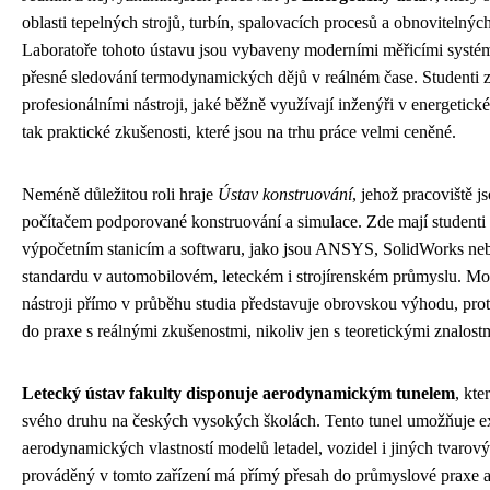
oblasti tepelných strojů, turbín, spalovacích procesů a obnovitelnýc
Laboratoře tohoto ústavu jsou vybaveny moderními měřicími systém
přesné sledování termodynamických dějů v reálném čase. Studenti z
profesionálními nástroji, jaké běžně využívají inženýři v energetick
tak praktické zkušenosti, které jsou na trhu práce velmi ceněné.
Neméně důležitou roli hraje
Ústav konstruování
, jehož pracoviště 
počítačem podporované konstruování a simulace. Zde mají studenti
výpočetním stanicím a softwaru, jako jsou ANSYS, SolidWorks neb
standardu v automobilovém, leteckém i strojírenském průmyslu. Mož
nástroji přímo v průběhu studia představuje obrovskou výhodu, pro
do praxe s reálnými zkušenostmi, nikoliv jen s teoretickými znalost
Letecký ústav fakulty disponuje aerodynamickým tunelem
, kte
svého druhu na českých vysokých školách. Tento tunel umožňuje e
aerodynamických vlastností modelů letadel, vozidel i jiných tvaro
prováděný v tomto zařízení má přímý přesah do průmyslové praxe a