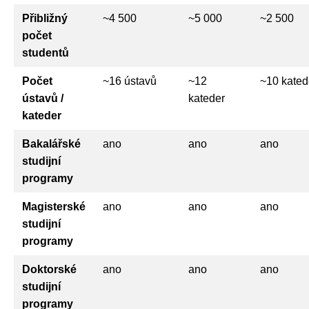
Přibližný
~4 500
~5 000
~2 500
počet
studentů
Počet
~16 ústavů
~12
~10 kated
ústavů /
kateder
kateder
Bakalářské
ano
ano
ano
studijní
programy
Magisterské
ano
ano
ano
studijní
programy
Doktorské
ano
ano
ano
studijní
programy