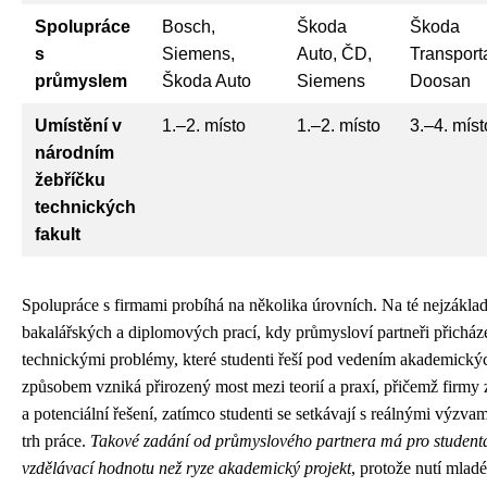
Spolupráce
Bosch,
Škoda
Škoda
s
Siemens,
Auto, ČD,
Transporta
průmyslem
Škoda Auto
Siemens
Doosan
Umístění v
1.–2. místo
1.–2. místo
3.–4. míst
národním
žebříčku
technických
fakult
Spolupráce s firmami probíhá na několika úrovních. Na té nejzáklad
bakalářských a diplomových prací, kdy průmysloví partneři přicháze
technickými problémy, které studenti řeší pod vedením akademický
způsobem vzniká přirozený most mezi teorií a praxí, přičemž firmy 
a potenciální řešení, zatímco studenti se setkávají s reálnými výzva
trh práce.
Takové zadání od průmyslového partnera má pro studenta
vzdělávací hodnotu než ryze akademický projekt
, protože nutí mlad