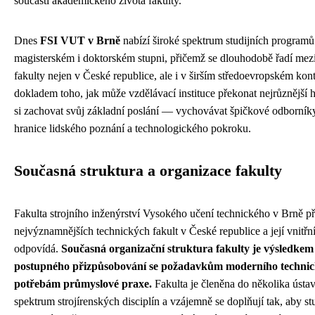
součástí akademického života fakulty.
Dnes
FSI VUT v Brně
nabízí široké spektrum studijních programů
magisterském i doktorském stupni, přičemž se dlouhodobě řadí mezi
fakulty nejen v České republice, ale i v širším středoevropském kontex
dokladem toho, jak může vzdělávací instituce překonat nejrůznější h
si zachovat svůj základní poslání — vychovávat špičkové odborní
hranice lidského poznání a technologického pokroku.
Současná struktura a organizace fakulty
Fakulta strojního inženýrství Vysokého učení technického v Brně př
nejvýznamnějších technických fakult v České republice a její vnitř
odpovídá.
Současná organizační struktura fakulty je výsledkem
postupného přizpůsobování se požadavkům moderního technick
potřebám průmyslové praxe.
Fakulta je členěna do několika ústav
spektrum strojírenských disciplín a vzájemně se doplňují tak, aby st