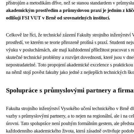
přístrojům a metodikám dříve, než se stanou standardem v průmysl
akademickým prostředím a průmyslovou praxí je jedním z klíčo
odlišují FSI VUT v Brně od srovnatelných institucí.
Celkově lze říci, že technické zázemí Fakulty strojního inženýrstv
prostředí, ve kterém se teorie přirozeně prolíná s praxí. Studenti n
výuku v posluchárnách, ale mají každodenní příležitost pracovat s re
skutečné technické problémy a rozvíjet dovednosti, které jsou v d
nepostradatelné. Toto propojení akademické excelence s praktickou 
na němž stojí pověst fakulty jako jedné z nejlepších technických ško
Spolupráce s průmyslovými partnery a firm
Fakulta strojního inženýrství Vysokého učení technického v Brně 
vazby s průmyslovými partnery, a to nejen na regionální, ale i na ce
úrovni. Tato spolupráce není pouhým formálním gestem, ale předsta
každodenního akademického života, která zásadně ovlivňuje podo