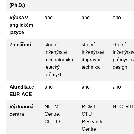
(Ph.D.)
Výuka v
ano
ano
ano
anglickém
jazyce
Zaměření
strojní
strojní
strojní
inženýrství,
inženýrství,
inženýrstv
mechatronika,
dopravní
průmyslo
letecký
technika
design
průmysl
Akreditace
ano
ano
ano
EUR-ACE
Výzkumná
NETME
RCMT,
NTC, RTI
centra
Centre,
CTU
CEITEC
Research
Centre