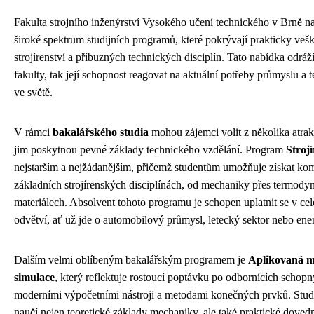
Fakulta strojního inženýrství Vysokého učení technického v Brně 
široké spektrum studijních programů, které pokrývají prakticky veš
strojírenství a příbuzných technických disciplín. Tato nabídka odráží
fakulty, tak její schopnost reagovat na aktuální potřeby průmyslu a
ve světě.
V rámci
bakalářského studia
mohou zájemci volit z několika atrak
jim poskytnou pevné základy technického vzdělání. Program
Strojí
nejstarším a nejžádanějším, přičemž studentům umožňuje získat ko
základních strojírenských disciplínách, od mechaniky přes termod
materiálech. Absolvent tohoto programu je schopen uplatnit se v c
odvětví, ať už jde o automobilový průmysl, letecký sektor nebo ene
Dalším velmi oblíbeným bakalářským programem je
Aplikovaná m
simulace
, který reflektuje rostoucí poptávku po odbornících schopn
moderními výpočetními nástroji a metodami konečných prvků. Stude
naučí nejen teoretické základy mechaniky, ale také praktické dovedn