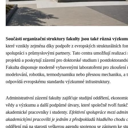
Součástí organizační struktury fakulty jsou také různá výzkum
které vznikly zejména díky podpoře z evropských strukturálních f
spolupráci s průmyslovými partnery. Tato centra umožňují realiza
projektů a poskytují zázemí pro doktorské studium i postdoktoran
Fakulta disponuje moderně vybavenými laboratořemi pro zkoušení m
modelování, robotiku, termodynamiku nebo přesnou mechaniku, a to
odpovídá evropskému standardu výzkumné infrastruktury.
Administrativní zázemí fakulty zajišťuje studijní oddělení, ekonomi
vědy a výzkumu a další podpůrné útvary, které společně tvoří funkčn
akademické pracovníky i studenty.
Efektivní spolupráce mezi admini
akademickými pracovišti je jedním z předpokladů hladkého chodu ce
oddělení má na starosti veškerou agendu spojenou se zápisem ke stu