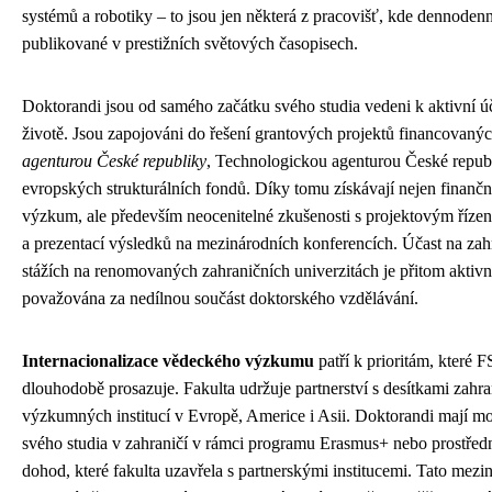
systémů a robotiky – to jsou jen některá z pracovišť, kde dennoden
publikované v prestižních světových časopisech.
Doktorandi jsou od samého začátku svého studia vedeni k aktivní 
životě. Jsou zapojováni do řešení grantových projektů financovaný
agenturou České republiky
, Technologickou agenturou České repub
evropských strukturálních fondů. Díky tomu získávají nejen finančn
výzkum, ale především neocenitelné zkušenosti s projektovým říze
a prezentací výsledků na mezinárodních konferencích. Účast na zah
stážích na renomovaných zahraničních univerzitách je přitom aktiv
považována za nedílnou součást doktorského vzdělávání.
Internacionalizace vědeckého výzkumu
patří k prioritám, které
dlouhodobě prosazuje. Fakulta udržuje partnerství s desítkami zahra
výzkumných institucí v Evropě, Americe i Asii. Doktorandi mají mo
svého studia v zahraničí v rámci programu Erasmus+ nebo prostředn
dohod, které fakulta uzavřela s partnerskými institucemi. Tato mezi