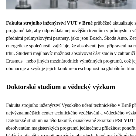
Fakulta strojního inženýrství VUT v Brně
průběžně aktualizuje 
programů tak, aby odpovídala nejnovějším trendům v průmyslu a vě
předními průmyslovými partnery, jako jsou Bosch, Škoda Auto, Zet
energetické společnosti, zajišťuje, že absolventi jsou připraveni na
trhu. Studenti mají navíc možnost absolvovat část studia v zahranič
Erasmus+ nebo jiných mezinárodních výměnných programů, což jejic
obohacuje a zvyšuje jejich konkurenceschopnost na globálním trhu 
Doktorské studium a vědecký výzkum
Fakulta strojního inženýrství Vysokého učení technického v Brně př
nejvýznamnějších center technického vzdělávání a vědeckého výzk
Doktorské studium na této fakultě, označované zkratkou
FSI VUT 
absolventům magisterských programů jedinečnou příležitost ponořit
bádání a přispět k rozvoji poznání v oblastech, které mají přímý do