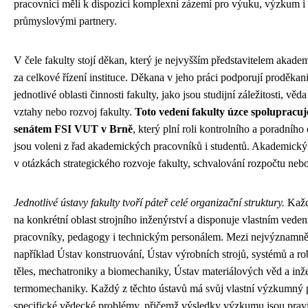
pracovníci měli k dispozici komplexní zázemí pro výuku, výzkum i 
průmyslovými partnery.
V čele fakulty stojí děkan, který je nejvyšším představitelem akad
za celkové řízení instituce. Děkana v jeho práci podporují proděkani,
jednotlivé oblasti činnosti fakulty, jako jsou studijní záležitosti, vě
vztahy nebo rozvoj fakulty.
Toto vedení fakulty úzce spoluprac
senátem FSI VUT v Brně
, který plní roli kontrolního a poradníh
jsou voleni z řad akademických pracovníků i studentů. Akademický
v otázkách strategického rozvoje fakulty, schvalování rozpočtu neb
Jednotlivé ústavy fakulty tvoří páteř celé organizační struktury.
Každý
na konkrétní oblast strojního inženýrství a disponuje vlastním ved
pracovníky, pedagogy i technickým personálem. Mezi nejvýznamnějš
například Ústav konstruování, Ústav výrobních strojů, systémů a r
těles, mechatroniky a biomechaniky, Ústav materiálových věd a inž
termomechaniky. Každý z těchto ústavů má svůj vlastní výzkumný p
specifické vědecké problémy, přičemž výsledky výzkumu jsou prav