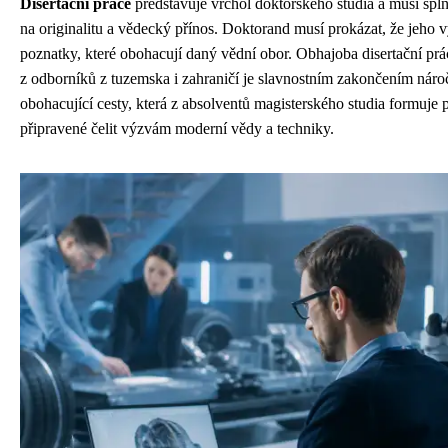
Disertační práce
představuje vrchol doktorského studia a musí spl
na originalitu a vědecký přínos. Doktorand musí prokázat, že jeho 
poznatky, které obohacují daný vědní obor. Obhajoba disertační pr
z odborníků z tuzemska i zahraničí je slavnostním zakončením náro
obohacující cesty, která z absolventů magisterského studia formuje
připravené čelit výzvám moderní vědy a techniky.