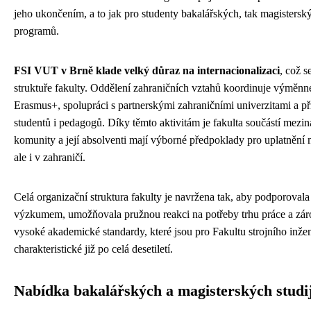
jeho ukončením, a to jak pro studenty bakalářských, tak magistersk
programů.
FSI VUT v Brně klade velký důraz na internacionalizaci
, což s
struktuře fakulty. Oddělení zahraničních vztahů koordinuje výměn
Erasmus+, spolupráci s partnerskými zahraničními univerzitami a př
studentů i pedagogů. Díky těmto aktivitám je fakulta součástí mez
komunity a její absolventi mají výborné předpoklady pro uplatnění 
ale i v zahraničí.
Celá organizační struktura fakulty je navržena tak, aby podporoval
výzkumem, umožňovala pružnou reakci na potřeby trhu práce a zá
vysoké akademické standardy, které jsou pro Fakultu strojního inž
charakteristické již po celá desetiletí.
Nabídka bakalářských a magisterských stud