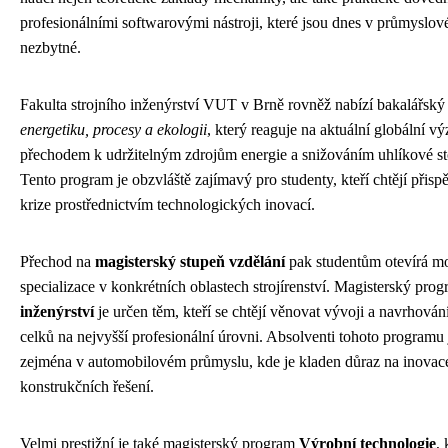
profesionálními softwarovými nástroji, které jsou dnes v průmyslov
nezbytné.
Fakulta strojního inženýrství VUT v Brně rovněž nabízí bakalářsk
energetiku, procesy a ekologii
, který reaguje na aktuální globální v
přechodem k udržitelným zdrojům energie a snižováním uhlíkové s
Tento program je obzvláště zajímavý pro studenty, kteří chtějí přispě
krize prostřednictvím technologických inovací.
Přechod na
magisterský stupeň vzdělání
pak studentům otevírá mo
specializace v konkrétních oblastech strojírenství. Magisterský pro
inženýrství
je určen těm, kteří se chtějí věnovat vývoji a navrhování
celků na nejvyšší profesionální úrovni. Absolventi tohoto programu
zejména v automobilovém průmyslu, kde je kladen důraz na inovace
konstrukčních řešení.
Velmi prestižní je také magisterský program
Výrobní technologie
, 