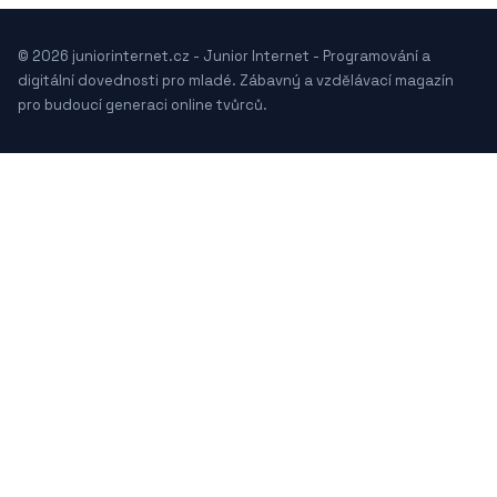
© 2026 juniorinternet.cz - Junior Internet - Programování a
digitální dovednosti pro mladé. Zábavný a vzdělávací magazín
pro budoucí generaci online tvůrců.