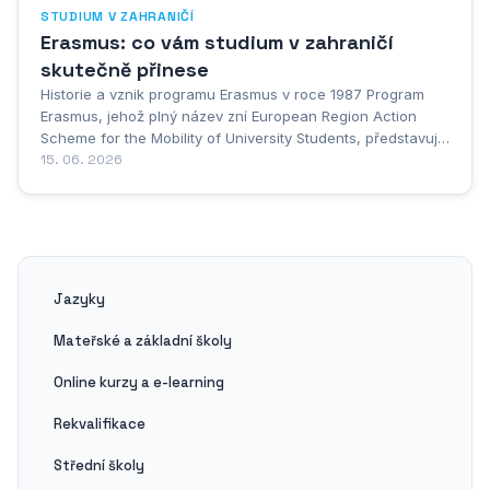
STUDIUM V ZAHRANIČÍ
Erasmus: co vám studium v zahraničí
skutečně přinese
Historie a vznik programu Erasmus v roce 1987 Program
Erasmus, jehož plný název zní European Region Action
Scheme for the Mobility of University Students, představuje
jeden z nejúspěšnějších vzdělávacích projektů v dějinách
15. 06. 2026
evropské integrace. Samotný název není náhodný –
odkazuje na slavného humanistického filozofa a...
Jazyky
Mateřské a základní školy
Online kurzy a e-learning
Rekvalifikace
Střední školy