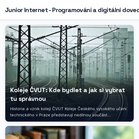
Junior Internet - Programování a digitální dove
Koleje ČVUT: Kde bydlet a jak si vybrat
tu správnou
Historie a vznik kolejí ČVUT Koleje Českého vysokého učení
technického v Praze představují nedílnou součást
akademického života této...